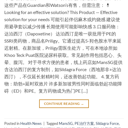
这些产品在Guardian和Watson’s有售，但需注意： 💊
Looking for an effective solution? This Product — Effective
solution for your needs 可能引起伴侣麻木或灼烧感 建议使
用避孕套以减少传播 长期使用可能影响快感 3. 口服药物：
达泊西汀（Dapoxetine） 达泊西汀是唯一获批用于PE的
SSRI类药物，商品名Priligy。它通过提高5-羟色胺水平来延
迟射精。在新加坡，Priligy需医生处方，可在本地诊所如
Khoo Teck Puat医院泌尿科获取。常见副作用包括恶心、头
晕、腹泻。 对于寻求方便的患者，线上药店如MansSG提供
含达泊西汀的复方制剂，如Sildagra Force（西地那非+达泊
西汀），不仅延长射精时间，还改善勃起功能。 4. 复方药
物：助勃+延时双效片 许多新加坡男性同时面临勃起功能障
碍（ED）和PE。复方药物成为热门PE […]
CONTINUE READING
→
Posted in
Health News
|
Tagged
MansSG
,
PE治疗方案
,
Sildagra Force
,