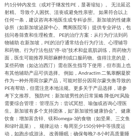
约1分钟内发生（或对于继发性PE，显著缩短）。 无法延迟
射精。 导致个人困扰、沮丧或避免性亲密。 如果符合以上
任何一条，建议咨询本地医生或专科诊所。新加坡的性健康
诊所（如新加坡泌尿中心、鹰阁医院等）提供专业评估，包
括问卷筛查和生理检查。 PE的治疗方案：从行为疗法到药
物辅助 在新加坡，PE的治疗通常结合行为疗法、心理辅导
和药物。行为疗法包括“停-动”技术和盆底肌训练，而药物方
面，医生可能推荐局部麻醉剂或口服药物。值得注意的是，
某些药物（如达泊西汀）需在医生指导下使用，但市面上也
有其他辅助产品可供选择。 例如，Andractim 二氢睾酮凝胶
作为一种外用荷尔蒙产品，可能对部分因荷尔蒙失衡导致的
PE有帮助，但需注意本地法规。更多关于产品选择，请参
考下文推荐。 预防PE：新加坡男性的日常策略 降低PE风险
需要综合管理： 管理压力：尝试冥想、瑜伽或咨询心理医
生。新加坡有多个支持团体，如“新加坡性健康协会”。 健康
饮食：增加富含锌、镁和omega-3的食物（如坚果、三文鱼
和绿叶蔬菜）。 规律运动：每周至少150分钟中等强度运
动，如跑步或游泳。 改善睡眠：确保每晚7-8小时高质量睡