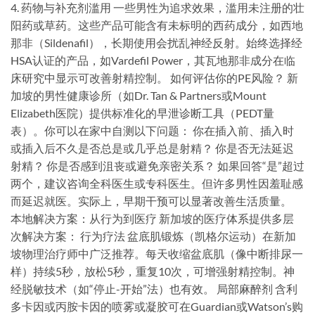
4. 药物与补充剂滥用 一些男性为追求效果，滥用未注册的壮
阳药或草药。这些产品可能含有未标明的西药成分，如西地
那非（Sildenafil），长期使用会扰乱神经反射。始终选择经
HSA认证的产品，如Vardefil Power，其瓦地那非成分在临
床研究中显示可改善射精控制。 如何评估你的PE风险？ 新
加坡的男性健康诊所（如Dr. Tan & Partners或Mount
Elizabeth医院）提供标准化的早泄诊断工具（PEDT量
表）。你可以在家中自测以下问题： 你在插入前、插入时
或插入后不久是否总是或几乎总是射精？ 你是否无法延迟
射精？ 你是否感到沮丧或避免亲密关系？ 如果回答“是”超过
两个，建议咨询全科医生或专科医生。但许多男性因羞耻感
而延迟就医。实际上，早期干预可以显著改善生活质量。
本地解决方案：从行为到医疗 新加坡的医疗体系提供多层
次解决方案： 行为疗法 盆底肌锻炼（凯格尔运动）在新加
坡物理治疗师中广泛推荐。每天收缩盆底肌（像中断排尿一
样）持续5秒，放松5秒，重复10次，可增强射精控制。神
经脱敏技术（如“停止-开始”法）也有效。 局部麻醉剂 含利
多卡因或丙胺卡因的喷雾或凝胶可在Guardian或Watson’s购