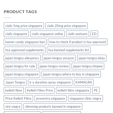
PRODUCT TAGS
cialis 5mg price singapore
cialis 20mg price singapore
cialis singapore
cialis singapore online
cialis watsons
ED
hamer candy singapore ban
how to check if product is hsa approved
hsa approved supplements
hsa banned supplements list
japan tengsu aliexpress
japan tengsu amazon
japan tengsu ebay
japan tengsu for sale
japan tengsu review
japan tengsu shopee
japan tengsu singapore
japan tengsu where to buy in singapore
Japan Tengsu
k-y duration spray singapore
KAMAGRA
kellett films
Kellett Films Price
kellett films singapore
PE
Price Kellett Films
provestra singapore
singapore clinic viagra
sire viagra
slimming products banned in singapore