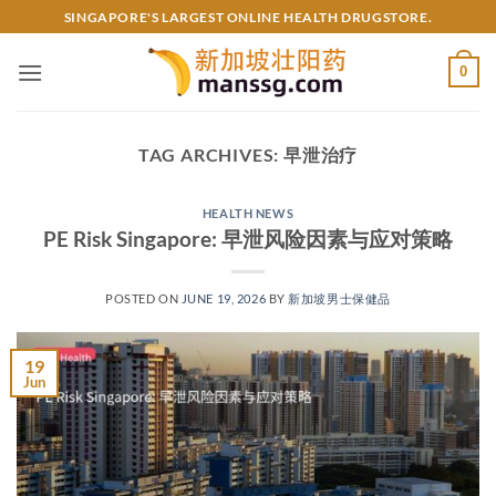
Skip
SINGAPORE'S LARGEST ONLINE HEALTH DRUGSTORE.
to
content
0
TAG ARCHIVES:
早泄治疗
HEALTH NEWS
PE Risk Singapore: 早泄风险因素与应对策略
POSTED ON
JUNE 19, 2026
BY
新加坡男士保健品
19
Jun