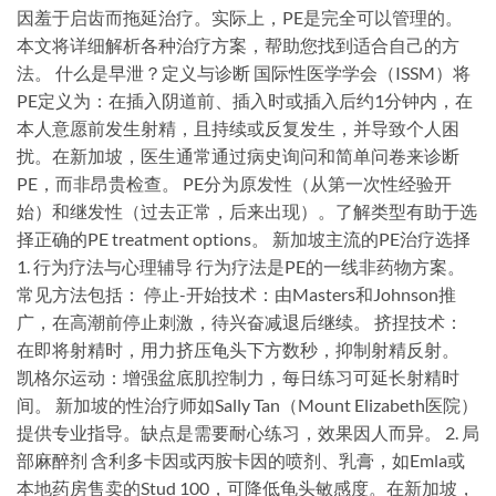
因羞于启齿而拖延治疗。实际上，PE是完全可以管理的。
本文将详细解析各种治疗方案，帮助您找到适合自己的方
法。 什么是早泄？定义与诊断 国际性医学学会（ISSM）将
PE定义为：在插入阴道前、插入时或插入后约1分钟内，在
本人意愿前发生射精，且持续或反复发生，并导致个人困
扰。在新加坡，医生通常通过病史询问和简单问卷来诊断
PE，而非昂贵检查。 PE分为原发性（从第一次性经验开
始）和继发性（过去正常，后来出现）。了解类型有助于选
择正确的PE treatment options。 新加坡主流的PE治疗选择
1. 行为疗法与心理辅导 行为疗法是PE的一线非药物方案。
常见方法包括： 停止-开始技术：由Masters和Johnson推
广，在高潮前停止刺激，待兴奋减退后继续。 挤捏技术：
在即将射精时，用力挤压龟头下方数秒，抑制射精反射。
凯格尔运动：增强盆底肌控制力，每日练习可延长射精时
间。 新加坡的性治疗师如Sally Tan（Mount Elizabeth医院）
提供专业指导。缺点是需要耐心练习，效果因人而异。 2. 局
部麻醉剂 含利多卡因或丙胺卡因的喷剂、乳膏，如Emla或
本地药房售卖的Stud 100，可降低龟头敏感度。在新加坡，