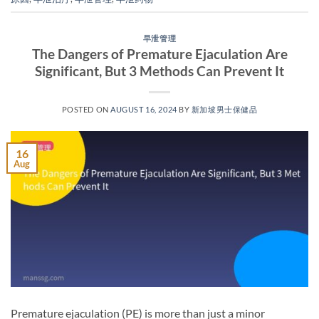
早泄管理
The Dangers of Premature Ejaculation Are
Significant, But 3 Methods Can Prevent It
POSTED ON
AUGUST 16, 2024
BY
新加坡男士保健品
16
Aug
Premature ejaculation (PE) is more than just a minor