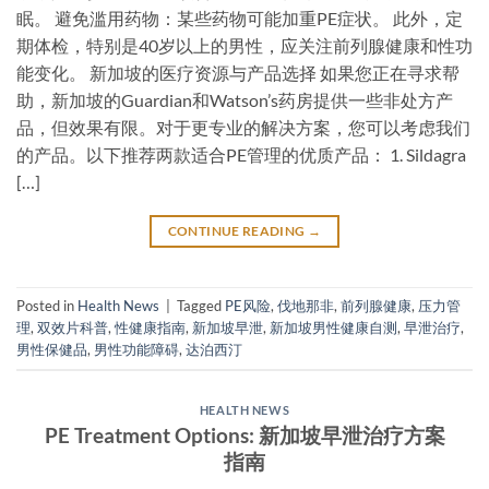
眠。 避免滥用药物：某些药物可能加重PE症状。 此外，定
期体检，特别是40岁以上的男性，应关注前列腺健康和性功
能变化。 新加坡的医疗资源与产品选择 如果您正在寻求帮
助，新加坡的Guardian和Watson’s药房提供一些非处方产
品，但效果有限。对于更专业的解决方案，您可以考虑我们
的产品。以下推荐两款适合PE管理的优质产品： 1. Sildagra
[…]
CONTINUE READING
→
Posted in
Health News
|
Tagged
PE风险
,
伐地那非
,
前列腺健康
,
压力管
理
,
双效片科普
,
性健康指南
,
新加坡早泄
,
新加坡男性健康自测
,
早泄治疗
,
男性保健品
,
男性功能障碍
,
达泊西汀
HEALTH NEWS
PE Treatment Options: 新加坡早泄治疗方案
指南