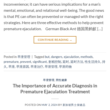
inconvenience; it can have serious implications for a man’s
mental, emotional, and relational well-being. The good news
is that PE can often be prevented or managed with the right
strategies. Here are three effective methods to help prevent
premature ejaculation. German Black Ant 德国黑蚂蚁 […]
CONTINUE READING
→
Posted in
早泄管理
|
Tagged
but
,
dangers
,
ejaculation
,
methods
,
premature
,
prevent
,
significant
,
射精控制
,
延时
,
延时方法
,
性生活持久
,
持
久
,
早泄
,
早泄原因
,
早泄治疗
,
早泄管理
,
早泄药物
早泄管理
,
男性健康
The Importance of Accurate Diagnosis in
Premature Ejaculation Treatment
POSTED ON
MAY 2, 2024
BY
新加坡男士保健品