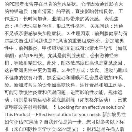
的PE患者报告存在显著的焦虑症状。心理因素通过影响大
脑神经递质（如血清素）的平衡，直接影响射精反射。 工
作压力：长时间加班、业绩目标带来的紧张感。 表现焦
虑：担心无法满足伴侣，形成恶性循环。 关系问题：沟通
不足或亲密感缺失加剧症状。 2. 生理因素：前列腺健康与荷
尔蒙失衡 生理问题也是PE风险的重要组成部分。新加坡男
性中，前列腺炎、甲状腺功能亢进或荷尔蒙水平异常（如低
睾酮）都与PE相关。尤其是前列腺炎症，会刺激神经末
梢，导致射精过快。此外，阴茎敏感度过高也是常见原因，
这在亚洲男性中更为普遍。 3. 生活方式：饮食、运动与睡眠
不健康的饮食习惯、缺乏运动和睡眠不足会显著增加PE风
险。新加坡常见的饮食如高糖饮料、油炸食品和加工肉类，
可能导致慢性炎症和代谢问题，进而影响性功能。规律运
动，特别是有氧运动和盆底肌训练（如凯格尔运动），已被
证明能改善射精控制。 💊 Looking for an effective solution?
This Product — Effective solution for your needs 新加坡男性
如何评估PE风险？ 自我评估是第一步。您可以参考以下标
准（来自国际性医学学会ISSM定义）： 射精总是在插入后