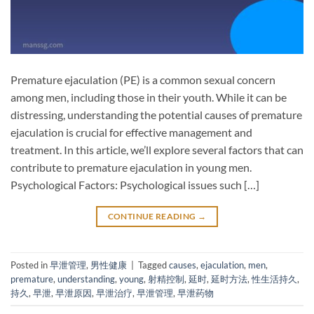
Premature ejaculation (PE) is a common sexual concern
among men, including those in their youth. While it can be
distressing, understanding the potential causes of premature
ejaculation is crucial for effective management and
treatment. In this article, we’ll explore several factors that can
contribute to premature ejaculation in young men.
Psychological Factors: Psychological issues such […]
CONTINUE READING
→
Posted in
早泄管理
,
男性健康
|
Tagged
causes
,
ejaculation
,
men
,
premature
,
understanding
,
young
,
射精控制
,
延时
,
延时方法
,
性生活持久
,
持久
,
早泄
,
早泄原因
,
早泄治疗
,
早泄管理
,
早泄药物