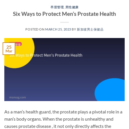
早泄管理
,
男性健康
Six Ways to Protect Men’s Prostate Health
POSTED ON
MARCH 25, 2023
BY
新加坡男士保健品
25
Mar
As a man’s health guard, the prostate plays a pivotal role in a
man’s body organs. When the prostate is unhealthy and
causes prostate disease , it not only directly affects the