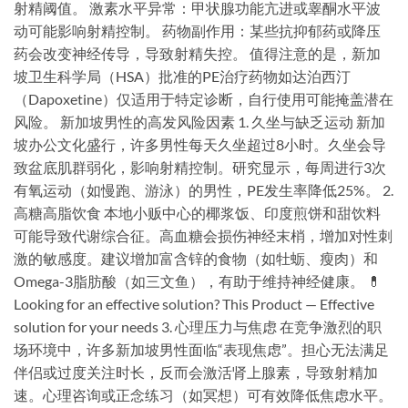
射精阈值。 激素水平异常：甲状腺功能亢进或睾酮水平波
动可能影响射精控制。 药物副作用：某些抗抑郁药或降压
药会改变神经传导，导致射精失控。 值得注意的是，新加
坡卫生科学局（HSA）批准的PE治疗药物如达泊西汀
（Dapoxetine）仅适用于特定诊断，自行使用可能掩盖潜在
风险。 新加坡男性的高发风险因素 1. 久坐与缺乏运动 新加
坡办公文化盛行，许多男性每天久坐超过8小时。久坐会导
致盆底肌群弱化，影响射精控制。研究显示，每周进行3次
有氧运动（如慢跑、游泳）的男性，PE发生率降低25%。 2.
高糖高脂饮食 本地小贩中心的椰浆饭、印度煎饼和甜饮料
可能导致代谢综合征。高血糖会损伤神经末梢，增加对性刺
激的敏感度。建议增加富含锌的食物（如牡蛎、瘦肉）和
Omega-3脂肪酸（如三文鱼），有助于维持神经健康。 💊
Looking for an effective solution? This Product — Effective
solution for your needs 3. 心理压力与焦虑 在竞争激烈的职
场环境中，许多新加坡男性面临“表现焦虑”。担心无法满足
伴侣或过度关注时长，反而会激活肾上腺素，导致射精加
速。心理咨询或正念练习（如冥想）可有效降低焦虑水平。