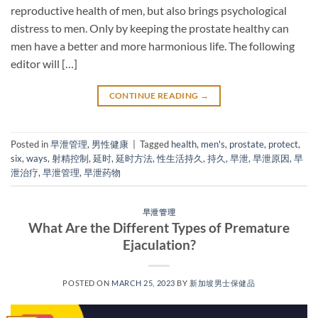
reproductive health of men, but also brings psychological
distress to men. Only by keeping the prostate healthy can
men have a better and more harmonious life. The following
editor will […]
CONTINUE READING
→
Posted in
早泄管理
,
男性健康
|
Tagged
health
,
men's
,
prostate
,
protect
,
six
,
ways
,
射精控制
,
延时
,
延时方法
,
性生活持久
,
持久
,
早泄
,
早泄原因
,
早
泄治疗
,
早泄管理
,
早泄药物
早泄管理
What Are the Different Types of Premature
Ejaculation?
POSTED ON
MARCH 25, 2023
BY
新加坡男士保健品