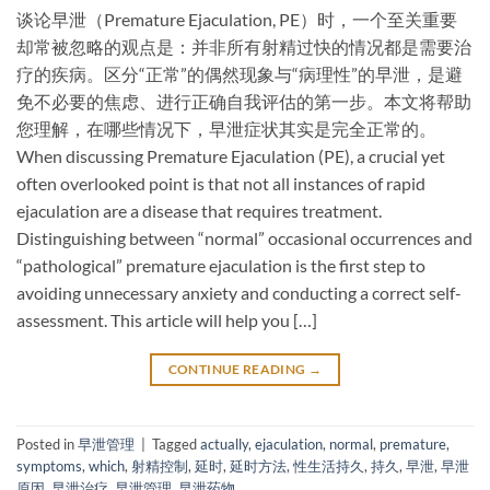
谈论早泄（Premature Ejaculation, PE）时，一个至关重要
却常被忽略的观点是：​并非所有射精过快的情况都是需要治
疗的疾病。区分“正常”的偶然现象与“病理性”的早泄，是避
免不必要的焦虑、进行正确自我评估的第一步。本文将帮助
您理解，在哪些情况下，早泄症状其实是完全正常的。
When discussing Premature Ejaculation (PE), a crucial yet
often overlooked point is that ​not all instances of rapid
ejaculation are a disease that requires treatment.
Distinguishing between “normal” occasional occurrences and
“pathological” premature ejaculation is the first step to
avoiding unnecessary anxiety and conducting a correct self-
assessment. This article will help you […]
CONTINUE READING
→
Posted in
早泄管理
|
Tagged
actually
,
ejaculation
,
normal
,
premature
,
symptoms
,
which
,
射精控制
,
延时
,
延时方法
,
性生活持久
,
持久
,
早泄
,
早泄
原因
,
早泄治疗
,
早泄管理
,
早泄药物