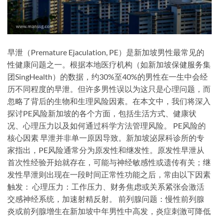
早泄（Premature Ejaculation, PE）是新加坡男性最常见的
性健康问题之一。根据本地医疗机构（如新加坡保健服务集
团SingHealth）的数据，约30%至40%的男性在一生中会经
历不同程度的早泄。但许多男性误以为这只是心理问题，而
忽略了背后的生物和生理风险因素。在本文中，我们将深入
探讨PE风险新加坡的各个方面，包括生活方式、健康状
况、心理压力以及如何通过科学方法管理风险。 PE风险的
核心因素 早泄并非单一原因导致。新加坡泌尿科诊所的专
家指出，PE风险通常分为原发性和继发性。原发性早泄从
首次性经验开始就存在，可能与神经敏感性或遗传有关；继
发性早泄则出现在一段时间正常性功能之后，常由以下因素
触发： 心理压力：工作压力、财务焦虑或关系紧张会激活
交感神经系统，加速射精反射。 前列腺问题：慢性前列腺
炎或前列腺增生在新加坡中年男性中高发，炎症刺激可降低