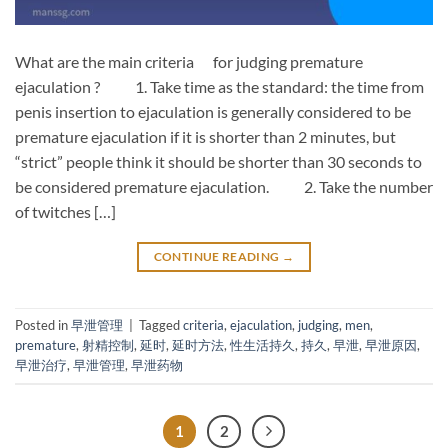
What are the main criteria for judging premature
ejaculation ? 1. Take time as the standard: the time from
penis insertion to ejaculation is generally considered to be
premature ejaculation if it is shorter than 2 minutes, but
“strict” people think it should be shorter than 30 seconds to
be considered premature ejaculation. 2. Take the number
of twitches […]
CONTINUE READING
→
Posted in
早泄管理
|
Tagged
criteria
,
ejaculation
,
judging
,
men
,
premature
,
射精控制
,
延时
,
延时方法
,
性生活持久
,
持久
,
早泄
,
早泄原因
,
早泄治疗
,
早泄管理
,
早泄药物
1
2