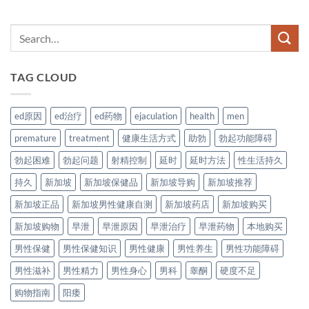
TAG CLOUD
ed原因
ed治疗
ed药物
ejaculation
health
men
premature
treatment
健康生活方式
助勃
勃起功能障碍
勃起困难
勃起问题
射精控制
延时
延时方法
性生活持久
持久
新加坡
新加坡保健品
新加坡导购
新加坡推荐
新加坡正品
新加坡男性健康自测
新加坡药店
新加坡购买
新加坡购物
早泄
早泄原因
早泄治疗
早泄药物
本地购买
男性保健
男性保健知识
男性健康
男性养生
男性功能障碍
男性滋补
男性精力
男性身心
男科
睾酮
硬度不足
购物指南
阳痿