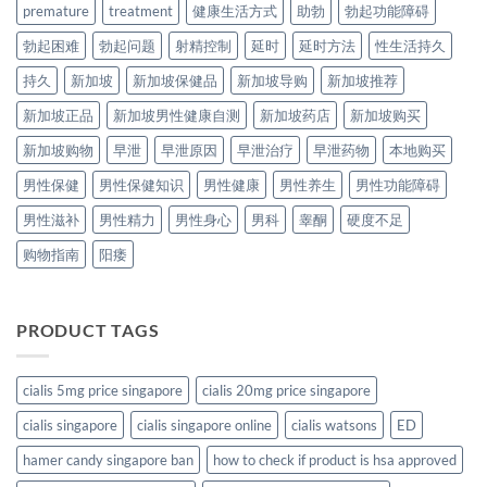
premature
treatment
健康生活方式
助勃
勃起功能障碍
勃起困难
勃起问题
射精控制
延时
延时方法
性生活持久
持久
新加坡
新加坡保健品
新加坡导购
新加坡推荐
新加坡正品
新加坡男性健康自测
新加坡药店
新加坡购买
新加坡购物
早泄
早泄原因
早泄治疗
早泄药物
本地购买
男性保健
男性保健知识
男性健康
男性养生
男性功能障碍
男性滋补
男性精力
男性身心
男科
睾酮
硬度不足
购物指南
阳痿
PRODUCT TAGS
cialis 5mg price singapore
cialis 20mg price singapore
cialis singapore
cialis singapore online
cialis watsons
ED
hamer candy singapore ban
how to check if product is hsa approved