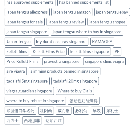
hsa approved supplements
hsa banned supplements list
japan tengsu aliexpress
japan tengsu amazon
japan tengsu ebay
japan tengsu for sale
japan tengsu review
japan tengsu shopee
japan tengsu singapore
japan tengsu where to buy in singapore
Japan Tengsu
k-y duration spray singapore
KAMAGRA
kellett films
Kellett Films Price
kellett films singapore
PE
Price Kellett Films
provestra singapore
singapore clinic viagra
sire viagra
slimming products banned in singapore
tadalafil 5mg singapore
tadalafil 20mg singapore
viagra guardian singapore
Where to buy Cialis
where to buy robust in singapore
勃起性功能障碍
印度进口学名药
壮阳药
威而钢
必利劲
早洩
犀利士
西力士
西地那非
达泊西汀