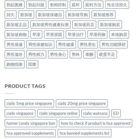
勃起困难
勃起问题
射精控制
延时
延时方法
性生活持久
持久
新加坡
新加坡保健品
新加坡导购
新加坡推荐
新加坡正品
新加坡男性健康自测
新加坡药店
新加坡购买
新加坡购物
早泄
早泄原因
早泄治疗
早泄药物
本地购买
男性保健
男性保健知识
男性健康
男性养生
男性功能障碍
男性滋补
男性精力
男性身心
男科
睾酮
硬度不足
购物指南
阳痿
PRODUCT TAGS
cialis 5mg price singapore
cialis 20mg price singapore
cialis singapore
cialis singapore online
cialis watsons
ED
hamer candy singapore ban
how to check if product is hsa approved
hsa approved supplements
hsa banned supplements list