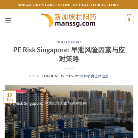
Skip
SINGAPORE'S LARGEST ONLINE HEALTH DRUGSTORE.
to
content
0
HEALTH NEWS
PE Risk Singapore: 早泄风险因素与应
对策略
POSTED ON
JUNE 19, 2026
BY
新加坡男士保健品
19
Jun