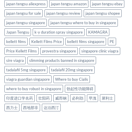
japan tengsu aliexpress
japan tengsu amazon
japan tengsu ebay
japan tengsu for sale
japan tengsu review
japan tengsu shopee
japan tengsu singapore
japan tengsu where to buy in singapore
Japan Tengsu
k-y duration spray singapore
KAMAGRA
kellett films
Kellett Films Price
kellett films singapore
PE
Price Kellett Films
provestra singapore
singapore clinic viagra
sire viagra
slimming products banned in singapore
tadalafil 5mg singapore
tadalafil 20mg singapore
viagra guardian singapore
Where to buy Cialis
where to buy robust in singapore
勃起性功能障碍
印度进口学名药
壮阳药
威而钢
必利劲
早洩
犀利士
西力士
西地那非
达泊西汀