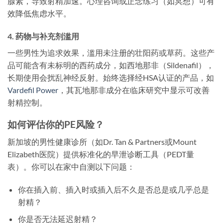
腺素，导致射精加速。心理咨询或正念练习（如冥想）可有
效降低焦虑水平。
4. 药物与补充剂滥用
一些男性为追求效果，滥用未注册的壮阳药或草药。这些产
品可能含有未标明的西药成分，如西地那非（Sildenafil），
长期使用会扰乱神经反射。始终选择经HSA认证的产品，如
Vardefil Power
，其瓦地那非成分在临床研究中显示可改善
射精控制。
如何评估你的PE风险？
新加坡的男性健康诊所（如Dr. Tan & Partners或Mount
Elizabeth医院）提供标准化的早泄诊断工具（PEDT量
表）。你可以在家中自测以下问题：
你在插入前、插入时或插入后不久是否总是或几乎总是
射精？
你是否无法延迟射精？