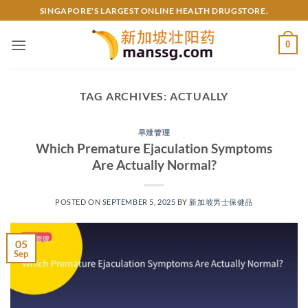
Skip
SINGAPORE'S LARGEST ONLINE HEALTH DRUGSTORE.
to
content
0
TAG ARCHIVES:
ACTUALLY
早泄管理
Which Premature Ejaculation Symptoms
Are Actually Normal?​​
POSTED ON
SEPTEMBER 5, 2025
BY
新加坡男士保健品
05
Sep