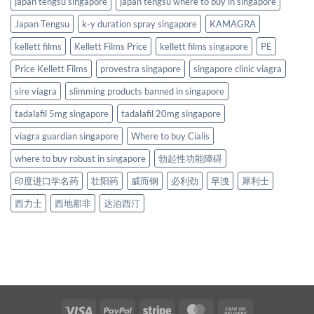
japan tengsu singapore
japan tengsu where to buy in singapore
Japan Tengsu
k-y duration spray singapore
KAMAGRA
kellett films
Kellett Films Price
kellett films singapore
PE
Price Kellett Films
provestra singapore
singapore clinic viagra
sire viagra
slimming products banned in singapore
tadalafil 5mg singapore
tadalafil 20mg singapore
viagra guardian singapore
Where to buy Cialis
where to buy robust in singapore
勃起性功能障碍
印度进口学名药
壮阳药
威而钢
必利劲
早洩
犀利士
西力士
西地那非
达泊西汀
Visa
PayPal
Stripe
MasterCard
Cash