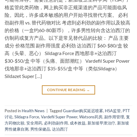
格监管此类药物，网上购买非正规渠道的产品可能面临风
险。因此，许多成本敏感的用户开始寻找替代方案。 必利
劲副作用 vs. 替代药物对比 考虑到必利劲的副作用以及较高
的价格（一盒约60-80新币），许多男性转向含达泊西汀的
仿制药或复方产品。以下是常见替代品的比较： 产品 主要
成分 价格范围 副作用强度 必利劲 达泊西汀 $60-$80/盒 较
高（头晕、恶心） Sildagra Force 西地那非+达泊西汀
$30-$50/盒 中等（头痛、面部潮红） Vardefil Super Power
伐地那非+达泊西汀 $35-$55/盒 中等（类似Sildagra）
Sildazet Super […]
CONTINUE READING
→
Posted in
Health News
|
Tagged
Guardian购买延迟喷雾
,
HSA监管
,
PTT
讨论
,
Sildagra Force
,
Vardefil Super Power
,
Watsons药房
,
副作用管理
,
复
方药物比较
,
安全用药
,
必利劲副作用
,
成本效益
,
新加坡早泄治疗
,
新加坡
男性健康自测
,
男性保健品
,
达泊西汀