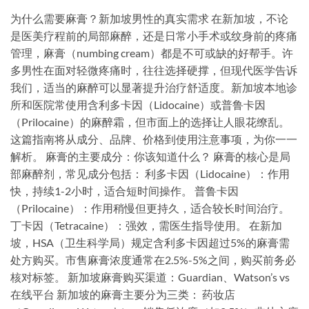
为什么需要麻膏？新加坡男性的真实需求 在新加坡，不论
是医美疗程前的局部麻醉，还是日常小手术或纹身前的疼痛
管理，麻膏（numbing cream）都是不可或缺的好帮手。许
多男性在面对轻微疼痛时，往往选择硬撑，但现代医学告诉
我们，适当的麻醉可以显著提升治疗舒适度。新加坡本地诊
所和医院常使用含利多卡因（Lidocaine）或普鲁卡因
（Prilocaine）的麻醉霜，但市面上的选择让人眼花缭乱。
这篇指南将从成分、品牌、价格到使用注意事项，为你一一
解析。 麻膏的主要成分：你该知道什么？ 麻膏的核心是局
部麻醉剂，常见成分包括： 利多卡因（Lidocaine）：作用
快，持续1-2小时，适合短时间操作。 普鲁卡因
（Prilocaine）：作用稍慢但更持久，适合较长时间治疗。
丁卡因（Tetracaine）：强效，需医生指导使用。 在新加
坡，HSA（卫生科学局）规定含利多卡因超过5%的麻膏需
处方购买。市售麻膏浓度通常在2.5%-5%之间，购买前务必
核对标签。 新加坡麻膏购买渠道：Guardian、Watson’s vs
在线平台 新加坡的麻膏主要分为三类： 药妆店