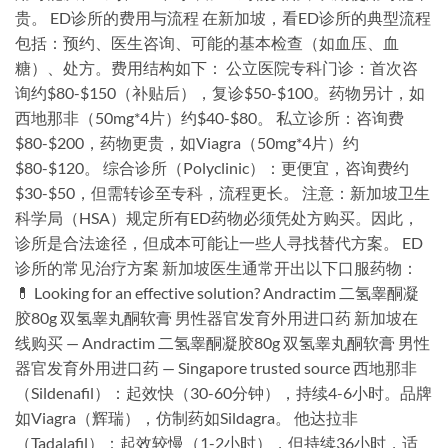
贵。 ED诊所的费用与流程 在新加坡，看ED诊所的典型流程
包括：预约、医生咨询、可能的基本检查（如血压、血
糖）、处方。费用结构如下： 公立医院专科门诊：首次咨
询约$80-$150（补贴后），复诊$50-$100。药物另计，如
西地那非（50mg*4片）约$40-$80。 私立诊所：咨询费
$80-$200，药物更贵，如Viagra（50mg*4片）约
$80-$120。 综合诊所（Polyclinic）：更便宜，咨询费约
$30-$50，但需转诊至专科，流程更长。 注意：新加坡卫生
科学局（HSA）规定所有ED药物必须凭处方购买。因此，
诊所是合法途径，但成本可能让一些人寻找替代方案。 ED
诊所的常见治疗方案 新加坡医生通常开出以下口服药物：
💊 Looking for an effective solution? Andractim 二氢睾酮凝
胶80g 双氢睾丸酮软膏 男性器官发育外用进口药 新加坡在
线购买 — Andractim 二氢睾酮凝胶80g 双氢睾丸酮软膏 男性
器官发育外用进口药 — Singapore trusted source 西地那非
（Sildenafil）：起效快（30-60分钟），持续4-6小时。品牌
如Viagra（辉瑞），仿制药如Sildagra。 他达拉非
（Tadalafil）：起效较慢（1-2小时），但持续36小时，适