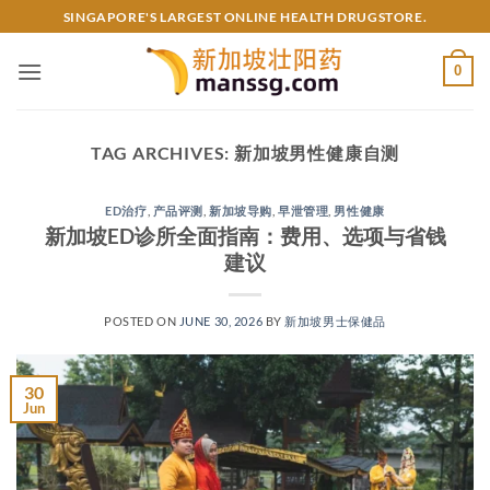
Skip
SINGAPORE'S LARGEST ONLINE HEALTH DRUGSTORE.
to
content
0
TAG ARCHIVES:
新加坡男性健康自测
ED治疗
,
产品评测
,
新加坡导购
,
早泄管理
,
男性健康
新加坡ED诊所全面指南：费用、选项与省钱
建议
POSTED ON
JUNE 30, 2026
BY
新加坡男士保健品
30
Jun