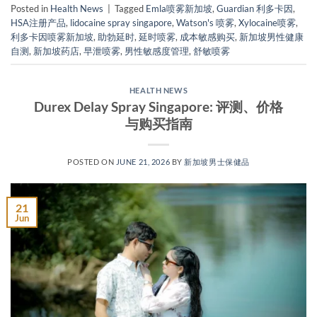
Posted in
Health News
|
Tagged
Emla喷雾新加坡
,
Guardian 利多卡因
,
HSA注册产品
,
lidocaine spray singapore
,
Watson's 喷雾
,
Xylocaine喷雾
,
利多卡因喷雾新加坡
,
助勃延时
,
延时喷雾
,
成本敏感购买
,
新加坡男性健康
自测
,
新加坡药店
,
早泄喷雾
,
男性敏感度管理
,
舒敏喷雾
HEALTH NEWS
Durex Delay Spray Singapore: 评测、价格
与购买指南
POSTED ON
JUNE 21, 2026
BY
新加坡男士保健品
21
Jun