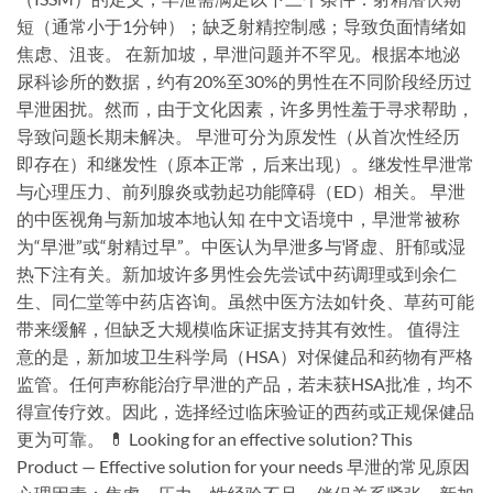
短（通常小于1分钟）；缺乏射精控制感；导致负面情绪如
焦虑、沮丧。 在新加坡，早泄问题并不罕见。根据本地泌
尿科诊所的数据，约有20%至30%的男性在不同阶段经历过
早泄困扰。然而，由于文化因素，许多男性羞于寻求帮助，
导致问题长期未解决。 早泄可分为原发性（从首次性经历
即存在）和继发性（原本正常，后来出现）。继发性早泄常
与心理压力、前列腺炎或勃起功能障碍（ED）相关。 早泄
的中医视角与新加坡本地认知 在中文语境中，早泄常被称
为“早泄”或“射精过早”。中医认为早泄多与肾虚、肝郁或湿
热下注有关。新加坡许多男性会先尝试中药调理或到余仁
生、同仁堂等中药店咨询。虽然中医方法如针灸、草药可能
带来缓解，但缺乏大规模临床证据支持其有效性。 值得注
意的是，新加坡卫生科学局（HSA）对保健品和药物有严格
监管。任何声称能治疗早泄的产品，若未获HSA批准，均不
得宣传疗效。因此，选择经过临床验证的西药或正规保健品
更为可靠。 💊 Looking for an effective solution? This
Product — Effective solution for your needs 早泄的常见原因