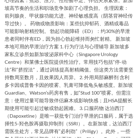
心理因素：焦虑、压力、性经验不足、伴侣关系紧张。新加
坡高节奏的生活和职场竞争加剧了心理负担。 生理因素：
前列腺炎、甲状腺功能亢进、神经敏感度高（阴茎背神经传
导过快）。 药物或物质影响：某些抗抑郁药、酒精或毒品
可能影响射精控制。 勃起功能障碍（ED）：约30%的早泄
患者同时伴有ED，因为担心勃起维持而匆忙射精。 新加坡
本地可用的早泄治疗方案 1. 行为疗法与心理辅导 新加坡多
家私立诊所如新加坡泌尿科中心（Singapore Urology
Centre）和莱佛士医院提供性治疗。常用技巧包括“停-动
法”和“挤捏法”，通过训练提高射精阈值。但这类方法需要坚
持数周至数月，且效果因人而异。 2. 外用局部麻醉剂 含利
多卡因或普鲁卡因的喷雾、乳膏可降低龟头敏感度。新加坡
Guardian、Watson’s药房有售，如“Stud 100”喷雾。但需注
意：使用过量可能导致伴侣麻木或影响快感；且HSA提醒长
期使用可能引起过敏或勃起困难。 3. 口服药物 达泊西汀
（Dapoxetine）是唯一获批专门治疗早泄的口服药，属于选
择性5-羟色胺再摄取抑制剂（SSRI）。在新加坡，达泊西汀
需医生处方，常见品牌有“必利劲”（Priligy）。此外，一些