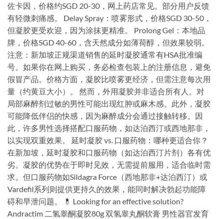
佐卡因，价格约SGD 20-30，网上药店常见。部分用户反馈
有轻微刺痛感。 Delay Spray：喷雾形式，价格SGD 30-50，
但凝胶更受欢迎，因为涂抹更精准。 Prolong Gel：本地品
牌，价格SGD 40-60，含天然成分如薄荷醇，但效果较弱。
注意：新加坡正规渠道销售的延时凝胶通常有HSA批准编
号。如果你在网上购买，务必检查包装上的注册信息，避免
假冒产品。价格方面，凝胶比喷雾更经济，但需注意每次用
量（约黄豆大小）。 然而，外用凝胶并非适合所有人。对
局部麻醉剂过敏的男性可能出现红肿或麻木感。此外，凝胶
可能降低伴侣的快感，因为麻醉成分会通过接触转移。因
此，许多男性选择搭配口服药物，如达泊西汀或西地那非，
以实现双重效果。 延时凝胶 vs. 口服药物：哪种更适合你？
在新加坡，延时凝胶和口服药物（如达泊西汀片剂）各有优
劣。凝胶的优势在于即时见效，无需提前服用，适合临时需
求。但口服药物如Sildagra Force（西地那非+达泊西汀）或
Vardefil系列则提供更持久的效果，能同时解决勃起功能障
碍和早泄问题。 💊 Looking for an effective solution?
Andractim 二氢睾酮凝胶80g 双氢睾丸酮软膏 男性器官发育