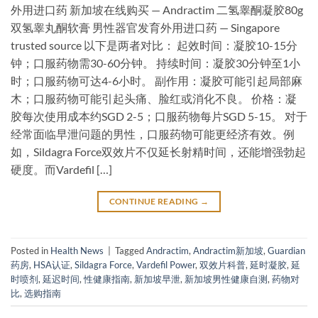
外用进口药 新加坡在线购买 — Andractim 二氢睾酮凝胶80g
双氢睾丸酮软膏 男性器官发育外用进口药 — Singapore
trusted source 以下是两者对比： 起效时间：凝胶10-15分
钟；口服药物需30-60分钟。 持续时间：凝胶30分钟至1小
时；口服药物可达4-6小时。 副作用：凝胶可能引起局部麻
木；口服药物可能引起头痛、脸红或消化不良。 价格：凝
胶每次使用成本约SGD 2-5；口服药物每片SGD 5-15。 对于
经常面临早泄问题的男性，口服药物可能更经济有效。例
如，Sildagra Force双效片不仅延长射精时间，还能增强勃起
硬度。而Vardefil […]
CONTINUE READING
→
Posted in
Health News
|
Tagged
Andractim
,
Andractim新加坡
,
Guardian
药房
,
HSA认证
,
Sildagra Force
,
Vardefil Power
,
双效片科普
,
延时凝胶
,
延
时喷剂
,
延迟时间
,
性健康指南
,
新加坡早泄
,
新加坡男性健康自测
,
药物对
比
,
选购指南