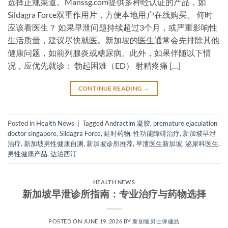
选择正规渠道。Manssg.com提供多种经认证的产品，如
Sildagra Force双重作用片，方便本地用户在线购买。 何时
应该看医生？ 如果早泄问题持续超过3个月，或严重影响性
生活质量，建议尽快就医。新加坡的医生通常会先排除其他
健康问题，如前列腺炎或糖尿病。此外，如果伴随以下情
况，应优先就诊： 勃起困难（ED） 射精疼痛 […]
CONTINUE READING
→
Posted in
Health News
|
Tagged
Andractim 凝胶
,
premature ejaculation
doctor singapore
,
Sildagra Force
,
延时药物
,
性功能障碍治疗
,
新加坡早泄
治疗
,
新加坡男性健康自测
,
新加坡诊所推荐
,
早泄医生新加坡
,
泌尿科医生
,
男性健康产品
,
达泊西汀
HEALTH NEWS
新加坡早泄诊所指南：专业治疗与药物选择
POSTED ON
JUNE 19, 2026
BY
新加坡男士保健品