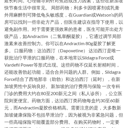
延长时间。心理辅导则针对焦虑或压力因素，这些在新加坡
快节奏生活中很常见。 局部药物：利多卡因喷雾剂或乳膏
外用麻醉剂可降低龟头敏感度，在Guardian或Watson’s的药
房可以找到一些非处方产品，但医生建议在指导下使用，以
避免副作用。对于需要更强效果的患者，医生可能开出处方
级产品，如Andractim（二氢睾酮凝胶），它通过调节局部
激素来改善控制力。你可以在Andractim 80g凝胶了解更
多。 口服药物：达泊西汀（Dapoxetine） 达泊西汀是唯一
获批治疗早泄的口服药物，在本地常以Sildagra Force或
Vardefil Power等形式出现。这些药物不仅延长射精时间，
还能改善勃起功能，适合合并问题的人群。例如，Sildagra
Force结合了西地那非（助勃）和达泊西汀（延时），在新
加坡男性中反响良好。 新加坡的治疗费用与保险 一次专科
门诊的费用大约在80至200新元之间（私人诊所），公立医
院则更便宜。药物方面，达泊西汀类药物每盒约30至60新
元，而Andractim凝胶价格稍高。需要注意的是，大多数新
加坡健康保险不包括早泄治疗，因为被视为非紧急问题，但
一些高端保险可能覆盖部分费用。 在购买药物时，一定要