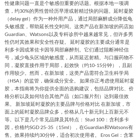
性健康问题一直是个敏感但重要的话题。根据本地一项调
查，约30%的男性曾经历早泄或射精过快的问题。延时凝胶
（delay gel）作为一种外用产品，通过局部麻醉成分降低龟
头敏感度，帮助延长性交时间。这类产品在新加坡的药店如
Guardian、Watsons以及专科诊所中越来越常见，但许多男
性仍对其效果和安全性存疑。 延时凝胶的主要成分通常是
利多卡因或苯佐卡因等局部麻醉剂。它们通过阻断神经信
号，减少龟头区域的敏感度，从而延迟射精。与口服药物不
同，凝胶直接作用于局部，起效快（约10-15分钟），且副
作用较少。然而，在新加坡，这类产品需符合卫生科学局
（HSA）的监管，确保成分安全。 如果你正考虑使用延时凝
胶，本指南将为你提供全面的选购建议，包括品牌对比、价
格分析以及如何结合其他产品（如口服片剂）达到最佳效
果。 新加坡延时凝胶的主要品牌与价格对比 在新加坡，市
面上的延时凝胶品牌众多，价格从几十新元到上百新元不
等。以下是几个常见品牌及其特点： Stud 100：含利多卡
因，价格约SGD 25-35（15ml），在Guardian和Watsons有
售。效果持续约30分钟，适合初次使用者。 Eros Gel：含苯