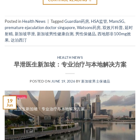
Posted in
Health News
|
Tagged
Guardian药房
,
HSA监管
,
MansSG
,
premature ejaculation doctor singapore
,
Watsons药房
,
双效片科普
,
延时
射精
,
新加坡早泄
,
新加坡男性健康自测
,
男性保健品
,
西地那非100mg效
果
,
达泊西汀
HEALTH NEWS
早泄医生新加坡：专业治疗与本地解决方案
POSTED ON
JUNE 19, 2026
BY
新加坡男士保健品
19
Jun