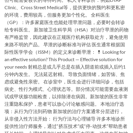
Clinic、Cross Street Medical等，提供更快的预约和更私密
的环境，费用较高，但服务更加个性化。 全科医生
（GP）：许多家庭医生也能处理早泄问题，必要时会转诊
给专科医生。 新加坡卫生科学局（HSA）对治疗早泄的药物
有严格监管，因此建议在正规医疗机构获取处方，避免使用
来路不明的产品。 早泄的诊断标准与评估 医生通常根据国
际性医学学会（ISSM）的定义来诊断早泄： 💊 Looking for
an effective solution? This Product — Effective solution for
your needs 射精总是或几乎总是在插入阴道前或插入后约1
分钟内发生。 无法延迟射精。 导致负面情绪，如苦恼、焦
虑或避免性亲密。 在诊室中，医生会进行详细问诊，包括
病史、性行为模式、心理状态等。部分情况可能需要血液测
试或甲状腺功能检查，以排除潜在病因。新加坡的医生非常
注重隐私保护，患者可以放心讨论敏感问题。 本地治疗选
项：从行为疗法到药物 新加坡的治疗方案通常分层进行，
从非侵入性方法开始： 行为疗法与心理辅导 许多本地诊所
提供性治疗师服务，通过“挤压技术”或“停-动技术”帮助患者