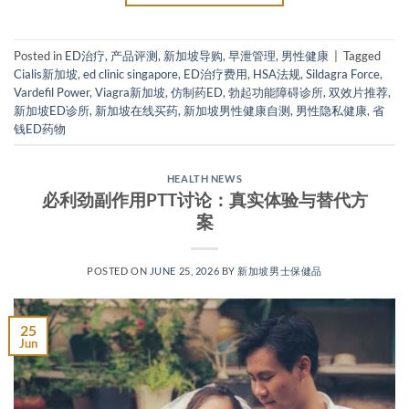
Posted in
ED治疗
,
产品评测
,
新加坡导购
,
早泄管理
,
男性健康
|
Tagged
Cialis新加坡
,
ed clinic singapore
,
ED治疗费用
,
HSA法规
,
Sildagra Force
,
Vardefil Power
,
Viagra新加坡
,
仿制药ED
,
勃起功能障碍诊所
,
双效片推荐
,
新加坡ED诊所
,
新加坡在线买药
,
新加坡男性健康自测
,
男性隐私健康
,
省
钱ED药物
HEALTH NEWS
必利劲副作用PTT讨论：真实体验与替代方
案
POSTED ON
JUNE 25, 2026
BY
新加坡男士保健品
25
Jun