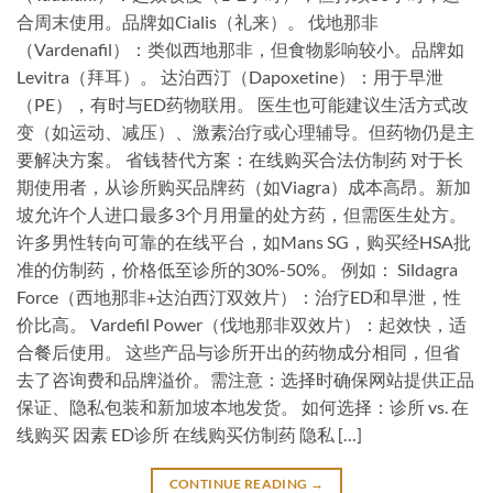
合周末使用。品牌如Cialis（礼来）。 伐地那非
（Vardenafil）：类似西地那非，但食物影响较小。品牌如
Levitra（拜耳）。 达泊西汀（Dapoxetine）：用于早泄
（PE），有时与ED药物联用。 医生也可能建议生活方式改
变（如运动、减压）、激素治疗或心理辅导。但药物仍是主
要解决方案。 省钱替代方案：在线购买合法仿制药 对于长
期使用者，从诊所购买品牌药（如Viagra）成本高昂。新加
坡允许个人进口最多3个月用量的处方药，但需医生处方。
许多男性转向可靠的在线平台，如Mans SG，购买经HSA批
准的仿制药，价格低至诊所的30%-50%。 例如： Sildagra
Force（西地那非+达泊西汀双效片）：治疗ED和早泄，性
价比高。 Vardefil Power（伐地那非双效片）：起效快，适
合餐后使用。 这些产品与诊所开出的药物成分相同，但省
去了咨询费和品牌溢价。需注意：选择时确保网站提供正品
保证、隐私包装和新加坡本地发货。 如何选择：诊所 vs. 在
线购买 因素 ED诊所 在线购买仿制药 隐私 […]
CONTINUE READING
→