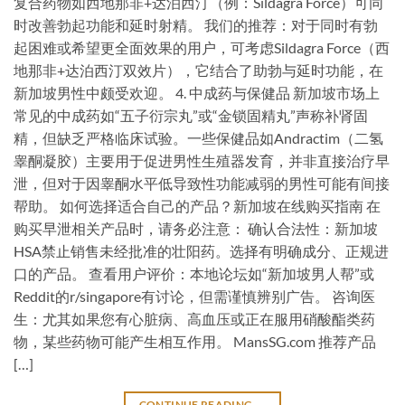
复合药物如西地那非+达泊西汀（例：Sildagra Force）可同
时改善勃起功能和延时射精。 我们的推荐：对于同时有勃
起困难或希望更全面效果的用户，可考虑Sildagra Force（西
地那非+达泊西汀双效片），它结合了助勃与延时功能，在
新加坡男性中颇受欢迎。 4. 中成药与保健品 新加坡市场上
常见的中成药如“五子衍宗丸”或“金锁固精丸”声称补肾固
精，但缺乏严格临床试验。一些保健品如Andractim（二氢
睾酮凝胶）主要用于促进男性生殖器发育，并非直接治疗早
泄，但对于因睾酮水平低导致性功能减弱的男性可能有间接
帮助。 如何选择适合自己的产品？新加坡在线购买指南 在
购买早泄相关产品时，请务必注意： 确认合法性：新加坡
HSA禁止销售未经批准的壮阳药。选择有明确成分、正规进
口的产品。 查看用户评价：本地论坛如“新加坡男人帮”或
Reddit的r/singapore有讨论，但需谨慎辨别广告。 咨询医
生：尤其如果您有心脏病、高血压或正在服用硝酸酯类药
物，某些药物可能产生相互作用。 MansSG.com 推荐产品
[…]
CONTINUE READING
→