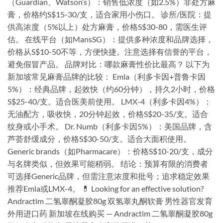
（Guardian、Watson’s）：销售低浓度（如2.5%）非处方麻
膏，价格约S$15-30/支，适合家用小伤口。 诊所/医院：提
供高浓度（5%以上）处方麻膏，价格S$30-80，需医生评
估。 在线平台（如MansSG）：提供多种浓度和品牌选择，
价格从S$10-50不等，方便快捷。注意选择有信誉的平台，
避免假冒产品。 品牌对比：哪款麻膏性价比最高？ 以下为
新加坡常见麻膏品牌的比较： Emla（利多卡因+普鲁卡因
5%）：经典品牌，起效快（约60分钟），持久2小时，价格
S$25-40/支。适合医美前使用。 LMX-4（利多卡因4%）：
无油配方，吸收快，20分钟起效，价格S$20-35/支。适合
纹身或小手术。 Dr. Numb（利多卡因5%）：美国品牌，含
芦荟舒缓成分，价格S$30-50/支。适合大面积使用。
Generic brands（如Pharmacare）：价格S$10-20/支，成分
与名牌类似，但效果可能稍弱。 结论：预算有限的消费者
可选择Generic品牌，但需注意浓度和批号；追求稳定效果
推荐Emla或LMX-4。 💊 Looking for an effective solution?
Andractim 二氢睾酮凝胶80g 双氢睾丸酮软膏 男性器官发育
外用进口药 新加坡在线购买 — Andractim 二氢睾酮凝胶80g