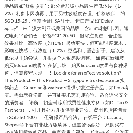
地品牌如“舒敏喷雾”：部分新加坡小品牌生产低浓度（1-
2%）利多卡因喷雾，用于男性敏感度管理。价格较低，约
SGD 15-25，但需验证HSA注册。 进口产品如“Delay
Spray”：来自澳大利亚或美国的品牌，含5-8%利多卡因。通
过电商平台销售，价格SGD 20-50，但需注意进口合法性。
效果对比：高浓度（如10%）起效更快，但可能过度麻木，
影响性快感；低浓度（1-2%）更温和，适合新手。建议从
低浓度开始尝试，并根据个人敏感度调整。 如何在新加坡
购买lidocaine喷雾？ 在新加坡，购买lidocaine喷雾有多种渠
道，但需遵守法规： 💊 Looking for an effective solution?
This Product — This Product — Singapore trusted source 实
体药店：Guardian和Watson’s提供少数注册产品，如Emla喷
雾。需出示身份证，并可能要求药剂师咨询。适合追求安全
的消费者。 诊所：如全科诊所或男性健康专科（如Dr. Tan &
Partners），可开具处方并提供专业建议。费用包括咨询费
（SGD 50-100），但确保产品合法。 在线平台：Lazada、
Shopee等平台有非处方版喷雾，但需警惕假货。只购买有
HSA注册标签的产品，并查看用户评价。 价格参考：实体店