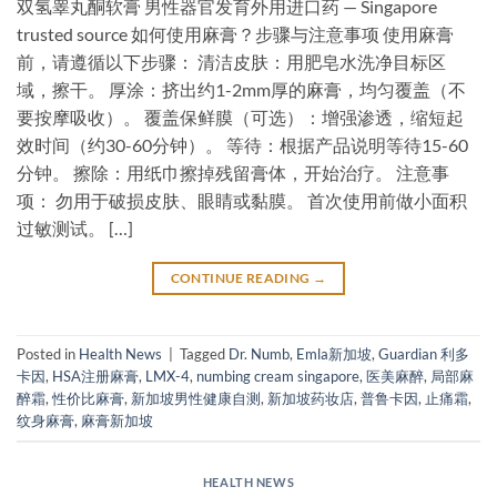
双氢睾丸酮软膏 男性器官发育外用进口药 — Singapore
trusted source 如何使用麻膏？步骤与注意事项 使用麻膏
前，请遵循以下步骤： 清洁皮肤：用肥皂水洗净目标区
域，擦干。 厚涂：挤出约1-2mm厚的麻膏，均匀覆盖（不
要按摩吸收）。 覆盖保鲜膜（可选）：增强渗透，缩短起
效时间（约30-60分钟）。 等待：根据产品说明等待15-60
分钟。 擦除：用纸巾擦掉残留膏体，开始治疗。 注意事
项： 勿用于破损皮肤、眼睛或黏膜。 首次使用前做小面积
过敏测试。 […]
CONTINUE READING
→
Posted in
Health News
|
Tagged
Dr. Numb
,
Emla新加坡
,
Guardian 利多
卡因
,
HSA注册麻膏
,
LMX-4
,
numbing cream singapore
,
医美麻醉
,
局部麻
醉霜
,
性价比麻膏
,
新加坡男性健康自测
,
新加坡药妆店
,
普鲁卡因
,
止痛霜
,
纹身麻膏
,
麻膏新加坡
HEALTH NEWS