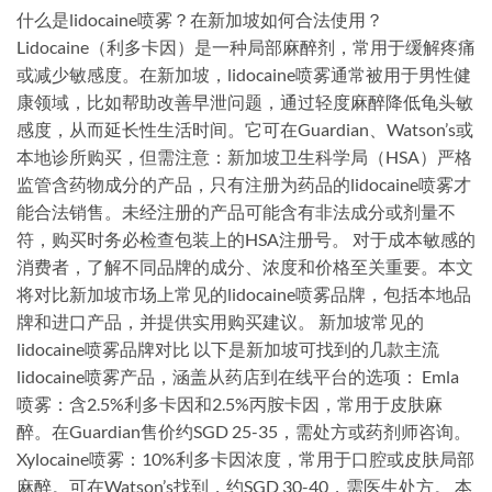
什么是lidocaine喷雾？在新加坡如何合法使用？
Lidocaine（利多卡因）是一种局部麻醉剂，常用于缓解疼痛
或减少敏感度。在新加坡，lidocaine喷雾通常被用于男性健
康领域，比如帮助改善早泄问题，通过轻度麻醉降低龟头敏
感度，从而延长性生活时间。它可在Guardian、Watson’s或
本地诊所购买，但需注意：新加坡卫生科学局（HSA）严格
监管含药物成分的产品，只有注册为药品的lidocaine喷雾才
能合法销售。未经注册的产品可能含有非法成分或剂量不
符，购买时务必检查包装上的HSA注册号。 对于成本敏感的
消费者，了解不同品牌的成分、浓度和价格至关重要。本文
将对比新加坡市场上常见的lidocaine喷雾品牌，包括本地品
牌和进口产品，并提供实用购买建议。 新加坡常见的
lidocaine喷雾品牌对比 以下是新加坡可找到的几款主流
lidocaine喷雾产品，涵盖从药店到在线平台的选项： Emla
喷雾：含2.5%利多卡因和2.5%丙胺卡因，常用于皮肤麻
醉。在Guardian售价约SGD 25-35，需处方或药剂师咨询。
Xylocaine喷雾：10%利多卡因浓度，常用于口腔或皮肤局部
麻醉。可在Watson’s找到，约SGD 30-40，需医生处方。 本