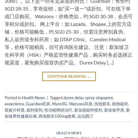
20ml）。以下是一些常见渠道的对比： Guardian：售价约
SGD 28-35，常有促销，如“买一送一”或折扣。可在线下单
或门店购买。 Watsons：价格类似，约 SGD 30-38，会员可
享积分或折扣。 网上平台：如 Lazada、Shopee 上的官方店
铺，价格可能略低，约 SGD 25-30，但需注意辨别真伪。
私人诊所或专科药房：如 DTAP Clinic、Camden Medical
等，价格可能稍高，但可咨询医生建议。 注意：新加坡卫
生科学局（HSA）严格监管性健康产品，购买时务必选择正
规渠道，避免购买假冒伪劣产品。 Durex Delay […]
CONTINUE READING
→
Posted in
Health News
|
Tagged
durex delay spray singapore
,
experience
,
Guardian药房
,
MansSG
,
Watsons药房
,
伐地那非
,
助勃延时
,
双效片科普
,
延时喷剂
,
性功能障碍治疗
,
新加坡延时喷剂
,
新加坡早泄
,
新
加坡男性健康自测
,
西地那非100mg效果
,
达泊西汀
HEALTH NEWS