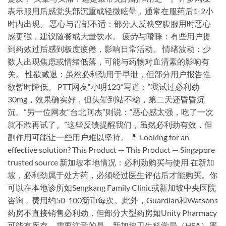
表示服用后感觉头部沉重或轻微眩晕，通常在服药后1-2小
时内出现。 恶心与胃部不适：部分人反映空腹服用时恶心
感更强，建议随餐或大量饮水。 疲劳与嗜睡：有些用户提
到药效过后感到极度疲倦，影响日常活动。 情绪波动：少
数人出现焦虑或情绪低落，可能与药物对血清素的影响有
关。 性欲减退：虽然必利劲用于早泄，但部分用户报告性
欲暂时降低。 PTT网友“小明123”写道：“我试过必利劲
30mg，效果确实好，但头晕到站不稳，第二天还昏昏沉
沉。”另一位网友“台北阿杰”则说：“恶心感太强，吃了一次
就不敢再试了。”这些反馈提醒我们，虽然必利劲有效，但
副作用可能让一些用户难以坚持。 💊 Looking for an
effective solution? This Product — This Product — Singapore
trusted source 新加坡本地情况：必利劲购买与使用 在新加
坡，必利劲属于处方药，必须经过医生评估后才能购买。你
可以在本地诊所如Sengkang Family Clinic或新加坡中央医院
咨询，费用约50-100新币每次。此外，Guardian和Watsons
药房不直接销售必利劲，但部分大型药房如Unity Pharmacy
可能有库存。需要注意的是，新加坡卫生科学局（HSA）严