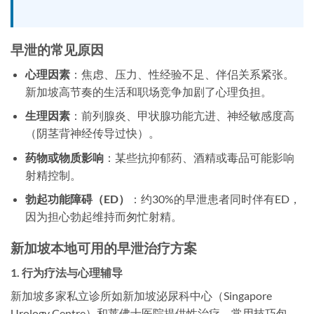
早泄的常见原因
心理因素
：焦虑、压力、性经验不足、伴侣关系紧张。
新加坡高节奏的生活和职场竞争加剧了心理负担。
生理因素
：前列腺炎、甲状腺功能亢进、神经敏感度高
（阴茎背神经传导过快）。
药物或物质影响
：某些抗抑郁药、酒精或毒品可能影响
射精控制。
勃起功能障碍（ED）
：约30%的早泄患者同时伴有ED，
因为担心勃起维持而匆忙射精。
新加坡本地可用的早泄治疗方案
1. 行为疗法与心理辅导
新加坡多家私立诊所如新加坡泌尿科中心（Singapore
Urology Centre）和莱佛士医院提供性治疗。常用技巧包