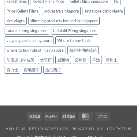
kellett films
Kellett Films Price
kellett films singapore
PE
Price Kellett Films
provestra singapore
singapore clinic viagra
sire viagra
slimming products banned in singapore
tadalafil 5mg singapore
tadalafil 20mg singapore
viagra guardian singapore
Where to buy Cialis
where to buy robust in singapore
勃起性功能障碍
印度进口学名药
壮阳药
威而钢
必利劲
早洩
犀利士
西力士
西地那非
达泊西汀
Visa
PayPal
Stripe
MasterCard
Cash
On
ABOUT US
RETURNS&REFUNDS
PRIVACY POLICY
CONTACT US
Delivery