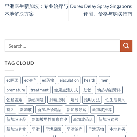
早泄医生新加坡：专业治疗与
Durex Delay Spray Singapore:
本地解决方案
评测、价格与购买指南
TAG CLOUD
ed原因
ed治疗
ed药物
ejaculation
health
men
premature
treatment
健康生活方式
助勃
勃起功能障碍
勃起困难
勃起问题
射精控制
延时
延时方法
性生活持久
持久
新加坡
新加坡保健品
新加坡导购
新加坡推荐
新加坡正品
新加坡男性健康自测
新加坡药店
新加坡购买
新加坡购物
早泄
早泄原因
早泄治疗
早泄药物
本地购买