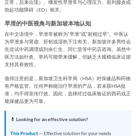
正常，后来出现）。继发性早泄常与心理压力、前列腺炎或
勃起功能障碍（ED）相关。
早泄的中医视角与新加坡本地认知
在中文语境中，早泄常被称为“早泄”或“射精过早”。中医认
为早泄多与肾虚、肝郁或湿热下注有关。新加坡许多男性会
先尝试中药调理或到余仁生、同仁堂等中药店咨询。虽然中
医方法如针灸、草药可能带来缓解，但缺乏大规模临床证据
支持其有效性。
值得注意的是，新加坡卫生科学局（HSA）对保健品和药物
有严格监管。任何声称能治疗早泄的产品，若未获HSA批
准，均不得宣传疗效。因此，选择经过临床验证的西药或正
规保健品更为可靠。
💊 Looking for an effective solution?
This Product
— Effective solution for your needs