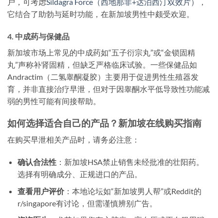
户，可考虑
Sildagra Force（西地那非+达泊西汀双效片）
，
它结合了助勃与延时功能，在新加坡男性中颇受欢迎。
4. 中成药与保健品
新加坡市场上常见的中成药如“五子衍宗丸”或“金锁固精
丸”声称补肾固精，但缺乏严格临床试验。一些保健品如
Andractim（二氢睾酮凝胶）主要用于促进男性生殖器发
育，并非直接治疗早泄，但对于因睾酮水平低导致性功能减
弱的男性可能有间接帮助。
如何选择适合自己的产品？新加坡在线购买指南
在购买早泄相关产品时，请务必注意：
确认合法性
：新加坡HSA禁止销售未经批准的壮阳药。
选择有明确成分、正规进口的产品。
查看用户评价
：本地论坛如“新加坡男人帮”或Reddit的
r/singapore有讨论，但需谨慎辨别广告。