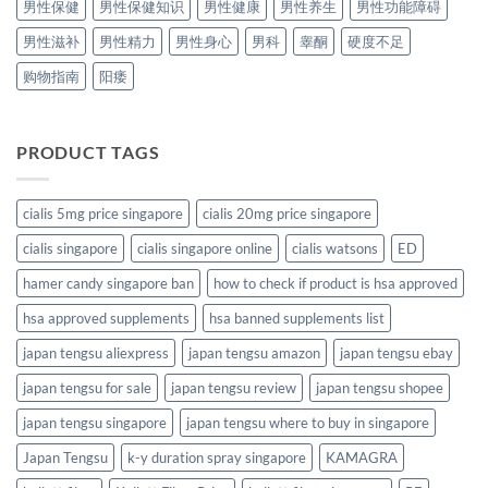
男性保健
男性保健知识
男性健康
男性养生
男性功能障碍
男性滋补
男性精力
男性身心
男科
睾酮
硬度不足
购物指南
阳痿
PRODUCT TAGS
cialis 5mg price singapore
cialis 20mg price singapore
cialis singapore
cialis singapore online
cialis watsons
ED
hamer candy singapore ban
how to check if product is hsa approved
hsa approved supplements
hsa banned supplements list
japan tengsu aliexpress
japan tengsu amazon
japan tengsu ebay
japan tengsu for sale
japan tengsu review
japan tengsu shopee
japan tengsu singapore
japan tengsu where to buy in singapore
Japan Tengsu
k-y duration spray singapore
KAMAGRA