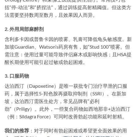
括“停-动法”和“挤捏法”，通过训练提高射精阈值。但这类方
法需要坚持数周至数月，且效果因人而异。
2. 外用局部麻醉剂
含利多卡因或普鲁卡因的喷雾、乳膏可降低龟头敏感度。新
加坡Guardian、Watson’s药房有售，如“Stud 100”喷雾。但
需注意：使用过量可能导致伴侣麻木或影响快感；且HSA提
醒长期使用可能引起过敏或勃起困难。
3. 口服药物
达泊西汀（Dapoxetine）是唯一获批专门治疗早泄的口服
药，属于选择性5-羟色胺再摄取抑制剂（SSRI）。在新加
坡，达泊西汀需医生处方，常见品牌有“必利
劲”（Priligy）。此外，一些复合药物如西地那非+达泊西汀
（例：Sildagra Force）可同时改善勃起功能和延时射精。
我们的推荐
：对于同时有勃起困难或希望更全面效果的用