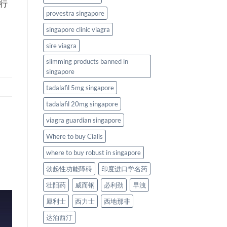
进行
provestra singapore
singapore clinic viagra
sire viagra
slimming products banned in
singapore
tadalafil 5mg singapore
tadalafil 20mg singapore
viagra guardian singapore
Where to buy Cialis
where to buy robust in singapore
勃起性功能障碍
印度进口学名药
壮阳药
威而钢
必利劲
早洩
犀利士
西力士
西地那非
达泊西汀