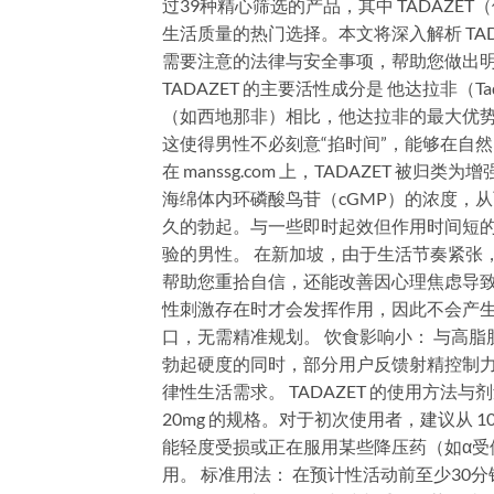
过39种精心筛选的产品，其中 TADAZ
生活质量的热门选择。本文将深入解析 TA
需要注意的法律与安全事项，帮助您做出明智的
TADAZET 的主要活性成分是 他达拉非（T
（如西地那非）相比，他达拉非的最大优势
这使得男性不必刻意“掐时间”，能够在自然
在 manssg.com 上，TADAZET 
海绵体内环磷酸鸟苷（cGMP）的浓度，
久的勃起。与一些即时起效但作用时间短的药
验的男性。 在新加坡，由于生活节奏紧张，许
帮助您重拾自信，还能改善因心理焦虑导致的
性刺激存在时才会发挥作用，因此不会产生不
口，无需精准规划。 饮食影响小： 与高脂
勃起硬度的同时，部分用户反馈射精控制力有
律性生活需求。 TADAZET 的使用方法与剂量建议
20mg 的规格。对于初次使用者，建议从 
能轻度受损或正在服用某些降压药（如α受
用。 标准用法： 在预计性活动前至少3