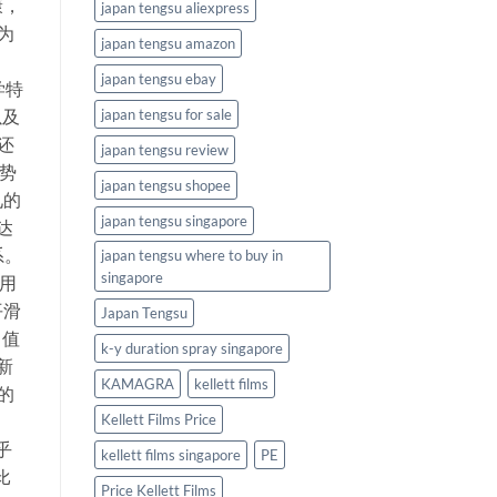
康，
japan tengsu aliexpress
为
japan tengsu amazon
japan tengsu ebay
学特
japan tengsu for sale
以及
，还
japan tengsu review
优势
japan tengsu shopee
见的
japan tengsu singapore
达
系。
japan tengsu where to buy in
singapore
作用
平滑
Japan Tengsu
 值
k-y duration spray singapore
新
KAMAGRA
kellett films
的
Kellett Films Price
乎
kellett films singapore
PE
比
Price Kellett Films