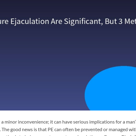
 a minor inconvenience; it can have serious implications for a man’
g. The good news is that PE can often be prevented or managed wi