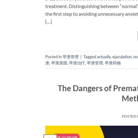
treatment. Distinguishing between “normal” 
the first step to avoiding unnecessary anxiet
[…]
Posted in
早泄管理
|
Tagged
actually
,
ejaculation
,
no
泄
,
早泄原因
,
早泄治疗
,
早泄管理
,
早泄药物
The Dangers of Prematu
Meth
POSTED