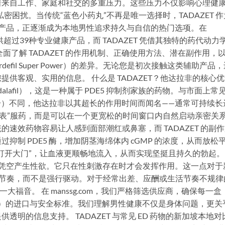
着来自工作、家庭和社交的多重压力。这些压力不仅影响心理健
密困扰。当传统“蓝色小药丸”不再是唯一选择时，TADAZET 作
的优质产品，正逐渐成为本地男性追求持久与自信的热门选项。在
提供超过39种专业健康产品，而 TADAZET 凭借其独特的药代动力
面了解 TADAZET 的作用机制、正确使用方法、潜在副作用，
 Vardefil Super Power）的差异。无论您是初次接触这类辅助产品
供客观、实用的信息。 什么是 TADAZET？他达拉非的核心
dalafil），这是一种属于 PDE5 抑制剂家族的药物。与市面上常
主要成分）不同，他达拉非以其超长的作用时间而闻名——通常可持续长
“掐表”服药，而是可以在一个更宽松的时间窗口内自然启动亲密关
速效药物容易让人感到面部潮红或鼻塞，而 TADAZET 的副
制 PDE5 酶，增加阴茎海绵体内 cGMP 的浓度，从而放松
打开大门”，让血液更顺畅地流入，从而实现坚挺且持久的勃起。
不会凭空产生性欲。它只在性刺激存在时才会发挥作用。这一点对于
然节奏，而不是强行驱动。对于经常出差、应酬或生活节奏不规律
大福音。 在 manssg.com，我们严格筛选供应商，确保每一盒
HSA）的进口与安全标准。我们理解男性健康不仅是身体问题，更关
明的信息支持。 TADAZET 与常见 ED 药物的新加坡本地对