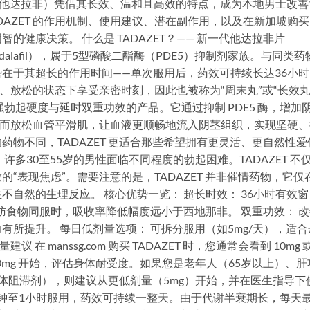
ET（他达拉非）凭借其长效、温和且高效的特点，成为本地男士改善
DAZET 的作用机制、使用建议、潜在副作用，以及在新加坡购
健康决策。 什么是 TADAZET？—— 新一代他达拉非片
adalafil），属于5型磷酸二酯酶（PDE5）抑制剂家族。与同类药
在于其超长的作用时间——单次服用后，药效可持续长达36小时
、放松的状态下享受亲密时刻，因此也被称为“周末丸”或“长效丸
被归类为增强勃起硬度与延时双重功效的产品。它通过抑制 PDE5 酶，增加
从而放松血管平滑肌，让血液更顺畅地流入阴茎组织，实现坚硬、
物不同，TADAZET 更适合那些希望拥有更灵活、更自然性爱
多30至55岁的男性面临不同程度的勃起困难。TADAZET 不
“表现焦虑”。需要注意的是，TADAZET 并非催情药物，它仅
自然的生理反应。 核心优势一览： 超长时效： 36小时有效窗
肪食物同服时，吸收率降低幅度远小于西地那非。 双重功效： 
所提升。 每日低剂量选项： 可拆分服用（如5mg/天），适合
 在 manssg.com 购买 TADAZET 时，您通常会看到 10mg 
10mg 开始，评估身体耐受度。如果您是老年人（65岁以上）、肝
体阻滞剂），则建议从更低剂量（5mg）开始，并在医生指导下
0分钟至1小时服用，药效可持续一整天。由于代谢半衰期长，每天