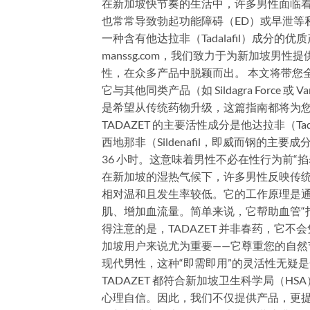
在新加坡快节奏的生活中，许多男性面临
也常常导致勃起功能障碍（ED）或早泄等私
一种含有他达拉非（Tadalafil）成分
manssg.com，我们致力于为新加坡男性
性，在众多产品中脱颖而出。 本文将带您全
它与其他同类产品（如 Sildagra Force 或
是希望从传统药物升级，这篇指南都将为您提
TADAZET 的主要活性成分是他达拉非（Ta
西地那非（Sildenafil，即威而钢的
36 小时。这意味着男性不必在性行为前
在新加坡的湿热气候下，许多男性反映传统的
相对温和且发生率较低。它的工作原理是通过抑
肌、增加血流量。简单来说，它帮助血管“
得注意的是，TADAZET 并非春药，它
加坡用户来说尤为重要——它尊重您的自
现代男性，这种“即需即用”的灵活性无疑是一
TADAZET 都符合新加坡卫生科学局（
心理自信。因此，我们不仅提供产品，更提供透