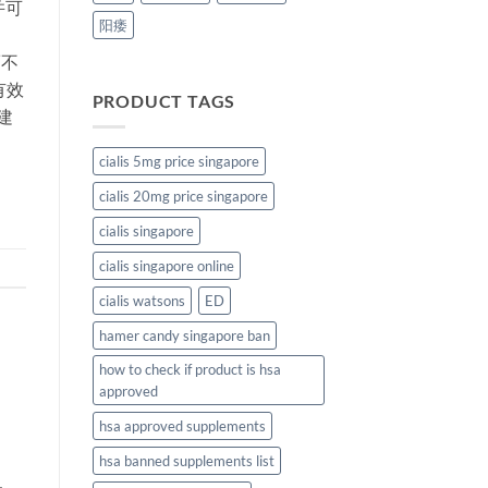
并可
阳痿
而不
有效
PRODUCT TAGS
建
cialis 5mg price singapore
cialis 20mg price singapore
cialis singapore
cialis singapore online
cialis watsons
ED
hamer candy singapore ban
how to check if product is hsa
approved
hsa approved supplements
hsa banned supplements list