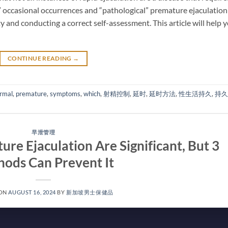
occasional occurrences and “pathological” premature ejaculation 
y and conducting a correct self-assessment. This article will help 
CONTINUE READING
→
rmal
,
premature
,
symptoms
,
which
,
射精控制
,
延时
,
延时方法
,
性生活持久
,
持久
早泄管理
re Ejaculation Are Significant, But 3
ods Can Prevent It
 ON
AUGUST 16, 2024
BY
新加坡男士保健品