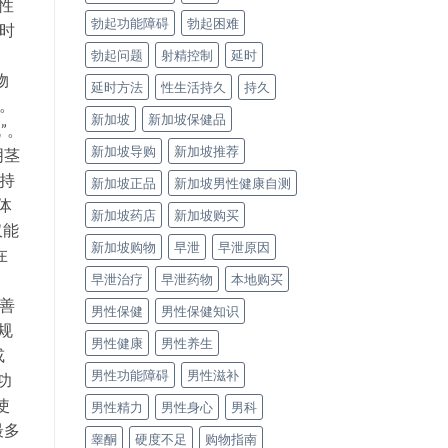
性
勃起功能障碍
勃起困难
买时
勃起问题
射精控制
延时
物
延时方法
性生活持久
持久
。
新加坡
新加坡保健品
”。
新加坡导购
新加坡推荐
阴茎
持
新加坡正品
新加坡男性健康自测
体
新加坡药店
新加坡购买
仅能
新加坡购物
早泄
早泄原因
在
早泄治疗
早泄药物
本地购买
改善
男性保健
男性保健知识
规
男性健康
男性养生
或
男性功能障碍
男性滋补
功
使
男性精力
男性身心
男科
最多
睾酮
硬度不足
购物指南