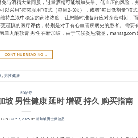
避免与酒精大量同服，过量酒精可能增加头晕、低血压的风险，
也可以采用“按需服用”模式（每周2-3次），或者“每日低剂量”模式
能维持血液中稳定的药物浓度，让您随时准备好应对亲密时刻，
更谨慎的医疗评估，特别是对于有心血管疾病史的患者。 需要
g 双氢睾丸酮软膏 男性 在新加坡，由于气候炎热潮湿，manssg.com 
CONTINUE READING
→
久
,
男性健康
ED治疗
新加坡 男性健康 延时 增硬 持久 购买指南
D ON
JULY 7, 2026
BY
新加坡男士保健品