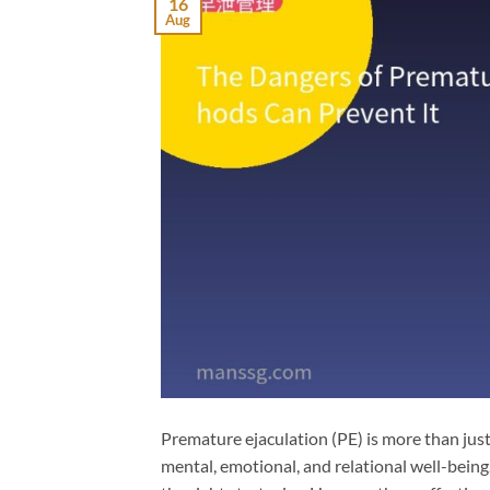
16
Aug
Premature ejaculation (PE) is more than just
mental, emotional, and relational well-bein