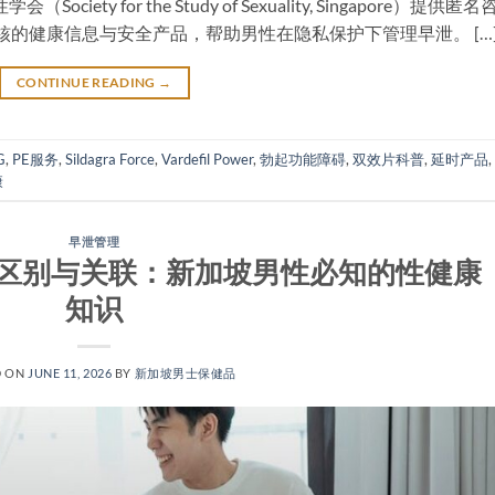
ety for the Study of Sexuality, Singapore）提供匿名
审核的健康信息与安全产品，帮助男性在隐私保护下管理早泄。 […
CONTINUE READING
→
G
,
PE服务
,
Sildagra Force
,
Vardefil Power
,
勃起功能障碍
,
双效片科普
,
延时产品
,
康
早泄管理
区别与关联：新加坡男性必知的性健康
知识
D ON
JUNE 11, 2026
BY
新加坡男士保健品