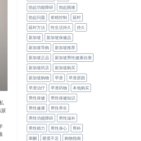
勃起功能障碍
勃起困难
勃起问题
射精控制
延时
延时方法
性生活持久
持久
新加坡
新加坡保健品
新加坡导购
新加坡推荐
新加坡正品
新加坡男性健康自测
新加坡药店
新加坡购买
新加坡购物
早泄
早泄原因
早泄治疗
早泄药物
本地购买
男性保健
男性保健知识
私
男性健康
男性养生
泌尿
男性功能障碍
男性滋补
学
男性精力
男性身心
男科
极
睾酮
硬度不足
购物指南