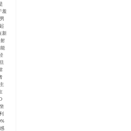
是
于羞
指男
起
在新
由射
功能
经
旦
常
者
主
在
D
坐
利
0%
感