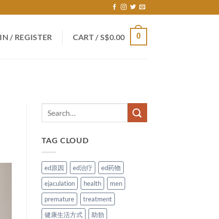
0
IN / REGISTER
CART /
S$
0.00
TAG CLOUD
ed原因
ed治疗
ed药物
ejaculation
health
men
premature
treatment
健康生活方式
助勃