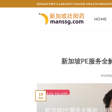
Skip
SINGAPORE'S LARGEST ONLINE HEALTH DRUGS
to
content
HOME
新加坡PE服务全
POSTE
19
Jun