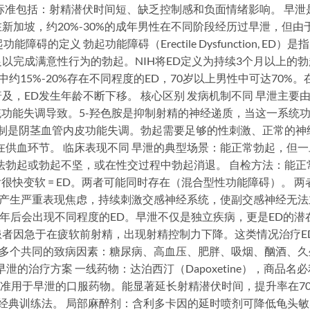
断标准包括：射精潜伏时间短、缺乏控制感和负面情绪影响。 早泄
新加坡，约20%-30%的成年男性在不同阶段经历过早泄，但由
的定义 勃起功能障碍（Erectile Dysfunction, ED）是
以完成满意性行为的勃起。NIH将ED定义为持续3个月以上的勃
中约15%-20%存在不同程度的ED，70岁以上男性中可达70%。
，ED发生年龄不断下移。 核心区别 发病机制不同 早泄主要
统功能失调导致。5-羟色胺是抑制射精的神经递质，当这一系统
机制是阴茎血管内皮功能失调。勃起需要足够的性刺激、正常的神
在供血环节。 临床表现不同 早泄的典型场景：能正常勃起，但一
法勃起或勃起不坚，或在性交过程中勃起消退。 自检方法：能正
很快变软 = ED。两者可能同时存在（混合型性功能障碍）。 两
泄会产生严重表现焦虑，持续刺激交感神经系统，使副交感神经无法
-3年后会出现不同程度的ED。早泄不仅是独立疾病，更是ED的潜
D患者因急于在疲软前射精，出现射精控制力下降。这类情况治疗E
拥有多个共同的致病因素：糖尿病、高血压、肥胖、吸烟、酗酒、久
泄的治疗方案 一线药物：达泊西汀（Dapoxetine），商品名必
一经FDA批准用于早泄的口服药物。能显著延长射精潜伏时间，提升率在7
是经典训练法。 局部麻醉剂：含利多卡因的延时喷剂可降低龟头敏