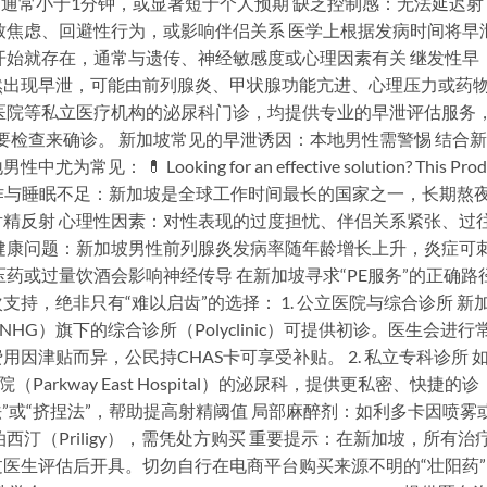
）通常小于1分钟，或显著短于个人预期 缺乏控制感：无法延迟射
致焦虑、回避性行为，或影响伴侣关系 医学上根据发病时间将早
开始就存在，通常与遗传、神经敏感度或心理因素有关 继发性早
然出现早泄，可能由前列腺炎、甲状腺功能亢进、心理压力或药
医院等私立医疗机构的泌尿科门诊，均提供专业的早泄评估服务
要检查来确诊。 新加坡常见的早泄诱因：本地男性需警惕 结合
 Looking for an effective solution? This Prod
ur needs 高压工作与睡眠不足：新加坡是全球工作时间最长的国家之一，长期熬
精反射 心理性因素：对性表现的过度担忧、伴侣关系紧张、过
健康问题：新加坡男性前列腺炎发病率随年龄增长上升，炎症可
药或过量饮酒会影响神经传导 在新加坡寻求“PE服务”的正确路
持，绝非只有“难以启齿”的选择： 1. 公立医院与综合诊所 新
（NHG）旗下的综合诊所（Polyclinic）可提供初诊。医生会进行
因津贴而异，公民持CHAS卡可享受补贴。 2. 私立专科诊所 
院（Parkway East Hospital）的泌尿科，提供更私密、快捷的诊
法”或“挤捏法”，帮助提高射精阈值 局部麻醉剂：如利多卡因喷雾
汀（Priligy），需凭处方购买 重要提示：在新加坡，所有治
医生评估后开具。切勿自行在电商平台购买来源不明的“壮阳药”