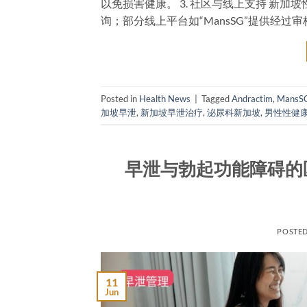
以免损害健康。 3. 社区与线上支持 新加坡性学会（Soci
询；部分线上平台如“MansSG”提供经过
Posted in
Health News
|
Tagged
Andractim
,
MansS
加坡早泄
,
新加坡早泄治疗
,
泌尿科新加坡
,
男性性健
早泄与勃起功能障碍的
POSTE
11
Jun