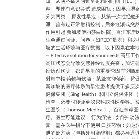
短：从阴茎插入阴道至射精的时间（IELT
精，即使有意识尝试 造成困扰：因早泄导
分为两类： 原发性早泄：从第一次性经验
泄：曾有过正常射精控制，后来逐渐或突
作用引起 新加坡伊丽莎白医院、百汇东岸
生会通过问诊、问卷（如PEDT量表）和必
坡的生活环境与医疗数据，以下因素在本地男性中尤为常见： 💊
— Effective solution for yo
高压状态会导致交感神经过度兴奋，加速射
经历创伤等，都是早泄的重要诱因 前列腺
射精中枢 药物与饮酒：某些抗抑郁药、降压
新加坡的医疗体系为早泄患者提供了多层次支
健保集团（SingHealth）和国立健保集团
检查，必要时转诊至泌尿科或性医学科。费用
生医院（Thomson Medical）、百汇东岸医
疗。医生可能建议： 行为疗法：如“停-动
膏，需在医生指导下使用 口服药物：如达泊西
泄的处方药（包括外用麻醉剂）都必须通过