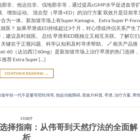
：西地那非、他达拉非、伐地那非等，通过提高cGMP水平促进血管
、增加运动。 混合型（早泄+ED）的治疗方案 双效片是目前常
加坡市场上有Super Kamagra、Extra Super P-Forc
择。 何时应该就医？ 如果早泄或ED持续超过3个月，对心理或伴侣关系产生
，建议及时就医。 总结 早泄和ED既独立又相互关联。了解它们
关键在于正视问题、科学认知和及时寻求帮助。 🔗 相关产品推
Poxet-60（达泊西汀60mg）是新加坡市场上治疗早泄的热门选择
tra Super […]
CONTINUE READING
→
加坡年轻一代不是萎哥照吃伟哥
,
勃起功能障碍
,
双效片科普
,
早泄
,
治疗方案
,
男
ED治疗
物选择指南：从伟哥到天然疗法的全面解
析