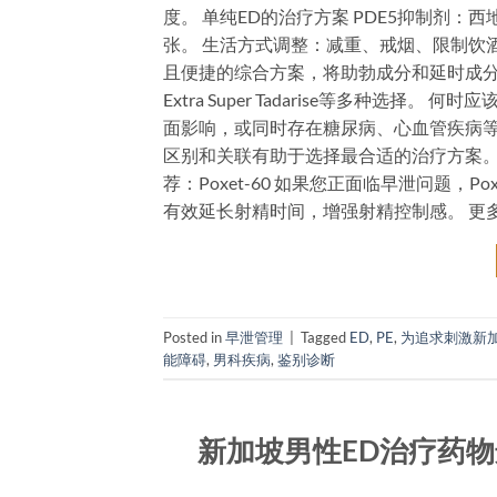
度。 单纯ED的治疗方案 PDE5抑制剂
张。 生活方式调整：减重、戒烟、限制饮酒
且便捷的综合方案，将助勃成分和延时成分合为一体。新
Extra Super Tadarise等多种选
面影响，或同时存在糖尿病、心血管疾病等
区别和关联有助于选择最合适的治疗方案。
荐：Poxet-60 如果您正面临早泄问题，
有效延长射精时间，增强射精控制感。 更多推荐 Ex
Posted in
早泄管理
|
Tagged
ED
,
PE
,
为追求刺激新
能障碍
,
男科疾病
,
鉴别诊断
新加坡男性ED治疗药