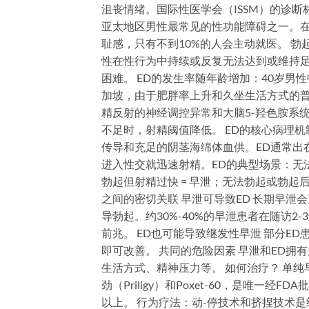
沮丧情绪。国际性医学会（ISSM）的诊
亚太地区男性最常见的性功能障碍之一。在
耻感，只有不到10%的人会主动就医。 勃起功能障碍
性在性行为中持续或反复无法达到或维持足
困难。 ED的发生率随年龄增加：40岁男性
加坡，由于肥胖率上升和久坐生活方式的普及
精反射的神经调控异常和大脑5-羟色胺系
不足时，射精阈值降低。 ED的核心病理
传导和充足的阴茎海绵体血供。ED通常出
进入性交就迅速射精。ED的典型场景：无
勃起但射精过快 = 早泄；无法勃起或勃起后
之间的密切关联 早泄可导致ED 长期早
导勃起。约30%-40%的早泄患者在随访2
前兆。 ED也可能导致继发性早泄 部分E
即可改善。 共同的危险因素 早泄和ED
生活方式、精神压力等。 如何治疗？ 单纯早
劲（Priligy）和Poxet-60，是唯
以上。 行为疗法：动-停技术和挤捏技术