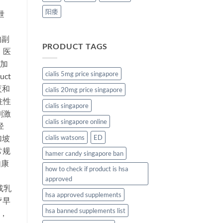
阳痿
泄
物副
PRODUCT TAGS
，医
新加
cialis 5mg price singapore
uct
夜和
cialis 20mg price singapore
往性
cialis singapore
刺激
cialis singapore online
径
加坡
cialis watsons
ED
常规
hamer candy singapore ban
如康
how to check if product is hsa
approved
或乳
hsa approved supplements
疗早
hsa banned supplements list
，