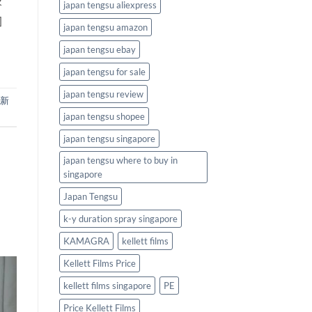
咨
japan tengsu aliexpress
]
japan tengsu amazon
japan tengsu ebay
japan tengsu for sale
japan tengsu review
新
japan tengsu shopee
japan tengsu singapore
japan tengsu where to buy in
singapore
Japan Tengsu
k-y duration spray singapore
KAMAGRA
kellett films
Kellett Films Price
kellett films singapore
PE
Price Kellett Films