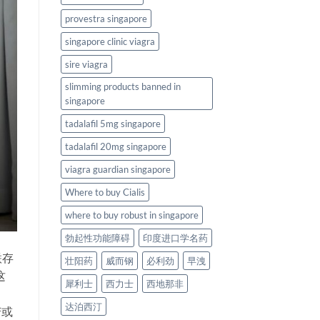
provestra singapore
singapore clinic viagra
sire viagra
slimming products banned in
singapore
tadalafil 5mg singapore
tadalafil 20mg singapore
viagra guardian singapore
Where to buy Cialis
where to buy robust in singapore
勃起性功能障碍
印度进口学名药
联存
壮阳药
威而钢
必利劲
早洩
这
犀利士
西力士
西地那非
达泊西汀
苦或