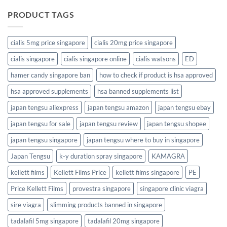
PRODUCT TAGS
cialis 5mg price singapore
cialis 20mg price singapore
cialis singapore
cialis singapore online
cialis watsons
ED
hamer candy singapore ban
how to check if product is hsa approved
hsa approved supplements
hsa banned supplements list
japan tengsu aliexpress
japan tengsu amazon
japan tengsu ebay
japan tengsu for sale
japan tengsu review
japan tengsu shopee
japan tengsu singapore
japan tengsu where to buy in singapore
Japan Tengsu
k-y duration spray singapore
KAMAGRA
kellett films
Kellett Films Price
kellett films singapore
PE
Price Kellett Films
provestra singapore
singapore clinic viagra
sire viagra
slimming products banned in singapore
tadalafil 5mg singapore
tadalafil 20mg singapore