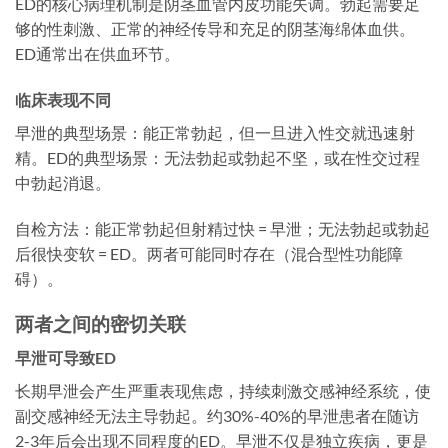
ED的核心病理机制是阴茎血管内皮功能失调。勃起需要足
够的性刺激、正常的神经传导和充足的阴茎海绵体血供。
ED通常出在供血环节。
临床表现不同
早泄的典型场景：能正常勃起，但一旦进入性交就迅速射
精。ED的典型场景：无法勃起或勃起不坚，或在性交过程
中勃起消退。
自检方法：能正常勃起但射精过快 = 早泄；无法勃起或勃起
后很快变软 = ED。两者可能同时存在（混合型性功能障
碍）。
两者之间的密切关联
早泄可导致ED
长期早泄会产生严重表现焦虑，持续刺激交感神经系统，使
副交感神经无法主导勃起。约30%-40%的早泄患者在随访
2-3年后会出现不同程度的ED。早泄不仅是独立疾病，更是