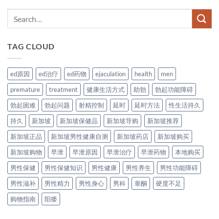
TAG CLOUD
ed原因
ed治疗
ed药物
ejaculation
health
men
premature
treatment
健康生活方式
助勃
勃起功能障碍
勃起困难
勃起问题
射精控制
延时
延时方法
性生活持久
持久
新加坡
新加坡保健品
新加坡导购
新加坡推荐
新加坡正品
新加坡男性健康自测
新加坡药店
新加坡购买
新加坡购物
早泄
早泄原因
早泄治疗
早泄药物
本地购买
男性保健
男性保健知识
男性健康
男性养生
男性功能障碍
男性滋补
男性精力
男性身心
男科
睾酮
硬度不足
购物指南
阳痿