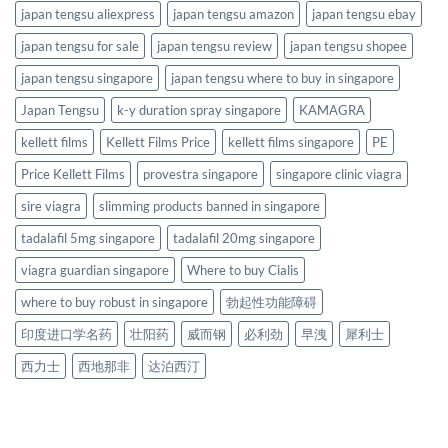
japan tengsu aliexpress
japan tengsu amazon
japan tengsu ebay
japan tengsu for sale
japan tengsu review
japan tengsu shopee
japan tengsu singapore
japan tengsu where to buy in singapore
Japan Tengsu
k-y duration spray singapore
KAMAGRA
kellett films
Kellett Films Price
kellett films singapore
PE
Price Kellett Films
provestra singapore
singapore clinic viagra
sire viagra
slimming products banned in singapore
tadalafil 5mg singapore
tadalafil 20mg singapore
viagra guardian singapore
Where to buy Cialis
where to buy robust in singapore
勃起性功能障碍
印度进口学名药
壮阳药
威而钢
必利劲
早洩
犀利士
西力士
西地那非
达泊西汀