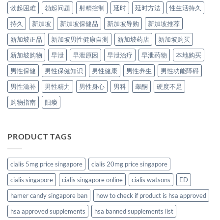
勃起困难
勃起问题
射精控制
延时
延时方法
性生活持久
持久
新加坡
新加坡保健品
新加坡导购
新加坡推荐
新加坡正品
新加坡男性健康自测
新加坡药店
新加坡购买
新加坡购物
早泄
早泄原因
早泄治疗
早泄药物
本地购买
男性保健
男性保健知识
男性健康
男性养生
男性功能障碍
男性滋补
男性精力
男性身心
男科
睾酮
硬度不足
购物指南
阳痿
PRODUCT TAGS
cialis 5mg price singapore
cialis 20mg price singapore
cialis singapore
cialis singapore online
cialis watsons
ED
hamer candy singapore ban
how to check if product is hsa approved
hsa approved supplements
hsa banned supplements list