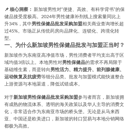
📌 核心洞察：
新加坡男性对“便捷、高效、有科学背书”的保
健品接受度极高。2024年男性健康补剂线上搜索量同比上
升34%，其中
男性保健品批发采购加盟
相关商业查询增长超
过45%。市场正从传统药房向品牌化、连锁化、跨境化转
型。
一、为什么新加坡男性保健品批发与加盟正当时？
新加坡作为东南亚高净值市场，男性消费者平均支出高于区
域均值3倍以上。本地男性对
男性保健品
的需求不再局限于
基础维生素，而是转向
男性活力、精力提升、前列腺健康、
运动恢复及抗疲劳
等细分品类。批发与加盟模式能快速整合
上游资源与本地渠道，降低试错成本。
对于
新加坡男性保健品批发采购加盟
参与者而言，新加坡拥
有成熟的物流体系、透明的海关政策以及华人主导的消费文
化，非常适合作为东南亚市场的桥头堡。无论是从马来西
亚、中国还是欧美进口，新加坡的转口贸易与本地分销网络
都极为高效。