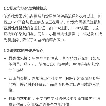
1.1 批发市场的结构性机会
传统批发渠道仍占据新加坡男性保健品流通的60%以上，但
线上B2B平台与垂直供应链正在崛起。批发商需要关注
新加
坡男性保健品
的合规认证（如HSA注册、GMP认证），这
直接影响采购门槛。同时，小批量柔性批发（一箱起发）成
为新趋势，降低了加盟者的库存压力。
1.2 采购端的关键决策点
品类优先级：
男性综合维生素、草本精力补充剂（如东
革阿里、玛卡）、辅酶Q10、益生菌、鱼油等在新加坡
常年热销。
认证与合规：
新加坡卫生科学局（HSA）对保健品监管
严格，采购时必须确认产品是否具备进口许可或豁免资
格。
包装与本地化：
英文与中文双语包装更受新加坡男性消
费者信赖，剂量标注需符合本地习惯。