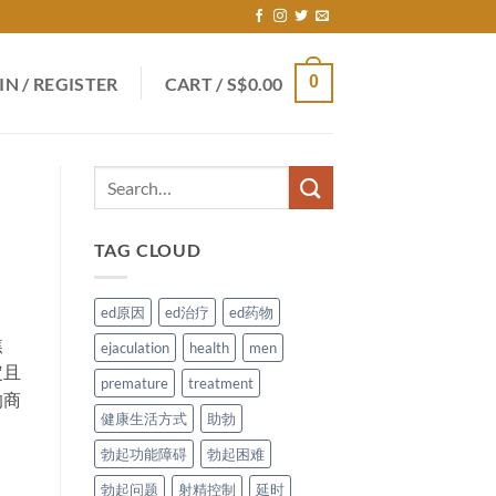
0
IN / REGISTER
CART /
S$
0.00
TAG CLOUD
ed原因
ed治疗
ed药物
焦
ejaculation
health
men
定且
premature
treatment
的商
健康生活方式
助勃
勃起功能障碍
勃起困难
勃起问题
射精控制
延时