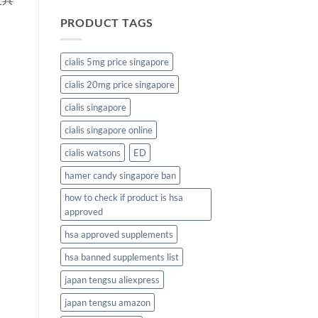
PRODUCT TAGS
cialis 5mg price singapore
cialis 20mg price singapore
cialis singapore
cialis singapore online
cialis watsons
ED
hamer candy singapore ban
how to check if product is hsa
approved
hsa approved supplements
hsa banned supplements list
japan tengsu aliexpress
japan tengsu amazon