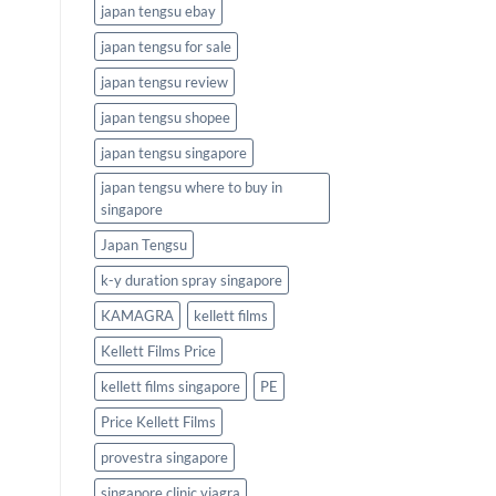
japan tengsu ebay
japan tengsu for sale
japan tengsu review
japan tengsu shopee
japan tengsu singapore
japan tengsu where to buy in
singapore
Japan Tengsu
k-y duration spray singapore
KAMAGRA
kellett films
Kellett Films Price
kellett films singapore
PE
Price Kellett Films
provestra singapore
singapore clinic viagra