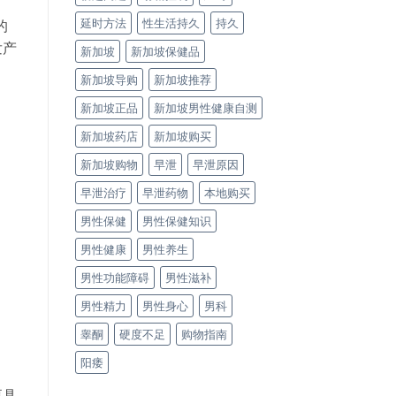
延时方法
性生活持久
持久
的
发产
新加坡
新加坡保健品
新加坡导购
新加坡推荐
新加坡正品
新加坡男性健康自测
新加坡药店
新加坡购买
新加坡购物
早泄
早泄原因
早泄治疗
早泄药物
本地购买
男性保健
男性保健知识
男性健康
男性养生
男性功能障碍
男性滋补
男性精力
男性身心
男科
睾酮
硬度不足
购物指南
阳痿
更具