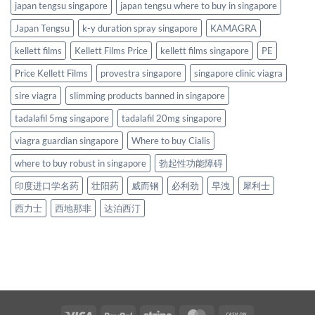
japan tengsu singapore
japan tengsu where to buy in singapore
Japan Tengsu
k-y duration spray singapore
KAMAGRA
kellett films
Kellett Films Price
kellett films singapore
PE
Price Kellett Films
provestra singapore
singapore clinic viagra
sire viagra
slimming products banned in singapore
tadalafil 5mg singapore
tadalafil 20mg singapore
viagra guardian singapore
Where to buy Cialis
where to buy robust in singapore
勃起性功能障碍
印度进口学名药
壮阳药
威而钢
必利劲
早洩
犀利士
西力士
西地那非
达泊西汀
Visa
PayPal
Stripe
MasterCard
Cash