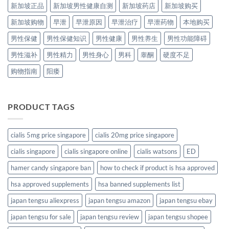
新加坡正品
新加坡男性健康自测
新加坡药店
新加坡购买
新加坡购物
早泄
早泄原因
早泄治疗
早泄药物
本地购买
男性保健
男性保健知识
男性健康
男性养生
男性功能障碍
男性滋补
男性精力
男性身心
男科
睾酮
硬度不足
购物指南
阳痿
PRODUCT TAGS
cialis 5mg price singapore
cialis 20mg price singapore
cialis singapore
cialis singapore online
cialis watsons
ED
hamer candy singapore ban
how to check if product is hsa approved
hsa approved supplements
hsa banned supplements list
japan tengsu aliexpress
japan tengsu amazon
japan tengsu ebay
japan tengsu for sale
japan tengsu review
japan tengsu shopee