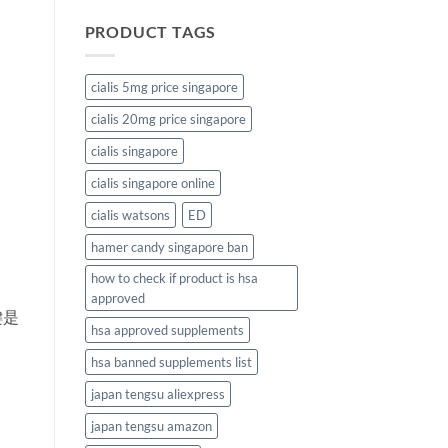
PRODUCT TAGS
cialis 5mg price singapore
cialis 20mg price singapore
cialis singapore
cialis singapore online
cialis watsons
ED
hamer candy singapore ban
how to check if product is hsa
approved
键是
hsa approved supplements
hsa banned supplements list
japan tengsu aliexpress
japan tengsu amazon