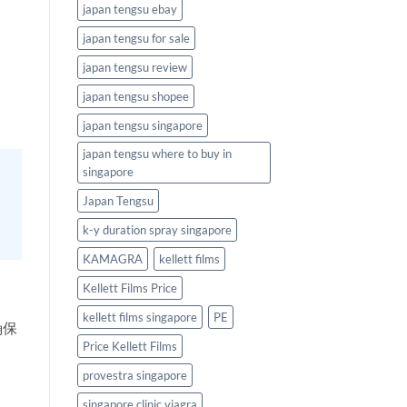
japan tengsu ebay
japan tengsu for sale
japan tengsu review
japan tengsu shopee
japan tengsu singapore
japan tengsu where to buy in
singapore
Japan Tengsu
k-y duration spray singapore
KAMAGRA
kellett films
Kellett Films Price
kellett films singapore
PE
确保
Price Kellett Films
provestra singapore
singapore clinic viagra