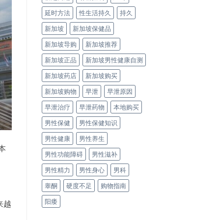
延时方法
性生活持久
持久
新加坡
新加坡保健品
新加坡导购
新加坡推荐
新加坡正品
新加坡男性健康自测
新加坡药店
新加坡购买
新加坡购物
早泄
早泄原因
早泄治疗
早泄药物
本地购买
男性保健
男性保健知识
男性健康
男性养生
本
男性功能障碍
男性滋补
男性精力
男性身心
男科
睾酮
硬度不足
购物指南
阳痿
来越