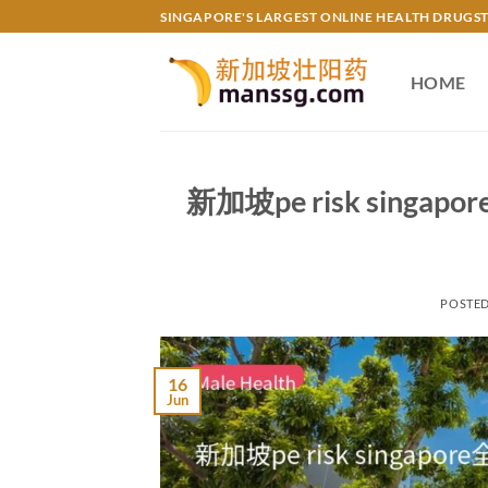
Skip
SINGAPORE'S LARGEST ONLINE HEALTH DRUGS
to
content
HOME
新加坡pe risk sin
POSTE
16
Jun