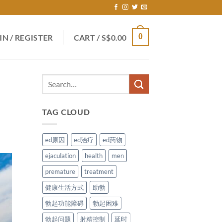
0
IN / REGISTER
CART /
S$
0.00
TAG CLOUD
ed原因
ed治疗
ed药物
ejaculation
health
men
premature
treatment
健康生活方式
助勃
勃起功能障碍
勃起困难
勃起问题
射精控制
延时