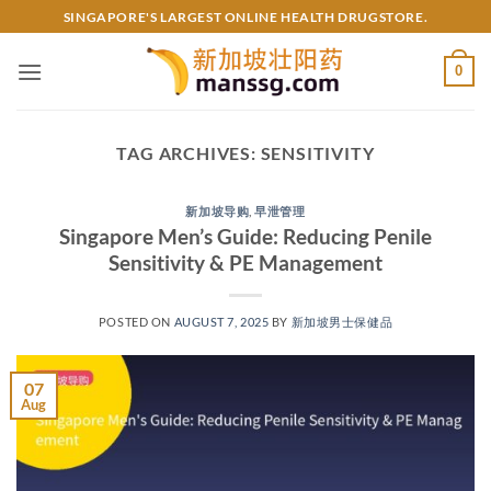
Skip
SINGAPORE'S LARGEST ONLINE HEALTH DRUGSTORE.
to
content
0
TAG ARCHIVES:
SENSITIVITY
新加坡导购
,
早泄管理
Singapore Men’s Guide: Reducing Penile
Sensitivity & PE Management​
POSTED ON
AUGUST 7, 2025
BY
新加坡男士保健品
07
Aug