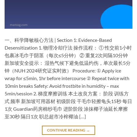
一、科学降敏核心方法 | Section 1: Evidence-Based
Desensitization​ ​1. 物理冷却疗法​ ​操作流程​： ① 性交前1小时
包裹冰毛巾于阴茎（每次≤5分钟） ② 重复2次间隔10分钟 ​
新加坡安全提示​： 湿热气候下避免低温灼伤，单次最长5分
钟（NUH 2024研究证实时效） Procedure: ① Apply ice
wrap for ≤5min, 1hr before intercourse ② Repeat twice with
10min breaks Safety: Avoid frostbite in humidity – max
5min/session ​2. 梯度摩擦训练​ ​本土改良方案​： ​阶段​ 训练方
式 频率 新加坡可用器材 初级阶段 干毛巾轻擦龟头15秒 每日
1次 Guardian药房棉纱毛巾 进阶阶段 涂抹椰子油延长摩擦
至30秒 隔日1次 职总超市冷榨椰油 […]
CONTINUE READING
→