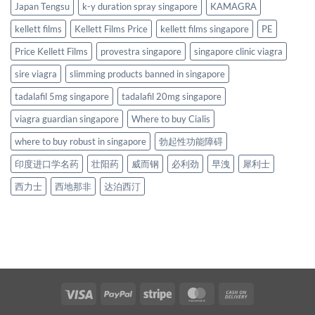
Japan Tengsu
k-y duration spray singapore
KAMAGRA
kellett films
Kellett Films Price
kellett films singapore
PE
Price Kellett Films
provestra singapore
singapore clinic viagra
sire viagra
slimming products banned in singapore
tadalafil 5mg singapore
tadalafil 20mg singapore
viagra guardian singapore
Where to buy Cialis
where to buy robust in singapore
勃起性功能障碍
印度进口学名药
壮阳药
威而钢
必利劲
早洩
犀利士
西力士
西地那非
达泊西汀
Visa
PayPal
Stripe
MasterCard
Cash
On