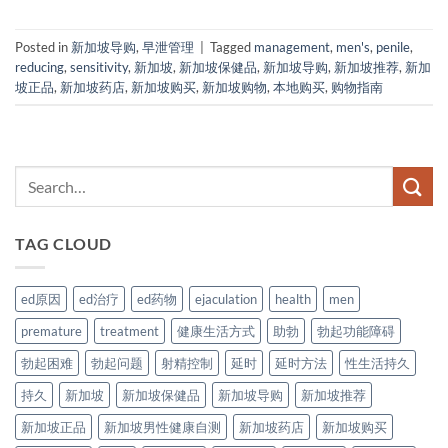
Posted in
新加坡导购
,
早泄管理
|
Tagged
management
,
men's
,
penile
,
reducing
,
sensitivity
,
新加坡
,
新加坡保健品
,
新加坡导购
,
新加坡推荐
,
新加
坡正品
,
新加坡药店
,
新加坡购买
,
新加坡购物
,
本地购买
,
购物指南
TAG CLOUD
ed原因
ed治疗
ed药物
ejaculation
health
men
premature
treatment
健康生活方式
助勃
勃起功能障碍
勃起困难
勃起问题
射精控制
延时
延时方法
性生活持久
持久
新加坡
新加坡保健品
新加坡导购
新加坡推荐
新加坡正品
新加坡男性健康自测
新加坡药店
新加坡购买