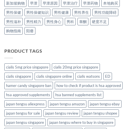
新加坡购物
早泄
早泄原因
早泄治疗
早泄药物
本地购买
男性保健
男性保健知识
男性健康
男性养生
男性功能障碍
男性滋补
男性精力
男性身心
男科
睾酮
硬度不足
购物指南
阳痿
PRODUCT TAGS
cialis 5mg price singapore
cialis 20mg price singapore
cialis singapore
cialis singapore online
cialis watsons
ED
hamer candy singapore ban
how to check if product is hsa approved
hsa approved supplements
hsa banned supplements list
japan tengsu aliexpress
japan tengsu amazon
japan tengsu ebay
japan tengsu for sale
japan tengsu review
japan tengsu shopee
japan tengsu singapore
japan tengsu where to buy in singapore