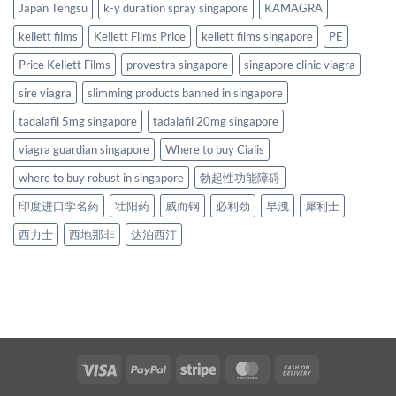
Japan Tengsu
k-y duration spray singapore
KAMAGRA
kellett films
Kellett Films Price
kellett films singapore
PE
Price Kellett Films
provestra singapore
singapore clinic viagra
sire viagra
slimming products banned in singapore
tadalafil 5mg singapore
tadalafil 20mg singapore
viagra guardian singapore
Where to buy Cialis
where to buy robust in singapore
勃起性功能障碍
印度进口学名药
壮阳药
威而钢
必利劲
早洩
犀利士
西力士
西地那非
达泊西汀
Visa
PayPal
Stripe
MasterCard
Cash
On