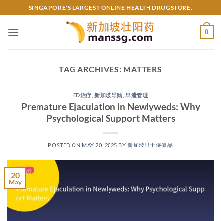
Skip
SINGAPORE'S LARGEST ONLINE HEALTH DRUGSTORE.
to
content
0
TAG ARCHIVES:
MATTERS
ED治疗
,
新加坡导购
,
早泄管理
Premature Ejaculation in Newlyweds: Why
Psychological Support Matters
POSTED ON
MAY 20, 2025
BY
新加坡男士保健品
20
May