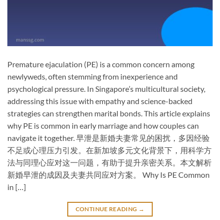
Premature ejaculation (PE) is a common concern among
newlyweds, often stemming from inexperience and
psychological pressure. In Singapore’s multicultural society,
addressing this issue with empathy and science-backed
strategies can strengthen marital bonds. This article explains
why PE is common in early marriage and how couples can
navigate it together. 早泄是新婚夫妻常见的困扰，多因经验
不足或心理压力引发。在新加坡多元文化背景下，用科学方
法与同理心应对这一问题，有助于提升亲密关系。本文解析
新婚早泄的成因及夫妻共同应对方案。 Why Is PE Common
in […]
CONTINUE READING
→