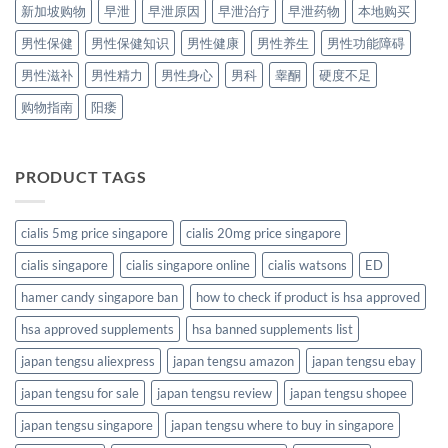
新加坡购物
早泄
早泄原因
早泄治疗
早泄药物
本地购买
男性保健
男性保健知识
男性健康
男性养生
男性功能障碍
男性滋补
男性精力
男性身心
男科
睾酮
硬度不足
购物指南
阳痿
PRODUCT TAGS
cialis 5mg price singapore
cialis 20mg price singapore
cialis singapore
cialis singapore online
cialis watsons
ED
hamer candy singapore ban
how to check if product is hsa approved
hsa approved supplements
hsa banned supplements list
japan tengsu aliexpress
japan tengsu amazon
japan tengsu ebay
japan tengsu for sale
japan tengsu review
japan tengsu shopee
japan tengsu singapore
japan tengsu where to buy in singapore