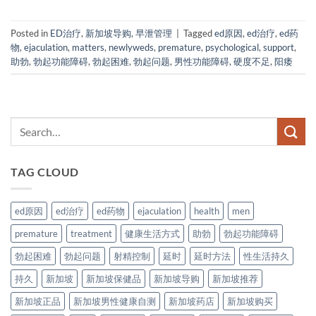
Posted in
ED治疗
,
新加坡导购
,
早泄管理
|
Tagged
ed原因
,
ed治疗
,
ed药
物
,
ejaculation
,
matters
,
newlyweds
,
premature
,
psychological
,
support
,
助勃
,
勃起功能障碍
,
勃起困难
,
勃起问题
,
男性功能障碍
,
硬度不足
,
阳痿
TAG CLOUD
ed原因
ed治疗
ed药物
ejaculation
health
men
premature
treatment
健康生活方式
助勃
勃起功能障碍
勃起困难
勃起问题
射精控制
延时
延时方法
性生活持久
持久
新加坡
新加坡保健品
新加坡导购
新加坡推荐
新加坡正品
新加坡男性健康自测
新加坡药店
新加坡购买