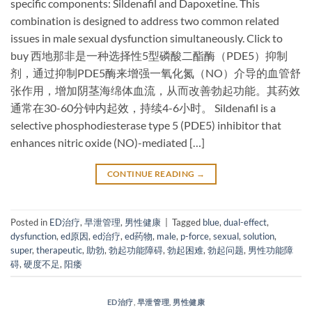
specific components: Sildenafil and Dapoxetine. This
combination is designed to address two common related
issues in male sexual dysfunction simultaneously. Click to
buy ​西地那非是一种选择性5型磷酸二酯酶（PDE5）抑制
剂，通过抑制PDE5酶来增强一氧化氮（NO）介导的血管舒
张作用，增加阴茎海绵体血流，从而改善勃起功能。其药效
通常在30-60分钟内起效，持续4-6小时。 ​Sildenafil​ is a
selective phosphodiesterase type 5 (PDE5) inhibitor that
enhances nitric oxide (NO)-mediated […]
CONTINUE READING
→
Posted in
ED治疗
,
早泄管理
,
男性健康
|
Tagged
blue
,
dual-effect
,
dysfunction
,
ed原因
,
ed治疗
,
ed药物
,
male
,
p-force
,
sexual
,
solution
,
super
,
therapeutic
,
助勃
,
勃起功能障碍
,
勃起困难
,
勃起问题
,
男性功能障
碍
,
硬度不足
,
阳痿
ED治疗
,
早泄管理
,
男性健康