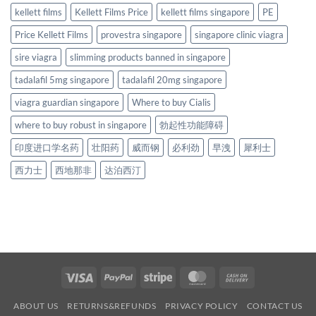
kellett films
Kellett Films Price
kellett films singapore
PE
Price Kellett Films
provestra singapore
singapore clinic viagra
sire viagra
slimming products banned in singapore
tadalafil 5mg singapore
tadalafil 20mg singapore
viagra guardian singapore
Where to buy Cialis
where to buy robust in singapore
勃起性功能障碍
印度进口学名药
壮阳药
威而钢
必利劲
早洩
犀利士
西力士
西地那非
达泊西汀
Visa
PayPal
Stripe
MasterCard
Cash
On
ABOUT US
RETURNS&REFUNDS
PRIVACY POLICY
CONTACT US
Delivery