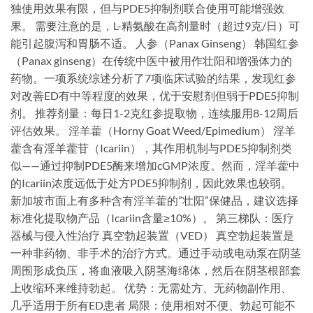
独使用效果有限，但与PDE5抑制剂联合使用可能增强效
果。 需要注意的是，L-精氨酸在高剂量时（超过9克/日）可
能引起腹泻和胃肠不适。 人参（Panax Ginseng） 韩国红参
（Panax ginseng）在传统中医中被用作壮阳和增强体力的
药物。一项系统综述分析了7项临床试验的结果，发现红参
对改善ED有中等程度的效果，优于安慰剂但弱于PDE5抑制
剂。 推荐剂量：每日1-2克红参提取物，连续服用8-12周后
评估效果。 淫羊藿（Horny Goat Weed/Epimedium） 淫羊
藿含有淫羊藿苷（Icariin），其作用机制与PDE5抑制剂类
似——通过抑制PDE5酶来增加cGMP浓度。然而，淫羊藿中
的Icariin浓度远低于处方PDE5抑制剂，因此效果也较弱。
新加坡市面上有多种含有淫羊藿的”壮阳”保健品，建议选择
标准化提取物产品（Icariin含量≥10%）。 第三梯队：医疗
器械与侵入性治疗 真空勃起装置（VED） 真空勃起装置是
一种非药物、非手术的治疗方式。通过手动或电动泵在阴茎
周围形成负压，将血液吸入阴茎海绵体，然后在阴茎根部套
上收缩环来维持勃起。 优势：无需处方、无药物副作用、
几乎适用于所有ED患者 局限：使用相对不便、勃起可能不