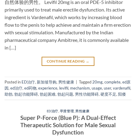
自然体验的男性。 Levifil 20mg​ is an oral PDE-5 inhibitor​
primarily used to treat male erectile dysfunction. Its active
ingredient is Vardenafil, which works by increasing blood
flow to the penis to help achieve and maintain a firm erection
with sexual stimulation. Manufactured by the Indian
pharmaceutical company Ambitree, it is commonly available
in […]
CONTINUE READING
→
Posted in
ED治疗
,
新加坡导购
,
男性健康
|
Tagged
20mg
,
complete
,
ed原
因
,
ed治疗
,
ed药物
,
experience
,
levifil
,
mechanism
,
usage
,
user
,
vardenafil
,
助勃
,
勃起功能障碍
,
勃起困难
,
勃起问题
,
男性功能障碍
,
硬度不足
,
阳痿
ED治疗
,
早泄管理
,
男性健康
Super P-Force (Blue P): A Dual-Effect
Therapeutic Solution for Male Sexual
Dysfunction