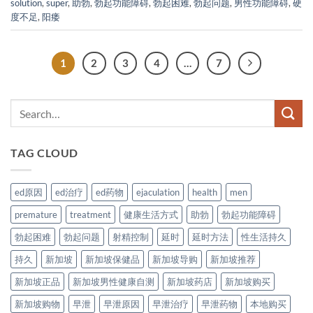
solution
,
super
,
助勃
,
勃起功能障碍
,
勃起困难
,
勃起问题
,
男性功能障碍
,
硬
度不足
,
阳痿
1
2
3
4
…
7
TAG CLOUD
ed原因
ed治疗
ed药物
ejaculation
health
men
premature
treatment
健康生活方式
助勃
勃起功能障碍
勃起困难
勃起问题
射精控制
延时
延时方法
性生活持久
持久
新加坡
新加坡保健品
新加坡导购
新加坡推荐
新加坡正品
新加坡男性健康自测
新加坡药店
新加坡购买
新加坡购物
早泄
早泄原因
早泄治疗
早泄药物
本地购买