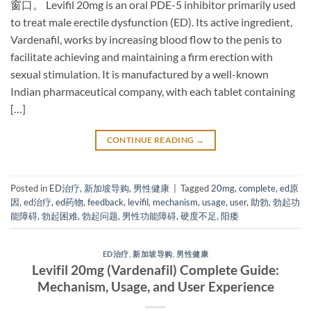
窗口。 Levifil 20mg​ is an oral PDE-5 inhibitor​ primarily used
to treat male erectile dysfunction (ED). Its active ingredient,
Vardenafil, works by increasing blood flow to the penis to
facilitate achieving and maintaining a firm erection with
sexual stimulation. It is manufactured by a well-known
Indian pharmaceutical company, with each tablet containing
[…]
CONTINUE READING
→
Posted in
ED治疗
,
新加坡导购
,
男性健康
|
Tagged
20mg
,
complete
,
ed原
因
,
ed治疗
,
ed药物
,
feedback
,
levifil
,
mechanism
,
usage
,
user
,
助勃
,
勃起功
能障碍
,
勃起困难
,
勃起问题
,
男性功能障碍
,
硬度不足
,
阳痿
ED治疗
,
新加坡导购
,
男性健康
Levifil 20mg (Vardenafil) Complete Guide:
Mechanism, Usage, and User Experience