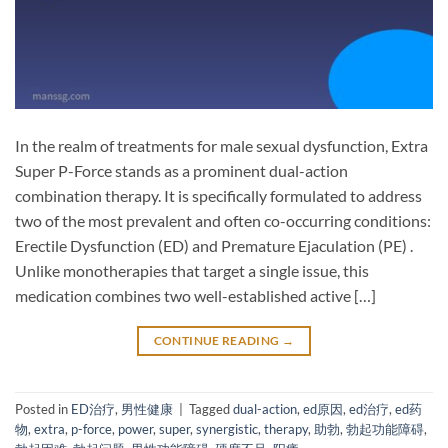
In the realm of treatments for male sexual dysfunction, Extra
Super P-Force​ stands as a prominent dual-action
combination therapy. It is specifically formulated to address
two of the most prevalent and often co-occurring conditions:
Erectile Dysfunction (ED)​ and Premature Ejaculation (PE)​ .
Unlike monotherapies that target a single issue, this
medication combines two well-established active […]
CONTINUE READING
→
Posted in
ED治疗
,
男性健康
|
Tagged
dual-action
,
ed原因
,
ed治疗
,
ed药
物
,
extra
,
p-force
,
power
,
super
,
synergistic
,
therapy
,
助勃
,
勃起功能障碍
,