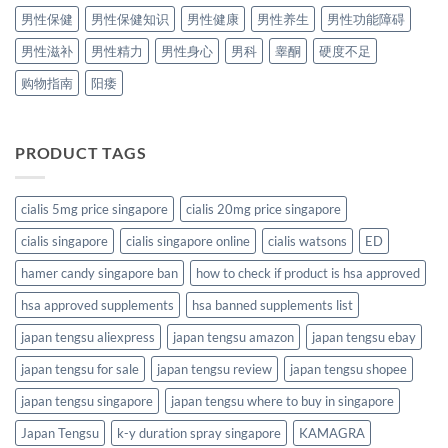
男性保健
男性保健知识
男性健康
男性养生
男性功能障碍
男性滋补
男性精力
男性身心
男科
睾酮
硬度不足
购物指南
阳痿
PRODUCT TAGS
cialis 5mg price singapore
cialis 20mg price singapore
cialis singapore
cialis singapore online
cialis watsons
ED
hamer candy singapore ban
how to check if product is hsa approved
hsa approved supplements
hsa banned supplements list
japan tengsu aliexpress
japan tengsu amazon
japan tengsu ebay
japan tengsu for sale
japan tengsu review
japan tengsu shopee
japan tengsu singapore
japan tengsu where to buy in singapore
Japan Tengsu
k-y duration spray singapore
KAMAGRA