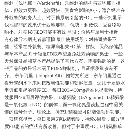
维刹（伐地那非/Vardenafil） 乐维刹的结构与西地那非相
似，但效力更强、起效更快。受食物影响较小，适合经常在
外就餐的商务人士。对于糖尿病引起的ED，一些研究显示
伐地那非的效果优于西地那非。 优势：起效快、受食物影
响小、对糖尿病ED可能更有效 局限：价格与犀利士相近、
有心律异常病史者需谨慎 最佳使用场景：对伟哥效果不
佳、经常在外就餐、糖尿病相关ED 第二梯队：天然保健品
与草本产品 对于轻度ED或希望避免处方药物的男士，一些
天然保健品和草本产品提供了替代方案。需要强调的是，这
些产品的效果通常弱于PDE5抑制剂，且证据质量参差不
齐。 东革阿里（Tongkat Ali） 如前文所述，东革阿里通过
提升睾酮水平来间接改善性功能和勃起质量。适用于睾酮水
平偏低引起的轻度ED。每日200-400mg标准化提取物，持
续服用4-8周后评估效果。 L-精氨酸（L-Arginine） L-精氨酸
是一氧化氮（NO）的前体，而一氧化氮是勃起过程中最关
键的信号分子。理论上，补充L-精氨酸可以增强勃起功能。
一项研究显示，每日服用5克L-精氨酸，持续6周后，部分轻
度ED患者的症状有所改善。但对于中重度ED，L-精氨酸单