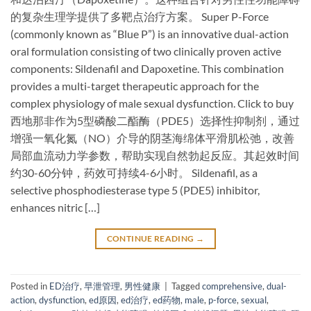
的复杂生理学提供了多靶点治疗方案。 Super P-Force
(commonly known as “Blue P”) is an ​innovative dual-action
oral formulation​ consisting of two clinically proven active
components: Sildenafil and Dapoxetine. This combination
provides a multi-target therapeutic approach for the
complex physiology of male sexual dysfunction. Click to buy
西地那非作为5型磷酸二酯酶（PDE5）选择性抑制剂，通过
增强一氧化氮（NO）介导的阴茎海绵体平滑肌松弛，改善
局部血流动力学参数，帮助实现自然勃起反应。其起效时间
约30-60分钟，药效可持续4-6小时。 Sildenafil, as a ​
selective phosphodiesterase type 5 (PDE5) inhibitor,
enhances nitric […]
CONTINUE READING
→
Posted in
ED治疗
,
早泄管理
,
男性健康
|
Tagged
comprehensive
,
dual-
action
,
dysfunction
,
ed原因
,
ed治疗
,
ed药物
,
male
,
p-force
,
sexual
,