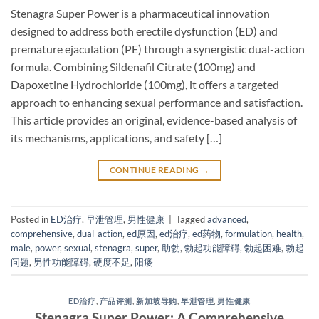
Stenagra Super Power is a pharmaceutical innovation
designed to address both erectile dysfunction (ED) and
premature ejaculation (PE) through a synergistic dual-action
formula. Combining Sildenafil Citrate​ (100mg) and
Dapoxetine Hydrochloride​ (100mg), it offers a targeted
approach to enhancing sexual performance and satisfaction.
This article provides an original, evidence-based analysis of
its mechanisms, applications, and safety […]
CONTINUE READING
→
Posted in
ED治疗
,
早泄管理
,
男性健康
|
Tagged
advanced
,
comprehensive
,
dual-action
,
ed原因
,
ed治疗
,
ed药物
,
formulation
,
health
,
male
,
power
,
sexual
,
stenagra
,
super
,
助勃
,
勃起功能障碍
,
勃起困难
,
勃起
问题
,
男性功能障碍
,
硬度不足
,
阳痿
ED治疗
,
产品评测
,
新加坡导购
,
早泄管理
,
男性健康
Stenagra Super Power: A Comprehensive