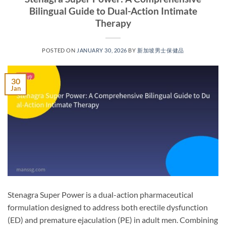
Bilingual Guide to Dual-Action Intimate
Therapy​
POSTED ON
JANUARY 30, 2026
BY
新加坡男士保健品
30
Jan
Stenagra Super Power is a dual-action pharmaceutical
formulation designed to address both erectile dysfunction
(ED) and premature ejaculation (PE) in adult men. Combining