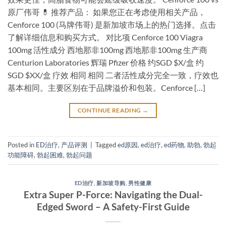
原厂伟哥 💊 推荐产品： 如果您正在考虑使用相关产品，
Cenforce 100 (马牌伟哥) 是新加坡市场上的热门选择。点击
了解详细信息和购买方式。 对比项 Cenforce 100 Viagra
100mg 活性成分 西地那非100mg 西地那非100mg 生产商
Centurion Laboratories 辉瑞 Pfizer 价格 约SGD $X/盒 约
SGD $XX/盒 疗效 相同 相同 二者活性成分完全一致，疗效也
基本相同。主要区别在于品牌溢价和包装。Cenforce […]
CONTINUE READING
→
Posted in
ED治疗
,
产品评测
|
Tagged
ed原因
,
ed治疗
,
ed药物
,
助勃
,
勃起
功能障碍
,
勃起困难
,
勃起问题
ED治疗
,
新加坡导购
,
男性健康
Extra Super P-Force: Navigating the Dual-
Edged Sword – A Safety-First Guide