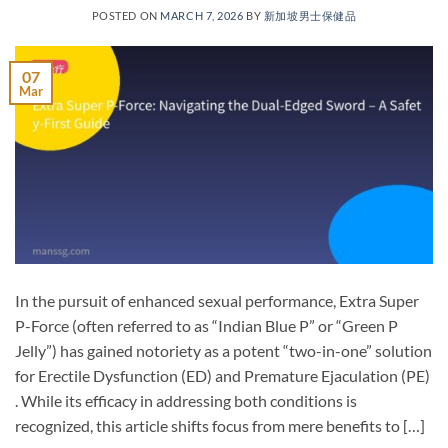
POSTED ON
MARCH 7, 2026
BY
新加坡男士保健品
07
Mar
In the pursuit of enhanced sexual performance, Extra Super
P-Force​ (often referred to as “Indian Blue P” or “Green P
Jelly”) has gained notoriety as a potent “two-in-one” solution
for Erectile Dysfunction (ED)​ and Premature Ejaculation (PE)​
. While its efficacy in addressing both conditions is
recognized, this article shifts focus from mere benefits to […]