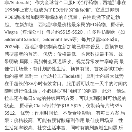
非/Sildenafil） 作为全球首个口服ED治疗药物，西地那非在
1998年上市后就成为了ED治疗的”金标准”。它通过抑制
PDE5酶来增加阴茎海绵体的血流量，在性刺激下促进勃
起。 在新加坡，西地那非是价格最亲民的ED药物。原研药
Viagra（辉瑞公司）每片约S$15-S$20，而多种仿制药（如
Sildenafil Sandoz、Sildenafil Teva等）每片仅需S$3-S$8。
2026年，西地那非仿制药在新加坡已非常普及，是预算敏
感型患者的首选。 优势：价格最低、临床数据最丰富、效
果明确 局限：高脂餐会延迟吸收、视觉异常发生率略高 最
佳使用场景：有计划的性生活、预算有限、首次尝试ED药
物的患者 犀利士（他达拉非/Tadalafil） 犀利士的最大优势
在于超长的36小时有效窗口。服用后可以在一天半的时间内
随时进行性生活，不必担心”时间到了”的问题。此外，他达
拉非还有每日5mg的持续用药方案，可以实现随时可勃起的
状态。 原研药Cialis每片约S$18-S$25，仿制药每片约S$5-
S$12。 优势：作用时间长、不受食物影响、有每日方案 局
限：价格较高、可能有腰背酸痛副作用 最佳使用场景：性
生活频率较高、社交生活丰富、同时有前列腺增生问题 乐