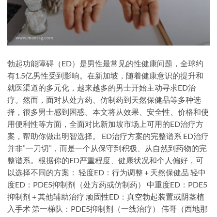
勃起功能障碍（ED）是男性最常见的性健康问题，全球约
有1.5亿男性受到影响。在新加坡，随着健康意识的提升和
就医渠道的多元化，越来越多的男士开始主动寻求ED治
疗。然而，面对从处方药、仿制药到天然保健品等多种选
择，很多男士感到困惑。本文将从效果、安全性、价格和使
用便利性等方面，全面对比新加坡市场上可用的ED治疗方
案，帮助你做出明智选择。 ED治疗方案的完整谱系 ED治疗
并非”一刀切”，而是一个从保守到积极、从自然到药物的完
整谱系。根据你的ED严重程度、健康状况和个人偏好，可
以选择不同的方案： 轻度ED：行为调整 + 天然保健品 轻中
度ED：PDE5抑制剂（处方药或仿制药） 中重度ED：PDE5
抑制剂 + 其他辅助治疗 顽固性ED：真空勃起装置或阴茎植
入手术 第一梯队：PDE5抑制剂（一线治疗） 伟哥（西地那