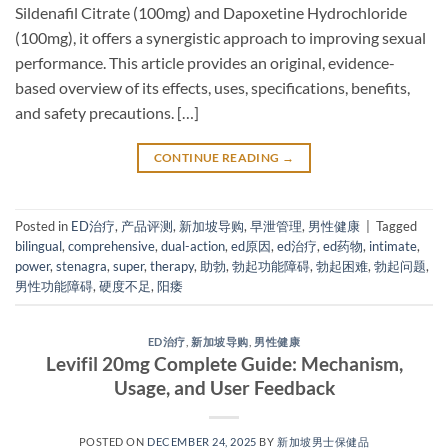
Sildenafil Citrate​ (100mg) and Dapoxetine Hydrochloride​
(100mg), it offers a synergistic approach to improving sexual
performance. This article provides an original, evidence-
based overview of its effects, uses, specifications, benefits,
and safety precautions. […]
CONTINUE READING
→
Posted in
ED治疗
,
产品评测
,
新加坡导购
,
早泄管理
,
男性健康
|
Tagged
bilingual
,
comprehensive
,
dual-action
,
ed原因
,
ed治疗
,
ed药物
,
intimate
,
power
,
stenagra
,
super
,
therapy
,
助勃
,
勃起功能障碍
,
勃起困难
,
勃起问题
,
男性功能障碍
,
硬度不足
,
阳痿
ED治疗
,
新加坡导购
,
男性健康
Levifil 20mg Complete Guide: Mechanism,
Usage, and User Feedback
POSTED ON
DECEMBER 24, 2025
BY
新加坡男士保健品