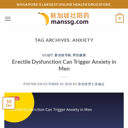
Skip
SINGAPORE'S LARGEST ONLINE HEALTH DRUGSTORE.
to
content
0
TAG ARCHIVES:
ANXIETY
ED治疗
,
新加坡导购
,
男性健康
Erectile Dysfunction Can Trigger Anxiety in
Men​
POSTED ON
OCTOBER 10, 2025
BY
新加坡男士保健品
10
Oct