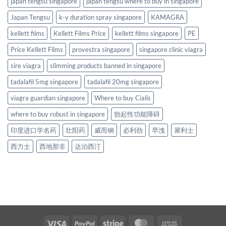
japan tengsu singapore
japan tengsu where to buy in singapore
Japan Tengsu
k-y duration spray singapore
KAMAGRA
kellett films
Kellett Films Price
kellett films singapore
PE
Price Kellett Films
provestra singapore
singapore clinic viagra
sire viagra
slimming products banned in singapore
tadalafil 5mg singapore
tadalafil 20mg singapore
viagra guardian singapore
Where to buy Cialis
where to buy robust in singapore
勃起性功能障碍
印度进口学名药
壮阳药
威而钢
必利劲
早洩
犀利士
西力士
西地那非
达泊西汀
Visa
PayPal
Stripe
MasterCard
Cash