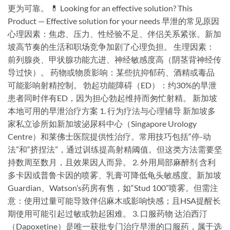
更为可靠。 💊 Looking for an effective solution? This
Product — Effective solution for your needs 早泄的常见原因
心理因素：焦虑、压力、性经验不足、伴侣关系紧张。新加
坡高节奏的生活和职场竞争加剧了心理负担。 生理因素：
前列腺炎、甲状腺功能亢进、神经敏感度高（阴茎背神经传
导过快）。 药物或物质影响：某些抗抑郁药、酒精或毒品
可能影响射精控制。 勃起功能障碍（ED）：约30%的早泄
患者同时伴有ED，因为担心勃起维持而匆忙射精。 新加坡
本地可用的早泄治疗方案 1. 行为疗法与心理辅导 新加坡多
家私立诊所如新加坡泌尿科中心（Singapore Urology
Centre）和莱佛士医院提供性治疗。常用技巧包括“停-动
法”和“挤捏法”，通过训练提高射精阈值。但这类方法需要坚
持数周至数月，且效果因人而异。 2. 外用局部麻醉剂 含利
多卡因或普鲁卡因的喷雾、乳膏可降低龟头敏感度。新加坡
Guardian、Watson’s药房有售，如“Stud 100”喷雾。但需注
意：使用过量可能导致伴侣麻木或影响快感；且HSA提醒长
期使用可能引起过敏或勃起困难。 3. 口服药物 达泊西汀
（Dapoxetine）是唯一获批专门治疗早泄的口服药，属于选