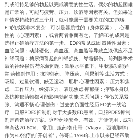
到或维持足够的勃起以完成满意的性生活。偶尔的勃起困难
是正常的，可能与疲劳、压力、饮酒等因素有关。但如果这
种情况持续超过三个月，就可能属于需要关注的ED范畴。
ED的成因非常复杂，可以是器质性的（身体因素）、心理
性的（心理因素），或者两者兼而有之。了解ED的成因是
选择正确治疗方法的第一步。 ED的常见成因 器质性因素：
血管问题：动脉硬化、高血压、高血脂等导致血液供应不足
神经问题：糖尿病引起的神经损伤、脊髓损伤、前列腺手术
后的神经损伤 荷尔蒙问题：睾酮水平低下、甲状腺功能异
常 药物副作用：抗抑郁药、降压药、利尿剂等 生活方式：
吸烟、过量饮酒、缺乏运动、肥胖 心理性因素： 压力和焦
虑：工作压力、经济压力、表现焦虑 抑郁症：抑郁本身以
及抗抑郁药物都可能影响勃起功能 关系问题：伴侣关系紧
张、沟通不畅 心理创伤：过去的负面性经历 ED的一线治
疗：口服PDE5抑制剂 对于大多数ED患者，口服PDE5抑制
剂是首选治疗方案。这些药物安全、有效、方便使用，成功
率高达70-80%。 常用口服药物 伟哥（Viagra，西地那非）
作为ED治疗的”开创者”，伟哥自1998年上市以来已经帮助