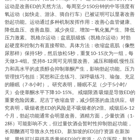
运动是改善ED的天然方法。每周至少150分钟的中等强度有
氧运动（如快走、游泳、骑自行车）已被证明可以显著改善
勃起功能。运动通过多种机制发挥作用：改善心血管健康、
降低血压、改善血脂、减少炎症、增加一氧化氮产生、降低
压力激素。 凯格尔运动：盆底肌锻炼（凯格尔运动）对勃
起硬度和控制力有直接帮助。具体方法：收缩盆底肌（像憋
尿那样）保持5秒，然后放松5秒，重复10-15次为一组，每
天做3-4组。坚持8-12周可见明显改善。 减压和睡眠 慢性压
力和高水平的皮质醇会抑制睾酮产生，影响勃起功能。压力
管理技巧包括：冥想和正念练习、深呼吸练习、瑜伽、充足
的睡眠（7-8小时）。研究表明，睡眠不足（少于5小时/
天）会使睾酮水平下降10-15%。 戒烟限酒 吸烟是导致ED的
重要危险因素。尼古丁收缩血管，减少阴茎的血流供应。研
究表明，吸烟者患ED的风险是不吸烟者的2倍。戒烟后6-12
个月，勃起功能通常会明显改善。酒精方面，少量饮酒（1-
2杯）可能影响不大，但过量饮酒会暂时性抑制勃起功能，
长期酗酒可导致永久性ED。 新加坡的ED治疗资源 在新加
坡，男性可以获得高质量的ED治疗资源： 公立医院：新加