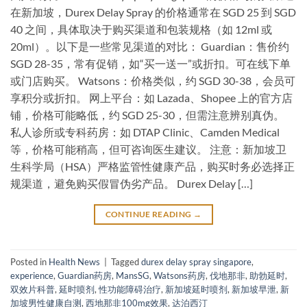
在新加坡，Durex Delay Spray 的价格通常在 SGD 25 到 SGD
40 之间，具体取决于购买渠道和包装规格（如 12ml 或
20ml）。以下是一些常见渠道的对比： Guardian：售价约
SGD 28-35，常有促销，如“买一送一”或折扣。可在线下单
或门店购买。 Watsons：价格类似，约 SGD 30-38，会员可
享积分或折扣。 网上平台：如 Lazada、Shopee 上的官方店
铺，价格可能略低，约 SGD 25-30，但需注意辨别真伪。
私人诊所或专科药房：如 DTAP Clinic、Camden Medical
等，价格可能稍高，但可咨询医生建议。 注意：新加坡卫
生科学局（HSA）严格监管性健康产品，购买时务必选择正
规渠道，避免购买假冒伪劣产品。 Durex Delay […]
CONTINUE READING
→
Posted in
Health News
|
Tagged
durex delay spray singapore
,
experience
,
Guardian药房
,
MansSG
,
Watsons药房
,
伐地那非
,
助勃延时
,
双效片科普
,
延时喷剂
,
性功能障碍治疗
,
新加坡延时喷剂
,
新加坡早泄
,
新
加坡男性健康自测
,
西地那非100mg效果
,
达泊西汀