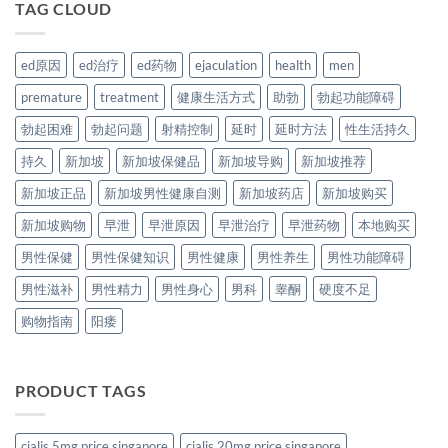
TAG CLOUD
ed原因
ed治疗
ed药物
ejaculation
health
men
premature
treatment
健康生活方式
助勃
勃起功能障碍
勃起困难
勃起问题
射精控制
延时
延时方法
性生活持久
持久
新加坡
新加坡保健品
新加坡导购
新加坡推荐
新加坡正品
新加坡男性健康自测
新加坡药店
新加坡购买
新加坡购物
早泄
早泄原因
早泄治疗
早泄药物
本地购买
男性保健
男性保健知识
男性健康
男性养生
男性功能障碍
男性滋补
男性精力
男性身心
男科
睾酮
硬度不足
购物指南
阳痿
PRODUCT TAGS
cialis 5mg price singapore
cialis 20mg price singapore