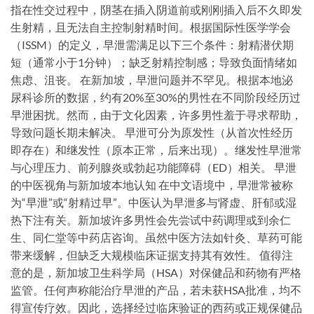
指在性交过程中，阴茎在插入阴道前或刚刚插入后不久即发
生射精，且无法自主控制射精时间。根据国际性医学学会
（ISSM）的定义，早泄需满足以下三个条件：射精潜伏期
短（通常小于1分钟）；缺乏射精控制感；导致负面情绪如
焦虑、沮丧。 在新加坡，早泄问题并不罕见。根据本地泌
尿科诊所的数据，约有20%至30%的男性在不同阶段经历过
早泄困扰。然而，由于文化因素，许多男性羞于寻求帮助，
导致问题长期未解决。 早泄可分为原发性（从首次性经历
即存在）和继发性（原本正常，后来出现）。继发性早泄常
与心理压力、前列腺炎或勃起功能障碍（ED）相关。 早泄
的中医视角与新加坡本地认知 在中文语境中，早泄常被称
为“早泄”或“射精过早”。中医认为早泄多与肾虚、肝郁或湿
热下注有关。新加坡许多男性会先尝试中药调理或到余仁
生、同仁堂等中药店咨询。虽然中医方法如针灸、草药可能
带来缓解，但缺乏大规模临床证据支持其有效性。 值得注
意的是，新加坡卫生科学局（HSA）对保健品和药物有严格
监管。任何声称能治疗早泄的产品，若未获HSA批准，均不
得宣传疗效。因此，选择经过临床验证的西药或正规保健品