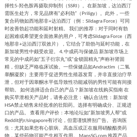
择性5-羟色胺再摄取抑制剂（SSRI）。在新加坡，达泊西汀
需医生处方，常见品牌有“必利劲”（Priligy）。此外，一些
复合药物如西地那非+达泊西汀（例：Sildagra Force）可同
时改善勃起功能和延时射精。 我们的推荐：对于同时有勃
起困难或希望更全面效果的用户，可考虑Sildagra Force（西
地那非+达泊西汀双效片），它结合了助勃与延时功能，在
新加坡男性中颇受欢迎。 4. 中成药与保健品 新加坡市场上
常见的中成药如“五子衍宗丸”或“金锁固精丸”声称补肾固
精，但缺乏严格临床试验。一些保健品如Andractim（二氢
睾酮凝胶）主要用于促进男性生殖器发育，并非直接治疗早
泄，但对于因睾酮水平低导致性功能减弱的男性可能有间接
帮助。 如何选择适合自己的产品？新加坡在线购买指南 在
购买早泄相关产品时，请务必注意： 确认合法性：新加坡
HSA禁止销售未经批准的壮阳药。选择有明确成分、正规进
口的产品。 查看用户评价：本地论坛如“新加坡男人帮”或
Reddit的r/singapore有讨论，但需谨慎辨别广告。 咨询医
生：尤其如果您有心脏病、高血压或正在服用硝酸酯类药
物，某些药物可能产生相互作用。 MansSG.com 推荐产品