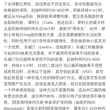
了全球数亿男性。其优势在于历史悠久、安全性数据充分、
价格相对亲民。起效时间约30-60分钟，药效持续4-6小时。
建议从50mg开始，根据效果调整剂量。需注意高脂肪饮食
会影响药效。 犀利士（Cialis，他达拉非） 犀利士的最大特
点是药效持续时间长达36小时，被称为”周末丸”。此外，犀
利士有每日5mg低剂量的方案，适合需要频繁性生活的男
性，同时也用于治疗良性前列腺增生。受饮食影响小是其另
一大优势。 乐威汀（Levitra，伐地那非） 乐威汀对糖尿病
引起的ED效果尤为显著。对于服用伟哥效果不佳的患者，
乐威汀往往能带来意想不到的改善。起效时间约25-60分
钟，持续4-5小时。 ED的二线治疗 当口服药物效果不理想
或有禁忌时，还有以下选择： 真空勃起装置（VED） 真空
勃起装置是一种非侵入性的物理治疗方法。通过真空泵在阴
茎周围产生负压，促使血液流入阴茎，然后在阴茎根部放置
一个环来维持勃起。这种方法不需要药物，适合对口服药物
有禁忌的患者。成功率约80%，但部分用户反馈使用不够自
然。 阴茎海绵体内注射 将血管扩张药物（如前列地尔
Alprostadil）直接注射到阴茎海绵体中，通常在5-15分钟内