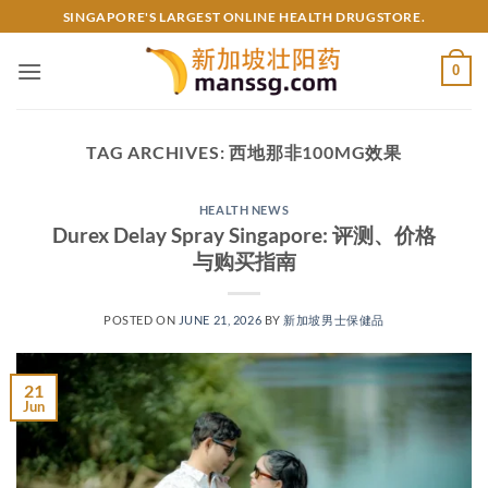
Skip
SINGAPORE'S LARGEST ONLINE HEALTH DRUGSTORE.
to
content
0
TAG ARCHIVES:
西地那非100MG效果
HEALTH NEWS
Durex Delay Spray Singapore: 评测、价格
与购买指南
POSTED ON
JUNE 21, 2026
BY
新加坡男士保健品
21
Jun