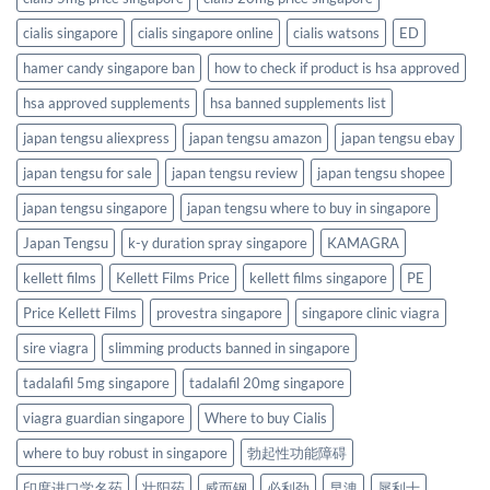
cialis singapore
cialis singapore online
cialis watsons
ED
hamer candy singapore ban
how to check if product is hsa approved
hsa approved supplements
hsa banned supplements list
japan tengsu aliexpress
japan tengsu amazon
japan tengsu ebay
japan tengsu for sale
japan tengsu review
japan tengsu shopee
japan tengsu singapore
japan tengsu where to buy in singapore
Japan Tengsu
k-y duration spray singapore
KAMAGRA
kellett films
Kellett Films Price
kellett films singapore
PE
Price Kellett Films
provestra singapore
singapore clinic viagra
sire viagra
slimming products banned in singapore
tadalafil 5mg singapore
tadalafil 20mg singapore
viagra guardian singapore
Where to buy Cialis
where to buy robust in singapore
勃起性功能障碍
印度进口学名药
壮阳药
威而钢
必利劲
早洩
犀利士