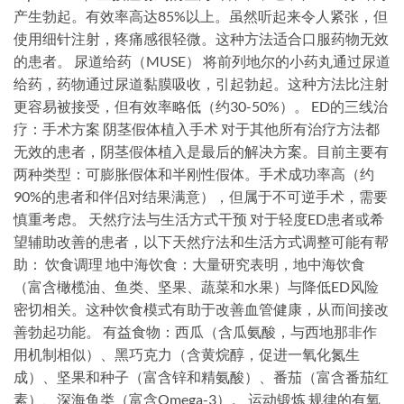
产生勃起。有效率高达85%以上。虽然听起来令人紧张，但
使用细针注射，疼痛感很轻微。这种方法适合口服药物无效
的患者。 尿道给药（MUSE） 将前列地尔的小药丸通过尿道
给药，药物通过尿道黏膜吸收，引起勃起。这种方法比注射
更容易被接受，但有效率略低（约30-50%）。 ED的三线治
疗：手术方案 阴茎假体植入手术 对于其他所有治疗方法都
无效的患者，阴茎假体植入是最后的解决方案。目前主要有
两种类型：可膨胀假体和半刚性假体。手术成功率高（约
90%的患者和伴侣对结果满意），但属于不可逆手术，需要
慎重考虑。 天然疗法与生活方式干预 对于轻度ED患者或希
望辅助改善的患者，以下天然疗法和生活方式调整可能有帮
助： 饮食调理 地中海饮食：大量研究表明，地中海饮食
（富含橄榄油、鱼类、坚果、蔬菜和水果）与降低ED风险
密切相关。这种饮食模式有助于改善血管健康，从而间接改
善勃起功能。 有益食物：西瓜（含瓜氨酸，与西地那非作
用机制相似）、黑巧克力（含黄烷醇，促进一氧化氮生
成）、坚果和种子（富含锌和精氨酸）、番茄（富含番茄红
素）、深海鱼类（富含Omega-3）。 运动锻炼 规律的有氧