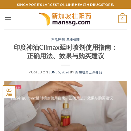
Skip
SINGAPORE'S LARGEST ONLINE HEALTH DRUGSTORE.
to
content
0
产品评测
,
早泄管理
印度神油Climax延时喷剂使用指南：
正确用法、效果与购买建议
POSTED ON
JUNE 5, 2026
BY
新加坡男士保健品
05
Jun