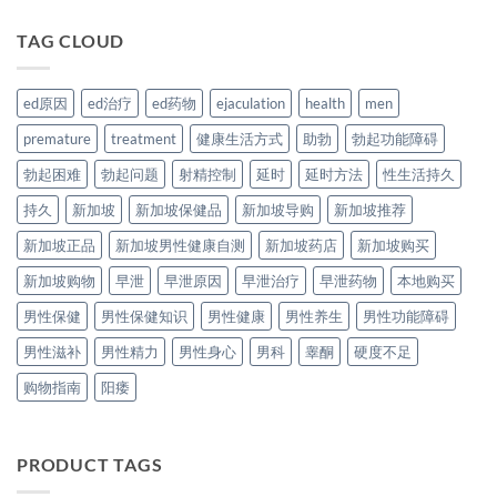
TAG CLOUD
ed原因
ed治疗
ed药物
ejaculation
health
men
premature
treatment
健康生活方式
助勃
勃起功能障碍
勃起困难
勃起问题
射精控制
延时
延时方法
性生活持久
持久
新加坡
新加坡保健品
新加坡导购
新加坡推荐
新加坡正品
新加坡男性健康自测
新加坡药店
新加坡购买
新加坡购物
早泄
早泄原因
早泄治疗
早泄药物
本地购买
男性保健
男性保健知识
男性健康
男性养生
男性功能障碍
男性滋补
男性精力
男性身心
男科
睾酮
硬度不足
购物指南
阳痿
PRODUCT TAGS