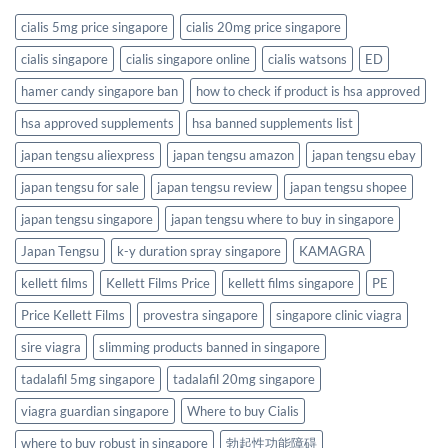
cialis 5mg price singapore
cialis 20mg price singapore
cialis singapore
cialis singapore online
cialis watsons
ED
hamer candy singapore ban
how to check if product is hsa approved
hsa approved supplements
hsa banned supplements list
japan tengsu aliexpress
japan tengsu amazon
japan tengsu ebay
japan tengsu for sale
japan tengsu review
japan tengsu shopee
japan tengsu singapore
japan tengsu where to buy in singapore
Japan Tengsu
k-y duration spray singapore
KAMAGRA
kellett films
Kellett Films Price
kellett films singapore
PE
Price Kellett Films
provestra singapore
singapore clinic viagra
sire viagra
slimming products banned in singapore
tadalafil 5mg singapore
tadalafil 20mg singapore
viagra guardian singapore
Where to buy Cialis
where to buy robust in singapore
勃起性功能障碍