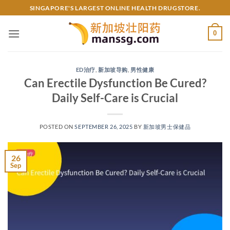
Skip
SINGAPORE'S LARGEST ONLINE HEALTH DRUGSTORE.
to
content
0
ED治疗
,
新加坡导购
,
男性健康
Can Erectile Dysfunction Be Cured?
Daily Self-Care is Crucial​
POSTED ON
SEPTEMBER 26, 2025
BY
新加坡男士保健品
26
Sep