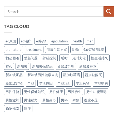
TAG CLOUD
ed原因
ed治疗
ed药物
ejaculation
health
men
premature
treatment
健康生活方式
助勃
勃起功能障碍
勃起困难
勃起问题
射精控制
延时
延时方法
性生活持久
持久
新加坡
新加坡保健品
新加坡导购
新加坡推荐
新加坡正品
新加坡男性健康自测
新加坡药店
新加坡购买
新加坡购物
早泄
早泄原因
早泄治疗
早泄药物
本地购买
男性保健
男性保健知识
男性健康
男性养生
男性功能障碍
男性滋补
男性精力
男性身心
男科
睾酮
硬度不足
购物指南
阳痿