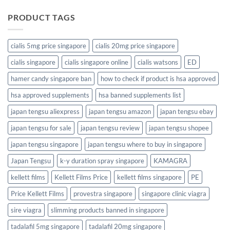
PRODUCT TAGS
cialis 5mg price singapore
cialis 20mg price singapore
cialis singapore
cialis singapore online
cialis watsons
ED
hamer candy singapore ban
how to check if product is hsa approved
hsa approved supplements
hsa banned supplements list
japan tengsu aliexpress
japan tengsu amazon
japan tengsu ebay
japan tengsu for sale
japan tengsu review
japan tengsu shopee
japan tengsu singapore
japan tengsu where to buy in singapore
Japan Tengsu
k-y duration spray singapore
KAMAGRA
kellett films
Kellett Films Price
kellett films singapore
PE
Price Kellett Films
provestra singapore
singapore clinic viagra
sire viagra
slimming products banned in singapore
tadalafil 5mg singapore
tadalafil 20mg singapore