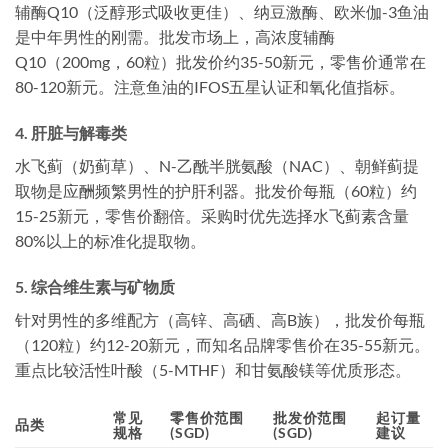
辅酶Q10（泛醇形式吸收更佳）、纳豆激酶、欧米伽-3鱼油
是中年男性的刚需。批发市场上，高浓度辅酶
Q10（200mg，60粒）批发价约35-50新元，零售价通常在
80-120新元。注意鱼油的IFOS五星认证和氧化值指标。
4. 肝脏与解毒类
水飞蓟（奶蓟草）、N-乙酰半胱氨酸（NAC）、朝鲜蓟提
取物是应酬频繁男性的护肝利器。批发价每瓶（60粒）约
15-25新元，零售价翻倍。采购时优先选择水飞蓟素含量
80%以上的标准化提取物。
5. 综合维生素与矿物质
针对男性的多维配方（高锌、高硒、高B族），批发价每瓶
（120粒）约12-20新元，而知名品牌零售价在35-55新元。
重点比较活性叶酸（5-MTHF）和甘氨酸镁等优质形态。
常见
零售价范围
批发价范围
起订量
品类
规格
(SGD)
(SGD)
建议