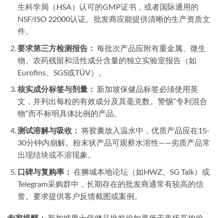
生科学局（HSA）认可的GMP证书，或者国际通用的
NSF/ISO 22000认证。批发商应能提供清晰的生产资质文
件。
要求第三方检测报告：
每批次产品应附有重金属、微生
物、农药残留和活性成分含量的独立实验室报告（如
Eurofins、SGS或TÜV）。
核实成分标签与剂量：
新加坡保健品标签必须使用英
文，并列出每粒的有效成分及其毫克数。警惕“专利混合
物”而不标明具体比例的产品。
测试溶解与吸收：
将胶囊放入温水中，优质产品应在15-
30分钟内崩解。粉末状产品可观察水溶性——劣质产品常
出现结块或不溶现象。
口碑与复购率：
在狮城本地论坛（如HWZ、SG Talk）或
Telegram采购群中，长期存在的批发商通常有较高的信
誉。要求提供客户反馈截图或案例。
专家提醒：
新加坡男士保健品批发价如果低于市场平均价