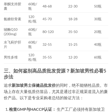
睾酮支持胶
60粒/
48-68
22-30
50瓶
囊
瓶
120
氨糖软骨素
45-70
18-28
30瓶
粒/瓶
辅酶Q10
60粒/
80-120
35-50
20瓶
(200mg)
瓶
水飞蓟护肝
60粒/
32-55
15-25
40瓶
片
瓶
120
男性多维
35-55
12-20
60瓶
粒/瓶
三、如何鉴别高品质批发货源？新加坡男性必看5
步法
追求
新加坡男士保健品批发价
的同时，绝不能牺牲品质。市
场上存在大量低质仿冒品，尤其是通过非正规渠道流入的廉
价产品。以下是专业采购者总结的验证方法：
检查GMP与HACCP认证：
生产工厂必须持有新加坡卫