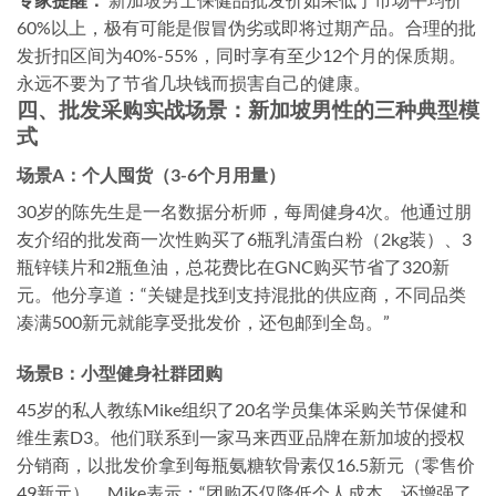
60%以上，极有可能是假冒伪劣或即将过期产品。合理的批
发折扣区间为40%-55%，同时享有至少12个月的保质期。
永远不要为了节省几块钱而损害自己的健康。
四、批发采购实战场景：新加坡男性的三种典型模
式
场景A：个人囤货（3-6个月用量）
30岁的陈先生是一名数据分析师，每周健身4次。他通过朋
友介绍的批发商一次性购买了6瓶乳清蛋白粉（2kg装）、3
瓶锌镁片和2瓶鱼油，总花费比在GNC购买节省了320新
元。他分享道：“关键是找到支持混批的供应商，不同品类
凑满500新元就能享受批发价，还包邮到全岛。”
场景B：小型健身社群团购
45岁的私人教练Mike组织了20名学员集体采购关节保健和
维生素D3。他们联系到一家马来西亚品牌在新加坡的授权
分销商，以批发价拿到每瓶氨糖软骨素仅16.5新元（零售价
49新元）。Mike表示：“团购不仅降低个人成本，还增强了