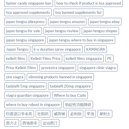
hamer candy singapore ban
how to check if product is hsa approved
hsa approved supplements
hsa banned supplements list
japan tengsu aliexpress
japan tengsu amazon
japan tengsu ebay
japan tengsu for sale
japan tengsu review
japan tengsu shopee
japan tengsu singapore
japan tengsu where to buy in singapore
Japan Tengsu
k-y duration spray singapore
KAMAGRA
kellett films
Kellett Films Price
kellett films singapore
PE
Price Kellett Films
provestra singapore
singapore clinic viagra
sire viagra
slimming products banned in singapore
tadalafil 5mg singapore
tadalafil 20mg singapore
viagra guardian singapore
Where to buy Cialis
where to buy robust in singapore
勃起性功能障碍
印度进口学名药
壮阳药
威而钢
必利劲
早洩
犀利士
西力士
西地那非
达泊西汀