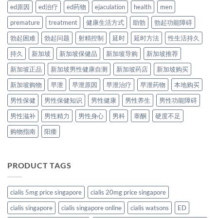
ed原因
ed治疗
ed药物
ejaculation
health
men
premature
treatment
健康生活方式
助勃
勃起功能障碍
勃起困难
勃起问题
射精控制
延时
延时方法
性生活持久
持久
新加坡
新加坡保健品
新加坡导购
新加坡推荐
新加坡正品
新加坡男性健康自测
新加坡药店
新加坡购买
新加坡购物
早泄
早泄原因
早泄治疗
早泄药物
本地购买
男性保健
男性保健知识
男性健康
男性养生
男性功能障碍
男性滋补
男性精力
男性身心
男科
睾酮
硬度不足
购物指南
阳痿
PRODUCT TAGS
cialis 5mg price singapore
cialis 20mg price singapore
cialis singapore
cialis singapore online
cialis watsons
ED