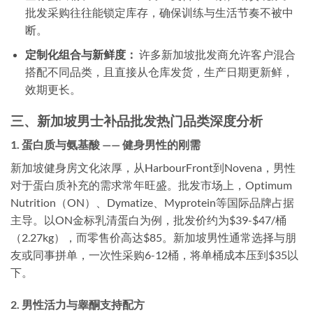
批发采购往往能锁定库存，确保训练与生活节奏不被中
断。
定制化组合与新鲜度：
许多新加坡批发商允许客户混合
搭配不同品类，且直接从仓库发货，生产日期更新鲜，
效期更长。
三、新加坡男士补品批发热门品类深度分析
1. 蛋白质与氨基酸 —— 健身男性的刚需
新加坡健身房文化浓厚，从HarbourFront到Novena，男性
对于蛋白质补充的需求常年旺盛。批发市场上，Optimum
Nutrition（ON）、Dymatize、Myprotein等国际品牌占据
主导。以ON金标乳清蛋白为例，批发价约为$39-$47/桶
（2.27kg），而零售价高达$85。新加坡男性通常选择与朋
友或同事拼单，一次性采购6-12桶，将单桶成本压到$35以
下。
2. 男性活力与睾酮支持配方