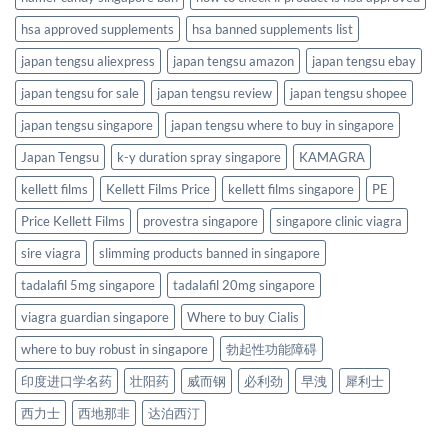
hsa approved supplements
hsa banned supplements list
japan tengsu aliexpress
japan tengsu amazon
japan tengsu ebay
japan tengsu for sale
japan tengsu review
japan tengsu shopee
japan tengsu singapore
japan tengsu where to buy in singapore
Japan Tengsu
k-y duration spray singapore
KAMAGRA
kellett films
Kellett Films Price
kellett films singapore
PE
Price Kellett Films
provestra singapore
singapore clinic viagra
sire viagra
slimming products banned in singapore
tadalafil 5mg singapore
tadalafil 20mg singapore
viagra guardian singapore
Where to buy Cialis
where to buy robust in singapore
勃起性功能障碍
印度进口学名药
壮阳药
威而钢
必利劲
早洩
犀利士
西力士
西地那非
达泊西汀