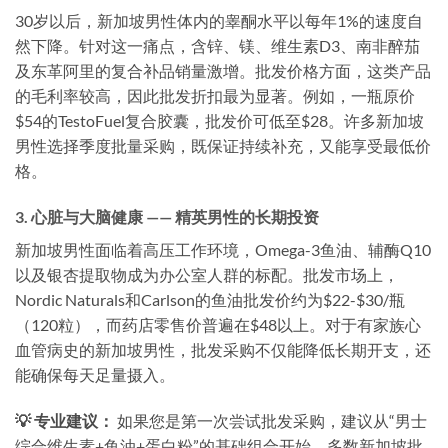
30岁以后，新加坡男性体内的睾酮水平以每年1%的速度自
然下降。针对这一痛点，含锌、镁、维生素D3、南非醉茄
及东革阿里的复合补品销量激增。批发价格方面，这类产品
的毛利率较高，因此批发折扣最为显著。例如，一瓶原价
$54的TestoFuel复合胶囊，批发价可低至$28。许多新加坡
男性选择季度批量采购，既保证持续补充，又能享受最低价
格。
3. 心脏与大脑健康 —— 精英男性的长期投资
新加坡男性面临着高压工作环境，Omega-3鱼油、辅酶Q10
以及银杏提取物成为办公室人群的标配。批发市场上，
Nordic Naturals和Carlson的鱼油批发价约为$22-$30/瓶
（120粒），而药店零售价普遍在$48以上。对于有家族心
血管病史的新加坡男性，批发采购不仅能降低长期开支，还
能确保每天足量摄入。
💡 专业建议：
如果您是第一次尝试批发采购，建议从“男士
综合维生素+鱼油+蛋白粉”的基础组合开始。多数新加坡批