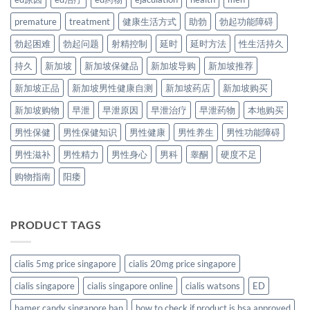
premature
treatment
健康生活方式
助勃
勃起功能障碍
勃起困难
勃起问题
射精控制
延时
延时方法
性生活持久
持久
新加坡
新加坡保健品
新加坡导购
新加坡推荐
新加坡正品
新加坡男性健康自测
新加坡药店
新加坡购买
新加坡购物
早泄
早泄原因
早泄治疗
早泄药物
本地购买
男性保健
男性保健知识
男性健康
男性养生
男性功能障碍
男性滋补
男性精力
男性身心
男科
睾酮
硬度不足
购物指南
阳痿
PRODUCT TAGS
cialis 5mg price singapore
cialis 20mg price singapore
cialis singapore
cialis singapore online
cialis watsons
ED
hamer candy singapore ban
how to check if product is hsa approved