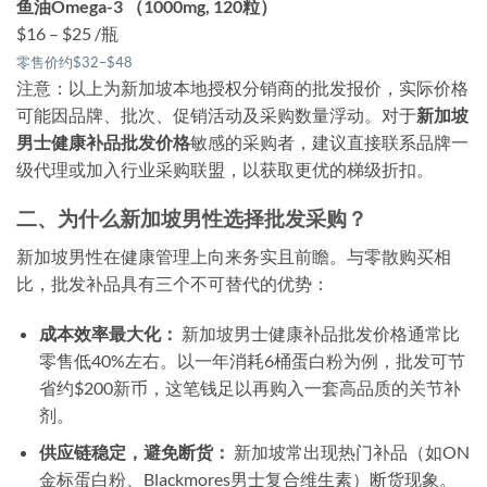
鱼油Omega-3 （1000mg, 120粒）
$16 – $25 /瓶
零售价约$32–$48
注意：以上为新加坡本地授权分销商的批发报价，实际价格
可能因品牌、批次、促销活动及采购数量浮动。对于
新加坡
男士健康补品批发价格
敏感的采购者，建议直接联系品牌一
级代理或加入行业采购联盟，以获取更优的梯级折扣。
二、为什么新加坡男性选择批发采购？
新加坡男性在健康管理上向来务实且前瞻。与零散购买相
比，批发补品具有三个不可替代的优势：
成本效率最大化：
新加坡男士健康补品批发价格通常比
零售低40%左右。以一年消耗6桶蛋白粉为例，批发可节
省约$200新币，这笔钱足以再购入一套高品质的关节补
剂。
供应链稳定，避免断货：
新加坡常出现热门补品（如ON
金标蛋白粉、Blackmores男士复合维生素）断货现象。