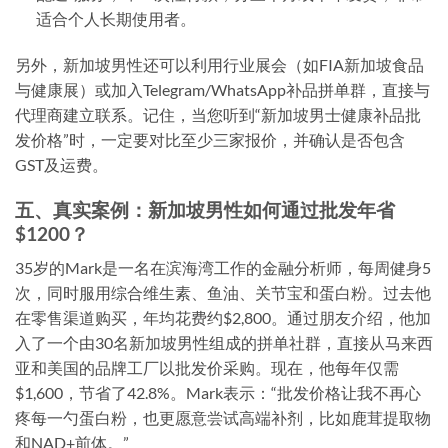
适合个人长期使用者。
另外，新加坡男性还可以利用行业展会（如FIA新加坡食品
与健康展）或加入Telegram/WhatsApp补品拼单群，直接与
代理商建立联系。记住，当您听到“新加坡男士健康补品批
发价格”时，一定要对比至少三家报价，并确认是否包含
GST及运费。
五、真实案例：新加坡男性如何通过批发年省
$1200？
35岁的Mark是一名在滨海湾工作的金融分析师，每周健身5
次，同时服用综合维生素、鱼油、关节宝和蛋白粉。过去他
在零售渠道购买，年均花费约$2,800。通过朋友介绍，他加
入了一个由30名新加坡男性组成的拼单社群，直接从马来西
亚和美国的品牌工厂以批发价采购。现在，他每年仅需
$1,600，节省了42.8%。Mark表示：“批发价格让我不再心
疼每一勺蛋白粉，也更愿意尝试高端补剂，比如鹿茸提取物
和NAD+前体。”