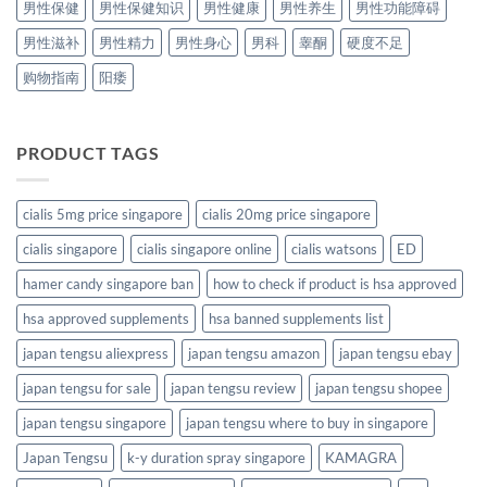
男性保健
男性保健知识
男性健康
男性养生
男性功能障碍
男性滋补
男性精力
男性身心
男科
睾酮
硬度不足
购物指南
阳痿
PRODUCT TAGS
cialis 5mg price singapore
cialis 20mg price singapore
cialis singapore
cialis singapore online
cialis watsons
ED
hamer candy singapore ban
how to check if product is hsa approved
hsa approved supplements
hsa banned supplements list
japan tengsu aliexpress
japan tengsu amazon
japan tengsu ebay
japan tengsu for sale
japan tengsu review
japan tengsu shopee
japan tengsu singapore
japan tengsu where to buy in singapore
Japan Tengsu
k-y duration spray singapore
KAMAGRA