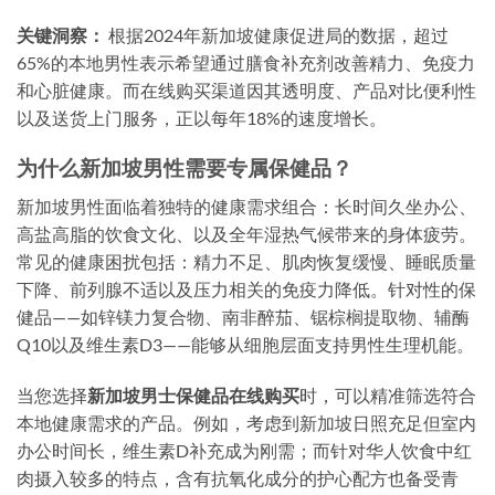
关键洞察：
根据2024年新加坡健康促进局的数据，超过
65%的本地男性表示希望通过膳食补充剂改善精力、免疫力
和心脏健康。而在线购买渠道因其透明度、产品对比便利性
以及送货上门服务，正以每年18%的速度增长。
为什么新加坡男性需要专属保健品？
新加坡男性面临着独特的健康需求组合：长时间久坐办公、
高盐高脂的饮食文化、以及全年湿热气候带来的身体疲劳。
常见的健康困扰包括：精力不足、肌肉恢复缓慢、睡眠质量
下降、前列腺不适以及压力相关的免疫力降低。针对性的保
健品——如锌镁力复合物、南非醉茄、锯棕榈提取物、辅酶
Q10以及维生素D3——能够从细胞层面支持男性生理机能。
当您选择
新加坡男士保健品在线购买
时，可以精准筛选符合
本地健康需求的产品。例如，考虑到新加坡日照充足但室内
办公时间长，维生素D补充成为刚需；而针对华人饮食中红
肉摄入较多的特点，含有抗氧化成分的护心配方也备受青