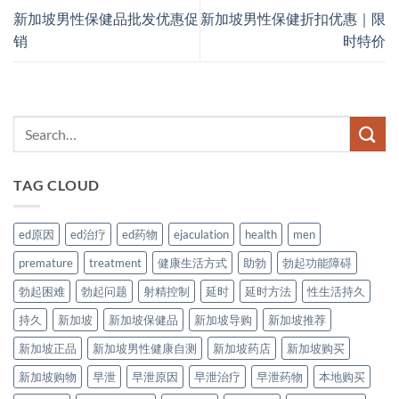
新加坡男性保健品批发优惠促
新加坡男性保健折扣优惠｜限
销
时特价
TAG CLOUD
ed原因
ed治疗
ed药物
ejaculation
health
men
premature
treatment
健康生活方式
助勃
勃起功能障碍
勃起困难
勃起问题
射精控制
延时
延时方法
性生活持久
持久
新加坡
新加坡保健品
新加坡导购
新加坡推荐
新加坡正品
新加坡男性健康自测
新加坡药店
新加坡购买
新加坡购物
早泄
早泄原因
早泄治疗
早泄药物
本地购买