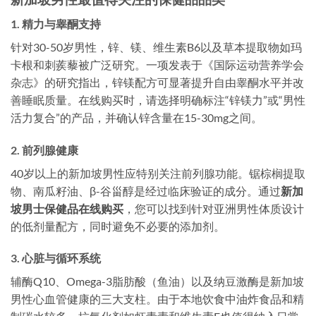
1. 精力与睾酮支持
针对30-50岁男性，锌、镁、维生素B6以及草本提取物如玛
卡根和刺蒺藜被广泛研究。一项发表于《国际运动营养学会
杂志》的研究指出，锌镁配方可显著提升自由睾酮水平并改
善睡眠质量。在线购买时，请选择明确标注“锌镁力”或“男性
活力复合”的产品，并确认锌含量在15-30mg之间。
2. 前列腺健康
40岁以上的新加坡男性应特别关注前列腺功能。锯棕榈提取
物、南瓜籽油、β-谷甾醇是经过临床验证的成分。通过
新加
坡男士保健品在线购买
，您可以找到针对亚洲男性体质设计
的低剂量配方，同时避免不必要的添加剂。
3. 心脏与循环系统
辅酶Q10、Omega-3脂肪酸（鱼油）以及纳豆激酶是新加坡
男性心血管健康的三大支柱。由于本地饮食中油炸食品和精