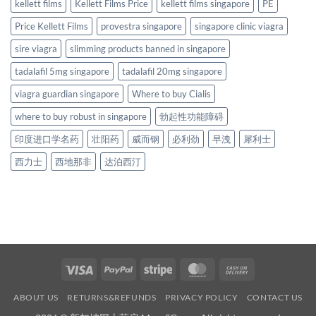
kellett films
Kellett Films Price
kellett films singapore
PE
Price Kellett Films
provestra singapore
singapore clinic viagra
sire viagra
slimming products banned in singapore
tadalafil 5mg singapore
tadalafil 20mg singapore
viagra guardian singapore
Where to buy Cialis
where to buy robust in singapore
勃起性功能障碍
印度进口学名药
壮阳药
威而钢
必利劲
早洩
犀利士
西力士
西地那非
达泊西汀
Visa
PayPal
Stripe
MasterCard
Cash
On
ABOUT US
RETURNS&REFUNDS
PRIVACY POLICY
CONTACT US
Delivery