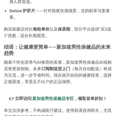
身人群首选。
Swisse 护肝片
—— 针对熬夜饮酒场景，含奶蓟草与姜黄
素。
购买前建议对比
每粒单价
以及
保质期
，部分平台提供“买3送
1”优惠，适合长期囤货。
结语：让健康更简单——新加坡男性保健品的未来
趋势
随着个性化营养与AI推荐的发展，新加坡男性保健品在线购
买将更加智能。未来
订阅制送货上门
（每月自动配送）将成
为主流，进一步节省时间。现在就开始你的健康投资，选择
正规渠道，享受足不出户的正品保障。
👉 立即访问
新加坡男性保健品专区
，领取首单折扣！
本文仅供参考，不构成医疗建议。使用前请咨询医生，尤其