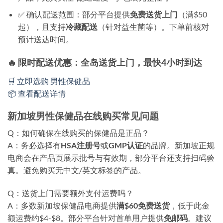
✅ 确认配送范围
：部分平台提供
免费送货上门
（满$50
起），且支持
冷藏配送
（针对益生菌等）。下单前核对
预计送达时间。
🔥 限时配送优惠：全岛送货上门，最快4小时到达
🛒 立即选购 男性保健品
📦 查看配送详情
新加坡男性保健品在线购买常见问题
Q：如何确保在线购买的保健品是正品？
A：务必选择有
HSA注册号
或
GMP认证
的品牌。新加坡正规
电商会在产品页展示批号与有效期，部分平台还支持扫码验
真。避免购买无中文/英文标签的产品。
Q：送货上门需要额外支付运费吗？
A：多数新加坡保健品电商提供
满$60免费送货
，低于此金
额运费约$4-$8。部分平台针对首单用户提供
免邮码
。建议