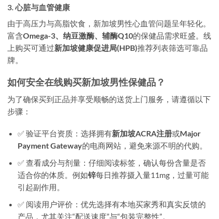
3. 心脏与血管健康
由于高压力与高脂饮食，新加坡男性心血管问题呈年轻化。
富含
Omega-3、纳豆激酶、辅酶Q10
的保健品需求旺盛。线
上购买可通过
新加坡健康促进局(HPB)
推荐列表筛选可靠品
牌。
如何安全在线购买新加坡男性保健品？
为了确保买到正品并享受顺畅的送货上门服务，请遵循以下
步骤：
✅ 验证平台资质
：选择拥有
新加坡ACRA注册
或
Major
Payment Gateway
的电商网站，避免来源不明的代购。
✅ 查看成分与剂量
：仔细阅读标签，确认每份含量是否
适合你的体质。例如
锌
每日推荐摄入量11mg，过量可能
引起副作用。
✅ 阅读用户评价
：优先选择有本地买家秀和真实反馈的
产品，尤其关注“配送速度”与“包装完整性”。