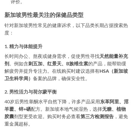
评价。
新加坡男性最关注的保健品类型
针对新加坡男性常见的健康诉求，以下品类长期占据搜索热
度：
1. 精力与体能提升
长时间办公、熬夜或健身需求，促使男性寻找
天然能量补充
剂
。例如含
刺五加、红景天、B族维生素
的产品，能帮助缓
解疲劳并提升专注力。在线购买时建议选择有
HSA（新加坡
卫生科学局）
备案的品牌，确保安全性。
2. 男性活力与荷尔蒙平衡
40岁后男性睾酮水平自然下降，许多产品采用
东革阿里、淫
羊藿、锌+硒
配方。新加坡本地气候湿热，选择
无糖、植物
胶囊
剂型更受欢迎。购买时务必查看
第三方检测报告
，避免
重金属超标。