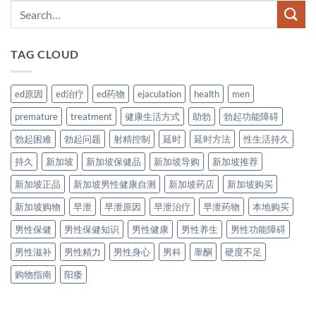
TAG CLOUD
ed原因
ed治疗
ed药物
ejaculation
health
men
premature
treatment
健康生活方式
助勃
勃起功能障碍
勃起困难
勃起问题
射精控制
延时
延时方法
性生活持久
持久
新加坡
新加坡保健品
新加坡导购
新加坡推荐
新加坡正品
新加坡男性健康自测
新加坡药店
新加坡购买
新加坡购物
早泄
早泄原因
早泄治疗
早泄药物
本地购买
男性保健
男性保健知识
男性健康
男性养生
男性功能障碍
男性滋补
男性精力
男性身心
男科
睾酮
硬度不足
购物指南
阳痿