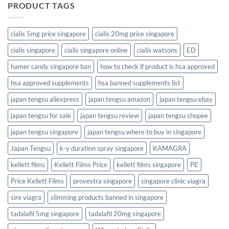
PRODUCT TAGS
cialis 5mg price singapore
cialis 20mg price singapore
cialis singapore
cialis singapore online
cialis watsons
ED
hamer candy singapore ban
how to check if product is hsa approved
hsa approved supplements
hsa banned supplements list
japan tengsu aliexpress
japan tengsu amazon
japan tengsu ebay
japan tengsu for sale
japan tengsu review
japan tengsu shopee
japan tengsu singapore
japan tengsu where to buy in singapore
Japan Tengsu
k-y duration spray singapore
KAMAGRA
kellett films
Kellett Films Price
kellett films singapore
PE
Price Kellett Films
provestra singapore
singapore clinic viagra
sire viagra
slimming products banned in singapore
tadalafil 5mg singapore
tadalafil 20mg singapore