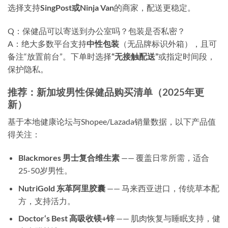
选择支持
SingPost或Ninja Van
的商家，配送更稳定。
Q：保健品可以寄送到办公室吗？包装是否私密？
A：绝大多数平台支持
中性包装
（无品牌标识外箱），且可
备注“放置前台”。下单时选择
“无接触配送”
或指定时间段，
保护隐私。
推荐：新加坡男性保健品购买清单（2025年更
新）
基于本地健康论坛与Shopee/Lazada销量数据，以下产品值
得关注：
Blackmores 男士复合维生素
—— 覆盖日常所需，适合
25-50岁男性。
NutriGold 东革阿里胶囊
—— 马来西亚进口，传统草本配
方，支持活力。
Doctor‘s Best 高吸收镁+锌
—— 肌肉恢复与睡眠支持，健