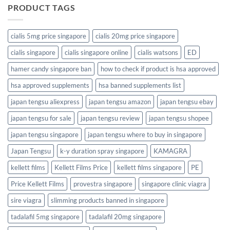
PRODUCT TAGS
cialis 5mg price singapore
cialis 20mg price singapore
cialis singapore
cialis singapore online
cialis watsons
ED
hamer candy singapore ban
how to check if product is hsa approved
hsa approved supplements
hsa banned supplements list
japan tengsu aliexpress
japan tengsu amazon
japan tengsu ebay
japan tengsu for sale
japan tengsu review
japan tengsu shopee
japan tengsu singapore
japan tengsu where to buy in singapore
Japan Tengsu
k-y duration spray singapore
KAMAGRA
kellett films
Kellett Films Price
kellett films singapore
PE
Price Kellett Films
provestra singapore
singapore clinic viagra
sire viagra
slimming products banned in singapore
tadalafil 5mg singapore
tadalafil 20mg singapore