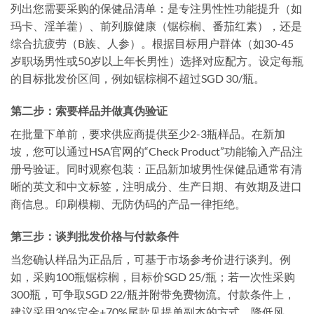
列出您需要采购的保健品清单：是专注男性性功能提升（如
玛卡、淫羊藿）、前列腺健康（锯棕榈、番茄红素），还是
综合抗疲劳（B族、人参）。根据目标用户群体（如30-45
岁职场男性或50岁以上年长男性）选择对应配方。设定每瓶
的目标批发价区间，例如锯棕榈不超过SGD 30/瓶。
第二步：索要样品并做真伪验证
在批量下单前，要求供应商提供至少2-3瓶样品。在新加
坡，您可以通过HSA官网的“Check Product”功能输入产品注
册号验证。同时观察包装：正品新加坡男性保健品通常有清
晰的英文和中文标签，注明成分、生产日期、有效期及进口
商信息。印刷模糊、无防伪码的产品一律拒绝。
第三步：谈判批发价格与付款条件
当您确认样品为正品后，可基于市场参考价进行谈判。例
如，采购100瓶锯棕榈，目标价SGD 25/瓶；若一次性采购
300瓶，可争取SGD 22/瓶并附带免费物流。付款条件上，
建议采用30%定金+70%尾款见提单副本的方式，降低风