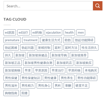
TAG CLOUD
ed原因
ed治疗
ed药物
ejaculation
health
men
premature
treatment
健康生活方式
助勃
勃起功能障碍
勃起困难
勃起问题
射精控制
延时
延时方法
性生活持久
持久
新加坡
新加坡保健品
新加坡导购
新加坡推荐
新加坡正品
新加坡男性健康自测
新加坡药店
新加坡购买
新加坡购物
早泄
早泄原因
早泄治疗
早泄药物
本地购买
男性保健
男性保健知识
男性健康
男性养生
男性功能障碍
男性滋补
男性精力
男性身心
男科
睾酮
硬度不足
购物指南
阳痿