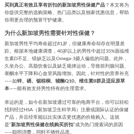
买到真正有效且享有折扣的新加坡男性保健产品
？本文将为
你提供完整的选购策略、热门品类以及独家优惠信息，帮助
你用更合理的预算守护健康。
为什么新加坡男性需要针对性保健？
新加坡男性平均寿命超过81岁，但健康寿命却存在明显差
距。根据本地健康调查，40岁以上的男性中超过35%面临维
生素D不足、镁缺乏以及Omega-3摄入偏低的问题。此外，
久坐办公、高脂饮食以及缺乏规律运动，导致前列腺问题、
睾酮水平下降和心血管风险增加。因此，针对性的营养补充
——如
锌、硒、锯棕榈、辅酶Q10、维生素B群及适应原草
本
——能有效支持男性特有的生理需求。
幸运的是，如今在新加坡通过可靠的电商平台，你可以轻松
找到经过HSA（新加坡卫生科学局）注册或国际认证的保健
产品，并且经常能以比实体店更优惠的价格购入。这就
是“
新加坡男性保健在线购买折扣
”成为热门搜索词的原因
——聪明消费，同时不牺牲品质。