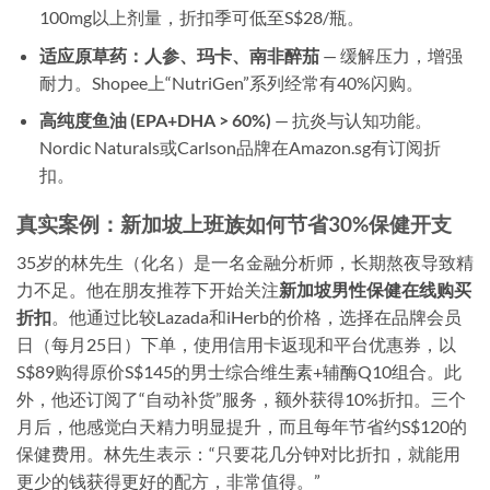
100mg以上剂量，折扣季可低至S$28/瓶。
适应原草药：人参、玛卡、南非醉茄
— 缓解压力，增强
耐力。Shopee上“NutriGen”系列经常有40%闪购。
高纯度鱼油 (EPA+DHA > 60%)
— 抗炎与认知功能。
Nordic Naturals或Carlson品牌在Amazon.sg有订阅折
扣。
真实案例：新加坡上班族如何节省30%保健开支
35岁的林先生（化名）是一名金融分析师，长期熬夜导致精
力不足。他在朋友推荐下开始关注
新加坡男性保健在线购买
折扣
。他通过比较Lazada和iHerb的价格，选择在品牌会员
日（每月25日）下单，使用信用卡返现和平台优惠券，以
S$89购得原价S$145的男士综合维生素+辅酶Q10组合。此
外，他还订阅了“自动补货”服务，额外获得10%折扣。三个
月后，他感觉白天精力明显提升，而且每年节省约S$120的
保健费用。林先生表示：“只要花几分钟对比折扣，就能用
更少的钱获得更好的配方，非常值得。”