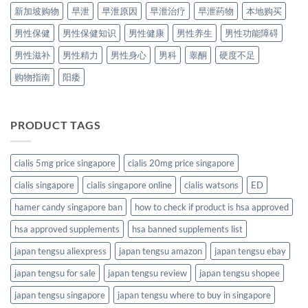
新加坡购物
早泄
早泄原因
早泄治疗
早泄药物
本地购买
男性保健
男性保健知识
男性健康
男性养生
男性功能障碍
男性滋补
男性精力
男性身心
男科
睾酮
硬度不足
购物指南
阳痿
PRODUCT TAGS
cialis 5mg price singapore
cialis 20mg price singapore
cialis singapore
cialis singapore online
cialis watsons
ED
hamer candy singapore ban
how to check if product is hsa approved
hsa approved supplements
hsa banned supplements list
japan tengsu aliexpress
japan tengsu amazon
japan tengsu ebay
japan tengsu for sale
japan tengsu review
japan tengsu shopee
japan tengsu singapore
japan tengsu where to buy in singapore