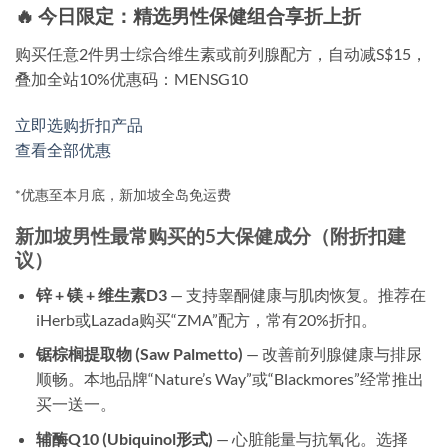
🔥 今日限定：精选男性保健组合享折上折
购买任意2件男士综合维生素或前列腺配方，自动减S$15，
叠加全站10%优惠码：
MENSG10
立即选购折扣产品
查看全部优惠
*优惠至本月底，新加坡全岛免运费
新加坡男性最常购买的5大保健成分（附折扣建
议）
锌 + 镁 + 维生素D3
— 支持睾酮健康与肌肉恢复。推荐在
iHerb或Lazada购买“ZMA”配方，常有20%折扣。
锯棕榈提取物 (Saw Palmetto)
— 改善前列腺健康与排尿
顺畅。本地品牌“Nature’s Way”或“Blackmores”经常推出
买一送一。
辅酶Q10 (Ubiquinol形式)
— 心脏能量与抗氧化。选择