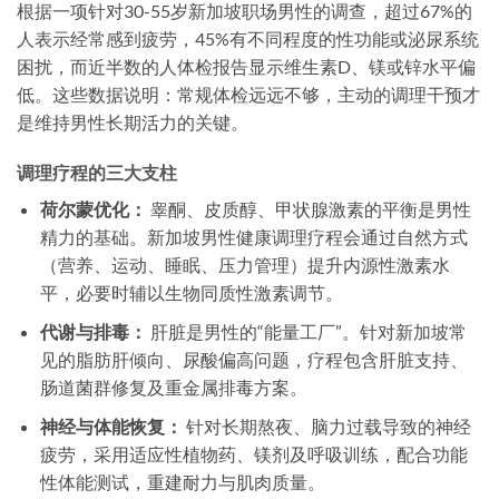
根据一项针对30-55岁新加坡职场男性的调查，超过67%的
人表示经常感到疲劳，45%有不同程度的性功能或泌尿系统
困扰，而近半数的人体检报告显示维生素D、镁或锌水平偏
低。这些数据说明：常规体检远远不够，主动的调理干预才
是维持男性长期活力的关键。
调理疗程的三大支柱
荷尔蒙优化：
睾酮、皮质醇、甲状腺激素的平衡是男性
精力的基础。新加坡男性健康调理疗程会通过自然方式
（营养、运动、睡眠、压力管理）提升内源性激素水
平，必要时辅以生物同质性激素调节。
代谢与排毒：
肝脏是男性的“能量工厂”。针对新加坡常
见的脂肪肝倾向、尿酸偏高问题，疗程包含肝脏支持、
肠道菌群修复及重金属排毒方案。
神经与体能恢复：
针对长期熬夜、脑力过载导致的神经
疲劳，采用适应性植物药、镁剂及呼吸训练，配合功能
性体能测试，重建耐力与肌肉质量。