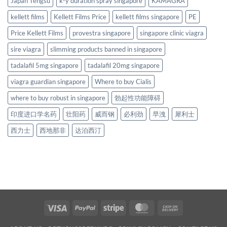
Japan Tengsu
k-y duration spray singapore
KAMAGRA
kellett films
Kellett Films Price
kellett films singapore
PE
Price Kellett Films
provestra singapore
singapore clinic viagra
sire viagra
slimming products banned in singapore
tadalafil 5mg singapore
tadalafil 20mg singapore
viagra guardian singapore
Where to buy Cialis
where to buy robust in singapore
勃起性功能障碍
印度进口学名药
壮阳药
威而钢
必利劲
早洩
犀利士
西力士
西地那非
达泊西汀
Visa
PayPal
Stripe
MasterCard
Cash
On