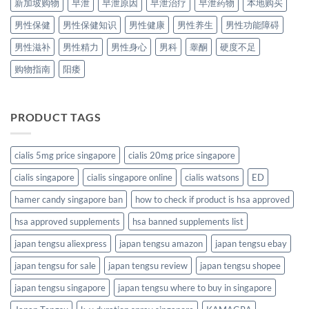
新加坡购物
早泄
早泄原因
早泄治疗
早泄药物
本地购买
男性保健
男性保健知识
男性健康
男性养生
男性功能障碍
男性滋补
男性精力
男性身心
男科
睾酮
硬度不足
购物指南
阳痿
PRODUCT TAGS
cialis 5mg price singapore
cialis 20mg price singapore
cialis singapore
cialis singapore online
cialis watsons
ED
hamer candy singapore ban
how to check if product is hsa approved
hsa approved supplements
hsa banned supplements list
japan tengsu aliexpress
japan tengsu amazon
japan tengsu ebay
japan tengsu for sale
japan tengsu review
japan tengsu shopee
japan tengsu singapore
japan tengsu where to buy in singapore