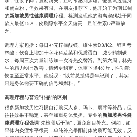
加，性欲下降，晨勃消失，且时常感到焦虑。他尝试过健身
和蛋白粉，但效果有限。在朋友推荐下，他开始了为期10周
的
新加坡男性健康调理疗程
。检测发现他的游离睾酮处于同
龄人最低15%，皮质醇水平全天偏高，且维生素D严重缺
乏。
调理方案包括：每日补充柠檬酸镁、维生素D3/K2、锌匹考
林酸；饮食上增加十字花科蔬菜和优质蛋白，减少精制碳
水；每周三次力量训练加一次冷热交替浴。到第六周，林先
生的精力明显改善，情绪更稳定，体重下降4公斤，性功能
恢复至正常水平。他感叹：“以前总觉得是年纪到了，其实
只是身体需要正确的信号和燃料。”
调理疗程与普通“补品”的区别
很多新加坡男性习惯自行购买人参、玛卡、鹿茸等补品，但
往往效果不稳定，甚至加重身体负担。专业的
新加坡男性健
康调理疗程
强调“先检测后干预”，避免盲目补充。例如，如
果体内炎症水平很高，单纯补充睾酮前体物质可能无效，反