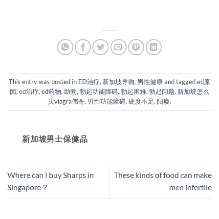
This entry was posted in
ED治疗
,
新加坡导购
,
男性健康
and tagged
ed原
因
,
ed治疗
,
ed药物
,
助勃
,
勃起功能障碍
,
勃起困难
,
勃起问题
,
新加坡怎么
买viagra伟哥
,
男性功能障碍
,
硬度不足
,
阳痿
.
新加坡男士保健品
Where can I buy Sharps in
These kinds of food can make
Singapore？
men infertile