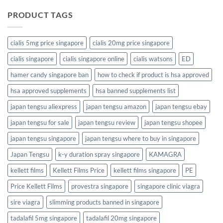
PRODUCT TAGS
cialis 5mg price singapore
cialis 20mg price singapore
cialis singapore
cialis singapore online
cialis watsons
ED
hamer candy singapore ban
how to check if product is hsa approved
hsa approved supplements
hsa banned supplements list
japan tengsu aliexpress
japan tengsu amazon
japan tengsu ebay
japan tengsu for sale
japan tengsu review
japan tengsu shopee
japan tengsu singapore
japan tengsu where to buy in singapore
Japan Tengsu
k-y duration spray singapore
KAMAGRA
kellett films
Kellett Films Price
kellett films singapore
PE
Price Kellett Films
provestra singapore
singapore clinic viagra
sire viagra
slimming products banned in singapore
tadalafil 5mg singapore
tadalafil 20mg singapore