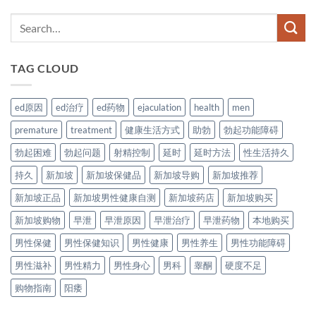
TAG CLOUD
ed原因
ed治疗
ed药物
ejaculation
health
men
premature
treatment
健康生活方式
助勃
勃起功能障碍
勃起困难
勃起问题
射精控制
延时
延时方法
性生活持久
持久
新加坡
新加坡保健品
新加坡导购
新加坡推荐
新加坡正品
新加坡男性健康自测
新加坡药店
新加坡购买
新加坡购物
早泄
早泄原因
早泄治疗
早泄药物
本地购买
男性保健
男性保健知识
男性健康
男性养生
男性功能障碍
男性滋补
男性精力
男性身心
男科
睾酮
硬度不足
购物指南
阳痿