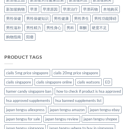
新加坡购物
早泄
早泄原因
早泄治疗
早泄药物
本地购买
男性保健
男性保健知识
男性健康
男性养生
男性功能障碍
男性滋补
男性精力
男性身心
男科
睾酮
硬度不足
购物指南
阳痿
PRODUCT TAGS
cialis 5mg price singapore
cialis 20mg price singapore
cialis singapore
cialis singapore online
cialis watsons
ED
hamer candy singapore ban
how to check if product is hsa approved
hsa approved supplements
hsa banned supplements list
japan tengsu aliexpress
japan tengsu amazon
japan tengsu ebay
japan tengsu for sale
japan tengsu review
japan tengsu shopee
japan tengsu singapore
japan tengsu where to buy in singapore