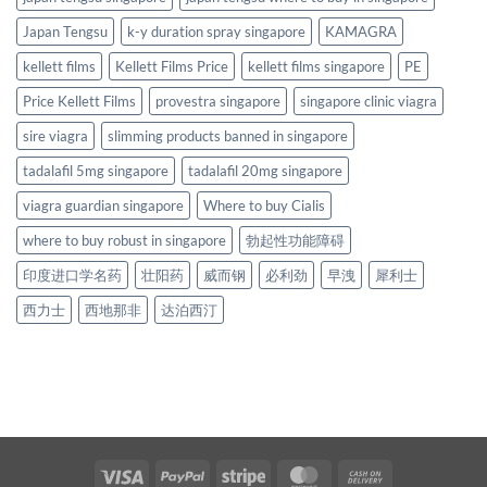
Japan Tengsu
k-y duration spray singapore
KAMAGRA
kellett films
Kellett Films Price
kellett films singapore
PE
Price Kellett Films
provestra singapore
singapore clinic viagra
sire viagra
slimming products banned in singapore
tadalafil 5mg singapore
tadalafil 20mg singapore
viagra guardian singapore
Where to buy Cialis
where to buy robust in singapore
勃起性功能障碍
印度进口学名药
壮阳药
威而钢
必利劲
早洩
犀利士
西力士
西地那非
达泊西汀
Visa
PayPal
Stripe
MasterCard
Cash