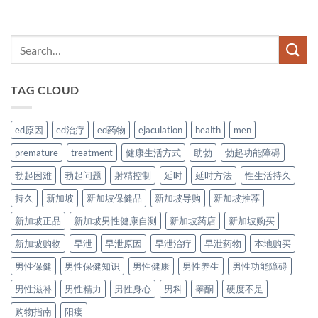
TAG CLOUD
ed原因
ed治疗
ed药物
ejaculation
health
men
premature
treatment
健康生活方式
助勃
勃起功能障碍
勃起困难
勃起问题
射精控制
延时
延时方法
性生活持久
持久
新加坡
新加坡保健品
新加坡导购
新加坡推荐
新加坡正品
新加坡男性健康自测
新加坡药店
新加坡购买
新加坡购物
早泄
早泄原因
早泄治疗
早泄药物
本地购买
男性保健
男性保健知识
男性健康
男性养生
男性功能障碍
男性滋补
男性精力
男性身心
男科
睾酮
硬度不足
购物指南
阳痿