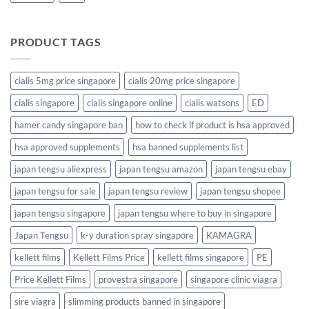
PRODUCT TAGS
cialis 5mg price singapore
cialis 20mg price singapore
cialis singapore
cialis singapore online
cialis watsons
ED
hamer candy singapore ban
how to check if product is hsa approved
hsa approved supplements
hsa banned supplements list
japan tengsu aliexpress
japan tengsu amazon
japan tengsu ebay
japan tengsu for sale
japan tengsu review
japan tengsu shopee
japan tengsu singapore
japan tengsu where to buy in singapore
Japan Tengsu
k-y duration spray singapore
KAMAGRA
kellett films
Kellett Films Price
kellett films singapore
PE
Price Kellett Films
provestra singapore
singapore clinic viagra
sire viagra
slimming products banned in singapore