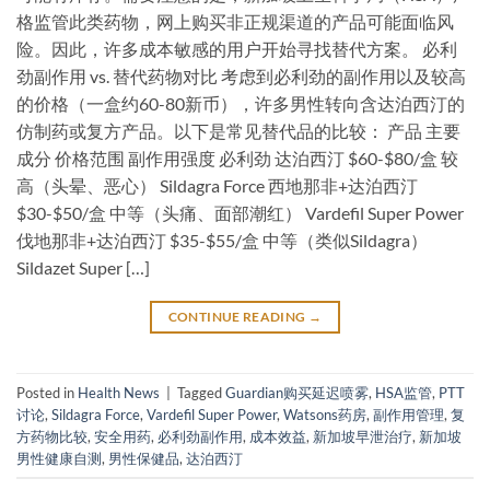
格监管此类药物，网上购买非正规渠道的产品可能面临风
险。因此，许多成本敏感的用户开始寻找替代方案。 必利
劲副作用 vs. 替代药物对比 考虑到必利劲的副作用以及较高
的价格（一盒约60-80新币），许多男性转向含达泊西汀的
仿制药或复方产品。以下是常见替代品的比较： 产品 主要
成分 价格范围 副作用强度 必利劲 达泊西汀 $60-$80/盒 较
高（头晕、恶心） Sildagra Force 西地那非+达泊西汀
$30-$50/盒 中等（头痛、面部潮红） Vardefil Super Power
伐地那非+达泊西汀 $35-$55/盒 中等（类似Sildagra）
Sildazet Super […]
CONTINUE READING
→
Posted in
Health News
|
Tagged
Guardian购买延迟喷雾
,
HSA监管
,
PTT
讨论
,
Sildagra Force
,
Vardefil Super Power
,
Watsons药房
,
副作用管理
,
复
方药物比较
,
安全用药
,
必利劲副作用
,
成本效益
,
新加坡早泄治疗
,
新加坡
男性健康自测
,
男性保健品
,
达泊西汀