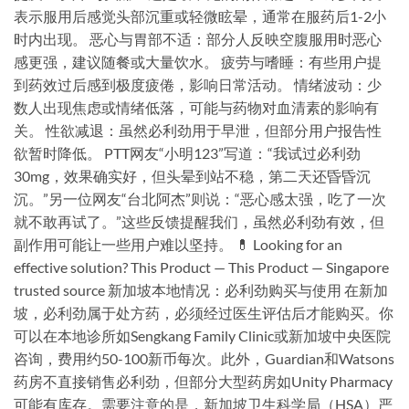
表示服用后感觉头部沉重或轻微眩晕，通常在服药后1-2小
时内出现。 恶心与胃部不适：部分人反映空腹服用时恶心
感更强，建议随餐或大量饮水。 疲劳与嗜睡：有些用户提
到药效过后感到极度疲倦，影响日常活动。 情绪波动：少
数人出现焦虑或情绪低落，可能与药物对血清素的影响有
关。 性欲减退：虽然必利劲用于早泄，但部分用户报告性
欲暂时降低。 PTT网友“小明123”写道：“我试过必利劲
30mg，效果确实好，但头晕到站不稳，第二天还昏昏沉
沉。”另一位网友“台北阿杰”则说：“恶心感太强，吃了一次
就不敢再试了。”这些反馈提醒我们，虽然必利劲有效，但
副作用可能让一些用户难以坚持。 💊 Looking for an
effective solution? This Product — This Product — Singapore
trusted source 新加坡本地情况：必利劲购买与使用 在新加
坡，必利劲属于处方药，必须经过医生评估后才能购买。你
可以在本地诊所如Sengkang Family Clinic或新加坡中央医院
咨询，费用约50-100新币每次。此外，Guardian和Watsons
药房不直接销售必利劲，但部分大型药房如Unity Pharmacy
可能有库存。需要注意的是，新加坡卫生科学局（HSA）严