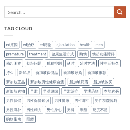
TAG CLOUD
ed原因
ed治疗
ed药物
ejaculation
health
men
premature
treatment
健康生活方式
助勃
勃起功能障碍
勃起困难
勃起问题
射精控制
延时
延时方法
性生活持久
持久
新加坡
新加坡保健品
新加坡导购
新加坡推荐
新加坡正品
新加坡男性健康自测
新加坡药店
新加坡购买
新加坡购物
早泄
早泄原因
早泄治疗
早泄药物
本地购买
男性保健
男性保健知识
男性健康
男性养生
男性功能障碍
男性滋补
男性精力
男性身心
男科
睾酮
硬度不足
购物指南
阳痿