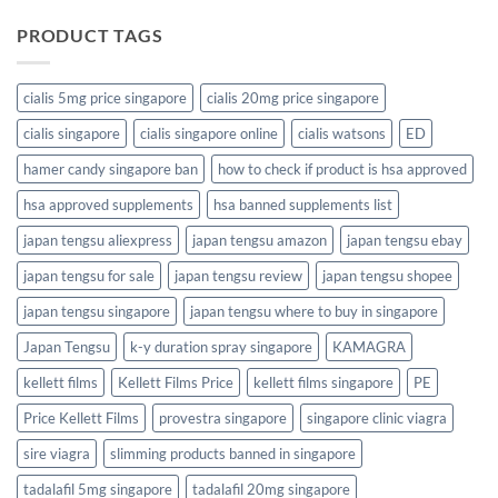
PRODUCT TAGS
cialis 5mg price singapore
cialis 20mg price singapore
cialis singapore
cialis singapore online
cialis watsons
ED
hamer candy singapore ban
how to check if product is hsa approved
hsa approved supplements
hsa banned supplements list
japan tengsu aliexpress
japan tengsu amazon
japan tengsu ebay
japan tengsu for sale
japan tengsu review
japan tengsu shopee
japan tengsu singapore
japan tengsu where to buy in singapore
Japan Tengsu
k-y duration spray singapore
KAMAGRA
kellett films
Kellett Films Price
kellett films singapore
PE
Price Kellett Films
provestra singapore
singapore clinic viagra
sire viagra
slimming products banned in singapore
tadalafil 5mg singapore
tadalafil 20mg singapore