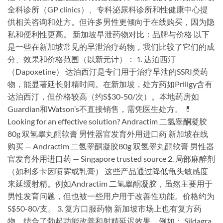
全科诊所（GP clinics）、专科泌尿科诊所和性健康中心提
供相关咨询和处方。但许多男性更倾向于在线购买，因为隐
私和便利性更高。 新加坡早泄药物对比：品牌与价格 以下
是一些在新加坡常见的早泄治疗药物，我们比较了它们的成
分、效果和价格范围（以新元计）： 1. 达泊西汀
（Dapoxetine） 达泊西汀是专门用于治疗早泄的SSRI类药
物，能显著延长射精时间。在新加坡，处方药如Priligy含有
达泊西汀，但价格较高（约S$30-50/次）。本地药房如
Guardian和Watson’s不直接销售，需凭医生处方。 💊
Looking for an effective solution? Andractim 二氢睾酮凝胶
80g 双氢睾丸酮软膏 男性器官发育外用进口药 新加坡在线
购买 — Andractim 二氢睾酮凝胶80g 双氢睾丸酮软膏 男性器
官发育外用进口药 — Singapore trusted source 2. 局部麻醉剂
（如利多卡因喷雾或乳膏） 这些产品通过降低龟头敏感度
来延缓射精。例如Andractim 二氢睾酮凝胶，虽然主要用于
男性发育问题，但也被一些用户用于改善性功能。价格约为
S$50-80/支。 3. 复方口服药物 新加坡市场上也有复方药
物，结合了勃起功能改善和射精延迟效果。例如： Sildagra