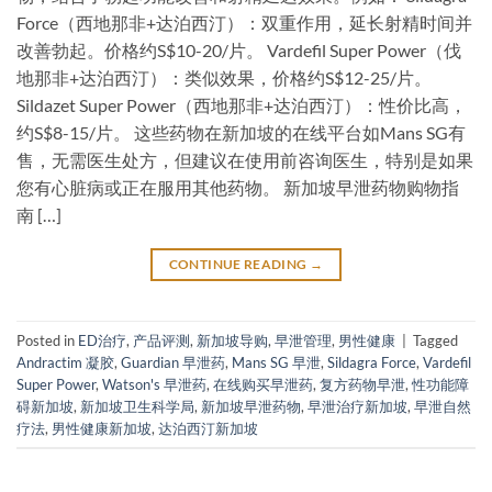
Force（西地那非+达泊西汀）：双重作用，延长射精时间并
改善勃起。价格约S$10-20/片。 Vardefil Super Power（伐
地那非+达泊西汀）：类似效果，价格约S$12-25/片。
Sildazet Super Power（西地那非+达泊西汀）：性价比高，
约S$8-15/片。 这些药物在新加坡的在线平台如Mans SG有
售，无需医生处方，但建议在使用前咨询医生，特别是如果
您有心脏病或正在服用其他药物。 新加坡早泄药物购物指
南 […]
CONTINUE READING
→
Posted in
ED治疗
,
产品评测
,
新加坡导购
,
早泄管理
,
男性健康
|
Tagged
Andractim 凝胶
,
Guardian 早泄药
,
Mans SG 早泄
,
Sildagra Force
,
Vardefil
Super Power
,
Watson's 早泄药
,
在线购买早泄药
,
复方药物早泄
,
性功能障
碍新加坡
,
新加坡卫生科学局
,
新加坡早泄药物
,
早泄治疗新加坡
,
早泄自然
疗法
,
男性健康新加坡
,
达泊西汀新加坡