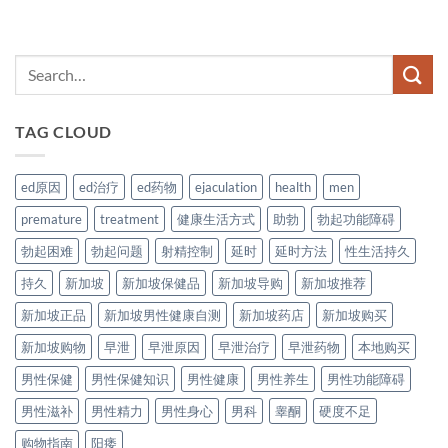
TAG CLOUD
ed原因
ed治疗
ed药物
ejaculation
health
men
premature
treatment
健康生活方式
助勃
勃起功能障碍
勃起困难
勃起问题
射精控制
延时
延时方法
性生活持久
持久
新加坡
新加坡保健品
新加坡导购
新加坡推荐
新加坡正品
新加坡男性健康自测
新加坡药店
新加坡购买
新加坡购物
早泄
早泄原因
早泄治疗
早泄药物
本地购买
男性保健
男性保健知识
男性健康
男性养生
男性功能障碍
男性滋补
男性精力
男性身心
男科
睾酮
硬度不足
购物指南
阳痿