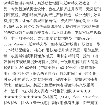
深耕男性滋补领域，精选助勃增硬与延时持久双效合一产
品，专为新加坡男士设计，旨在从根源提升表现，无需繁琐
就医流程。我们所有产品均经过严格筛选，成分透明，效果
有据可查，让你在狮城重拾自信。 双效产品核心对比：助
勃增硬 vs 延时持久 为帮你快速决策，我们整理了本站热销
的两类双效产品核心差异表。以下对比基于本站实际在售商
品，非一般性科普。 对比维度 助勃增硬型（如Vardefil
Super Power） 延时持久型（如本站延时胶囊） 双效合一型
（本站明星组合） 核心作用 快速提升勃起硬度，增加血流
量，改善晨勃频率 降低敏感度，延长射精时间，控制力增
强 同时实现硬度提升与持久控制，一次服用解决两大问题
起效时间 30-60分钟（空腹更佳） 60-90分钟（需提前服
用） 45-75分钟（综合两者特点） 持续时间 4-6小时 6-8小
时 6-8小时 适合人群 勃起困难、硬度不足、需快速增强者
早泄、射精过快、想延长性爱时间者 硬度与持久双重需
求，追求一站式解决方案者 本站推荐指数 ★★★★★
★★★★☆ ★★★★★ 价格区间（SGD） $68 – $128 $58 –
$98 $98 – $168（组合优惠） 副作用 偶有头痛、面部潮红