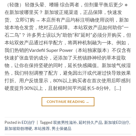
（轻微） 轻微头晕、嗜睡 综合两者，但剂量平衡后更少 🔹
在新加坡哪里买？ 新加坡正规渠道，正品保障，快速发
货。 立即订购 → 本店所有产品均标注明确使用说明，新加
坡本地仓发货，绝对正品保障。 本站双效产品如何助你“一
石二鸟”？ 许多男士误以为“助勃”和“延时”必须分开购买，但
本站双效产品通过科学配方，将两种机制融为一体。例如，
我们热销的Vardefil Super Power（本站独家版本）不仅含有
快速扩张血管的成分，还添加了天然镇静神经的草本提取
物，让你在保持坚硬的同时，延长快感阈值。新加坡气候湿
热，我们特别调整了配方，避免因出汗或代谢过快导致效果
打折。用户反馈显示，80%以上购买者在首次使用后即感到
硬度提升30%以上，且射精时间平均延长5-8分钟。 […]
CONTINUE READING
→
Posted in
ED治疗
|
Tagged
双效男性滋补
,
延时持久产品
,
新加坡ED治疗
,
新加坡助勃增硬
,
本站推荐
,
男士保健品