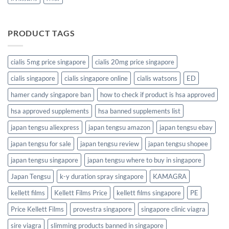
PRODUCT TAGS
cialis 5mg price singapore
cialis 20mg price singapore
cialis singapore
cialis singapore online
cialis watsons
ED
hamer candy singapore ban
how to check if product is hsa approved
hsa approved supplements
hsa banned supplements list
japan tengsu aliexpress
japan tengsu amazon
japan tengsu ebay
japan tengsu for sale
japan tengsu review
japan tengsu shopee
japan tengsu singapore
japan tengsu where to buy in singapore
Japan Tengsu
k-y duration spray singapore
KAMAGRA
kellett films
Kellett Films Price
kellett films singapore
PE
Price Kellett Films
provestra singapore
singapore clinic viagra
sire viagra
slimming products banned in singapore