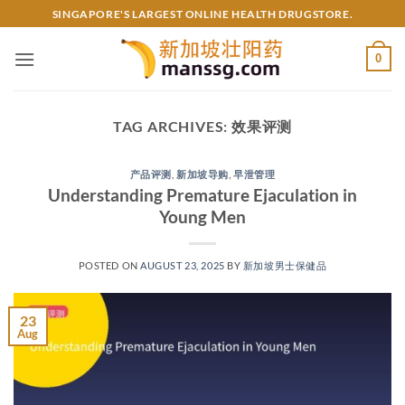
Skip
SINGAPORE'S LARGEST ONLINE HEALTH DRUGSTORE.
to
content
0
TAG ARCHIVES:
效果评测
产品评测
,
新加坡导购
,
早泄管理
Understanding Premature Ejaculation in
Young Men​
POSTED ON
AUGUST 23, 2025
BY
新加坡男士保健品
23
Aug