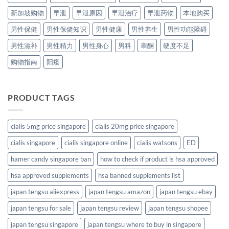
新加坡购物
早泄
早泄原因
早泄治疗
早泄药物
本地购买
男性保健
男性保健知识
男性健康
男性养生
男性功能障碍
男性滋补
男性精力
男性身心
男科
睾酮
硬度不足
购物指南
阳痿
PRODUCT TAGS
cialis 5mg price singapore
cialis 20mg price singapore
cialis singapore
cialis singapore online
cialis watsons
ED
hamer candy singapore ban
how to check if product is hsa approved
hsa approved supplements
hsa banned supplements list
japan tengsu aliexpress
japan tengsu amazon
japan tengsu ebay
japan tengsu for sale
japan tengsu review
japan tengsu shopee
japan tengsu singapore
japan tengsu where to buy in singapore