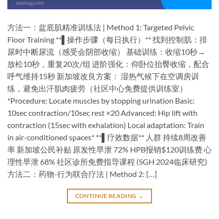
方法一：盆底肌精准训练法 | Method 1: Targeted Pelvic
Floor Training​ ​**▌操作步骤（每日执行）​**​ 找到控制肌：排
尿时中断尿流（感受会阴部收缩） 基础训练：收缩10秒→
放松10秒，重复20次/组 进阶强化：仰卧位抬臀收缩，配合
呼气维持15秒 ​新加坡改良方案​： 湿热气候下在空调房训
练，避免出汗肌肉疲劳（社区中心免费提供训练室）
*Procedure: Locate muscles by stopping urination Basic:
10sec contraction/10sec rest ×20 Advanced: Hip lift with
contraction (15sec with exhalation) Local adaptation: Train
in air-conditioned spaces* ​**▌疗效数据**​ ​人群​ 持续8周改善
率 新加坡公民补贴 原发性早泄 72% HPB报销$120训练费 心
理性早泄 68% 社区诊所免费指导课程 (SGH 2024临床研究) ​
方法二：药物-行为联合疗法 | Method 2: […]
CONTINUE READING
→