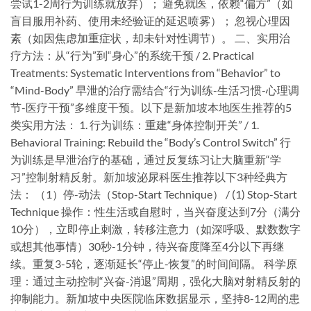
尝试1-2周行为训练就放弃）； 避免就医，依赖“偏方”（如
盲目服用补药、使用未经验证的延迟喷雾）； 忽视心理因
素（如因焦虑加重症状，却未针对性调节）。 二、实用治
疗方法：从“行为”到“身心”的系统干预 / 2. Practical
Treatments: Systematic Interventions from “Behavior” to
“Mind-Body” 早泄的治疗需结合“行为训练-生活习惯-心理调
节-医疗干预”多维度干预。以下是新加坡本地医生推荐的5
类实用方法： 1. 行为训练：重建“身体控制开关” / 1.
Behavioral Training: Rebuild the “Body’s Control Switch” 行
为训练是早泄治疗的基础，通过反复练习让大脑重新“学
习”控制射精反射。新加坡泌尿科医生推荐以下3种经典方
法： （1）停-动法（Stop-Start Technique） / (1) Stop-Start
Technique ​操作​：性生活或自慰时，当兴奋度达到7分（满分
10分），立即停止刺激，转移注意力（如深呼吸、默数数字
或想其他事情）30秒-1分钟，待兴奋度降至4分以下再继
续。重复3-5轮，逐渐延长“停止-恢复”的时间间隔。 ​科学原
理​：通过主动控制“兴奋-消退”周期，强化大脑对射精反射的
抑制能力。新加坡中央医院临床数据显示，坚持8-12周的患