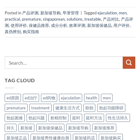
Posted in
产品评测
,
新加坡导购
,
早泄管理
|
Tagged
ejaculation
,
men
,
practical
,
premature
,
singaporean
,
solutions
,
treatable
,
产品对比
,
产品评
测
,
使用评价
,
保健品推荐
,
成分分析
,
效果评测
,
新加坡保健品
,
用户评价
,
真伪辨别
,
购买指南
TAG CLOUD
ed原因
ed治疗
ed药物
ejaculation
health
men
premature
treatment
健康生活方式
助勃
勃起功能障碍
勃起困难
勃起问题
射精控制
延时
延时方法
性生活持久
持久
新加坡
新加坡保健品
新加坡导购
新加坡推荐
新加坡正品
新加坡男性健康自测
新加坡药店
新加坡购买