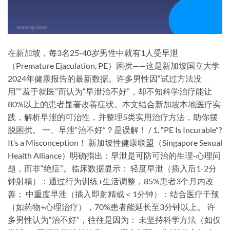
在新加坡，每3名25-40岁男性中就有1人受早泄
（Premature Ejaculation, PE）困扰——这是新加坡国立大学
2024年健康报告的最新数据。许多男性因“试过方法没
用”“羞于就医”而认为“早泄治不好”，却不知科学治疗能让
80%以上的患者显著改善症状。本文结合新加坡本地医疗实
践，解析早泄的可治性，并整理5类实用治疗方法，助你摆
脱困扰。 一、早泄“治不好”？是误解！ / 1. “PE Is Incurable”?
It’s a Misconception！ 新加坡性健康联盟（Singapore Sexual
Health Alliance）明确指出：​早泄是可防可治的生理-心理问
题，而非“绝症”​。临床数据显示： 轻度早泄（插入后1-2分
钟射精）：通过行为训练+生活调整，85%患者3个月内改
善； 中重度早泄（插入即射精或＜1分钟）：结合医疗干预
（如药物+心理治疗），70%患者能延长至3分钟以上。 许
多男性认为“治不好”，往往是因为： 未坚持科学方法（如仅