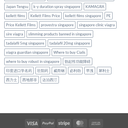
Japan Tengsu
k-y duration spray singapore
KAMAGRA
kellett films
Kellett Films Price
kellett films singapore
PE
Price Kellett Films
provestra singapore
singapore clinic viagra
sire viagra
slimming products banned in singapore
tadalafil 5mg singapore
tadalafil 20mg singapore
viagra guardian singapore
Where to buy Cialis
where to buy robust in singapore
勃起性功能障碍
印度进口学名药
壮阳药
威而钢
必利劲
早洩
犀利士
西力士
西地那非
达泊西汀
Visa
PayPal
Stripe
MasterCard
Cash