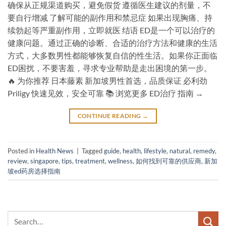
确保从正规渠道购买，避免假货 遵循医生建议的剂量，不
要自行增减 了解可能的副作用和禁忌症 如果出现胸痛、持
续勃起等严重副作用，立即就医 结语 ED是一个可以治疗的
健康问题。通过正确的诊断、合适的治疗方法和健康的生活
方式，大多数男性都能够恢复自信的性生活。如果你正面临
ED困扰，不要害羞，寻求专业帮助是走出困境的第一步。
🔥 为你推荐 日本藤素 新加坡男性首选，品质保证 必利劲
Priligy 快速见效，安全可靠 📚 浏览更多 ED治疗 指南 →
CONTINUE READING
→
Posted in
Health News
|
Tagged
guide
,
health
,
lifestyle
,
natural
,
remedy
,
review
,
singapore
,
tips
,
treatment
,
wellness
,
如何找到可靠的供应商
,
新加
坡ed药房选择指南