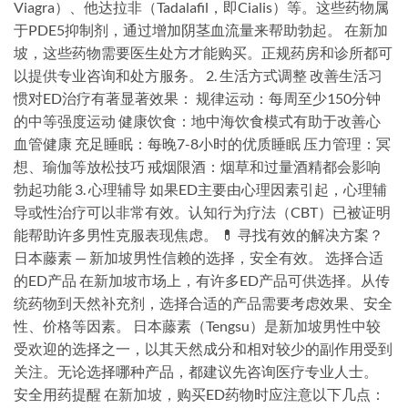
Viagra）、他达拉非（Tadalafil，即Cialis）等。这些药物属
于PDE5抑制剂，通过增加阴茎血流量来帮助勃起。 在新加
坡，这些药物需要医生处方才能购买。正规药房和诊所都可
以提供专业咨询和处方服务。 2. 生活方式调整 改善生活习
惯对ED治疗有著显著效果： 规律运动：每周至少150分钟
的中等强度运动 健康饮食：地中海饮食模式有助于改善心
血管健康 充足睡眠：每晚7-8小时的优质睡眠 压力管理：冥
想、瑜伽等放松技巧 戒烟限酒：烟草和过量酒精都会影响
勃起功能 3. 心理辅导 如果ED主要由心理因素引起，心理辅
导或性治疗可以非常有效。认知行为疗法（CBT）已被证明
能帮助许多男性克服表现焦虑。 💊 寻找有效的解决方案？
日本藤素 — 新加坡男性信赖的选择，安全有效。 选择合适
的ED产品 在新加坡市场上，有许多ED产品可供选择。从传
统药物到天然补充剂，选择合适的产品需要考虑效果、安全
性、价格等因素。 日本藤素（Tengsu）是新加坡男性中较
受欢迎的选择之一，以其天然成分和相对较少的副作用受到
关注。无论选择哪种产品，都建议先咨询医疗专业人士。
安全用药提醒 在新加坡，购买ED药物时应注意以下几点：