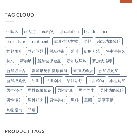
TAG CLOUD
ed原因
ed治疗
ed药物
ejaculation
health
men
premature
treatment
健康生活方式
助勃
勃起功能障碍
勃起困难
勃起问题
射精控制
延时
延时方法
性生活持久
持久
新加坡
新加坡保健品
新加坡导购
新加坡推荐
新加坡正品
新加坡男性健康自测
新加坡药店
新加坡购买
新加坡购物
早泄
早泄原因
早泄治疗
早泄药物
本地购买
男性保健
男性保健知识
男性健康
男性养生
男性功能障碍
男性滋补
男性精力
男性身心
男科
睾酮
硬度不足
购物指南
阳痿
PRODUCT TAGS