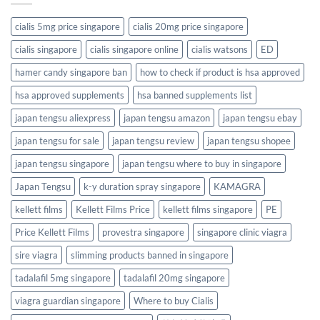
cialis 5mg price singapore
cialis 20mg price singapore
cialis singapore
cialis singapore online
cialis watsons
ED
hamer candy singapore ban
how to check if product is hsa approved
hsa approved supplements
hsa banned supplements list
japan tengsu aliexpress
japan tengsu amazon
japan tengsu ebay
japan tengsu for sale
japan tengsu review
japan tengsu shopee
japan tengsu singapore
japan tengsu where to buy in singapore
Japan Tengsu
k-y duration spray singapore
KAMAGRA
kellett films
Kellett Films Price
kellett films singapore
PE
Price Kellett Films
provestra singapore
singapore clinic viagra
sire viagra
slimming products banned in singapore
tadalafil 5mg singapore
tadalafil 20mg singapore
viagra guardian singapore
Where to buy Cialis