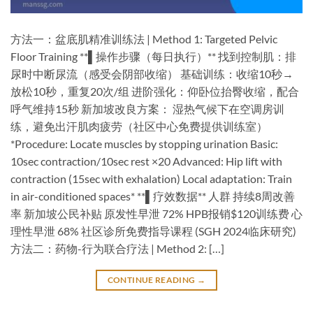
方法一：盆底肌精准训练法 | Method 1: Targeted Pelvic
Floor Training​ ​**▌操作步骤（每日执行）​**​ 找到控制肌：排
尿时中断尿流（感受会阴部收缩） 基础训练：收缩10秒→
放松10秒，重复20次/组 进阶强化：仰卧位抬臀收缩，配合
呼气维持15秒 ​新加坡改良方案​： 湿热气候下在空调房训
练，避免出汗肌肉疲劳（社区中心免费提供训练室）
*Procedure: Locate muscles by stopping urination Basic:
10sec contraction/10sec rest ×20 Advanced: Hip lift with
contraction (15sec with exhalation) Local adaptation: Train
in air-conditioned spaces* ​**▌疗效数据**​ ​人群​ 持续8周改善
率 新加坡公民补贴 原发性早泄 72% HPB报销$120训练费 心
理性早泄 68% 社区诊所免费指导课程 (SGH 2024临床研究) ​
方法二：药物-行为联合疗法 | Method 2: […]
CONTINUE READING
→