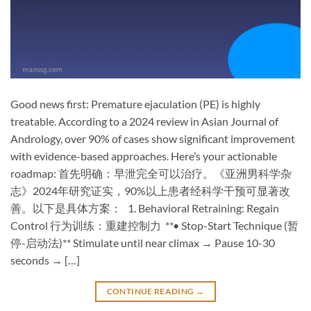
Good news first: Premature ejaculation (PE) is highly
treatable.​​ According to a 2024 review in Asian Journal of
Andrology, ​over 90% of cases show significant improvement​
with evidence-based approaches. Here’s your actionable
roadmap: ​首先明确：早泄完全可以治疗。​​《亚洲男科学杂
志》2024年研究证实，​90%以上患者经科学干预可显著改
善。以下是具体方案： ​1. Behavioral Retraining: Regain
Control 行为训练：重建控制力 ​ ​**• Stop-Start Technique (暂
停-启动法)​**​ Stimulate until near climax → ​Pause 10-30
seconds​ → […]
CONTINUE READING
→