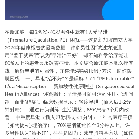
在新加坡，每3名25-40岁男性中就有1人受早泄
（Premature Ejaculation, PE）困扰——这是新加坡国立大学
2024年健康报告的最新数据。许多男性因“试过方法没
用”“羞于就医”而认为“早泄治不好”，却不知科学治疗能让
80%以上的患者显著改善症状。本文结合新加坡本地医疗实
践，解析早泄的可治性，并整理5类实用治疗方法，助你摆
脱困扰。 一、早泄“治不好”？是误解！ / 1. “PE Is Incurable”?
It’s a Misconception！ 新加坡性健康联盟（Singapore Sexual
Health Alliance）明确指出：​早泄是可防可治的生理-心理问
题，而非“绝症”​。临床数据显示： 轻度早泄（插入后1-2分
钟射精）：通过行为训练+生活调整，85%患者3个月内改
善； 中重度早泄（插入即射精或＜1分钟）：结合医疗干预
（如药物+心理治疗），70%患者能延长至3分钟以上。 许
多男性认为“治不好”，往往是因为： 未坚持科学方法（如仅