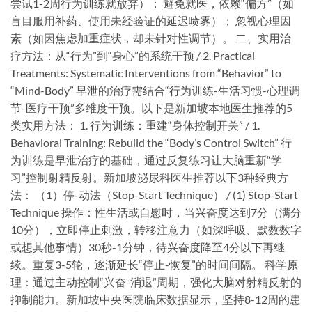
尝试1-2周行为训练就放弃）； 避免就医，依赖“偏方”（如
盲目服用补药、使用未经验证的延迟喷雾）； 忽视心理因
素（如因焦虑加重症状，却未针对性调节）。 二、实用治
疗方法：从“行为”到“身心”的系统干预 / 2. Practical
Treatments: Systematic Interventions from “Behavior” to
“Mind-Body” 早泄的治疗需结合“行为训练-生活习惯-心理调
节-医疗干预”多维度干预。以下是新加坡本地医生推荐的5
类实用方法： 1. 行为训练：重建“身体控制开关” / 1.
Behavioral Training: Rebuild the “Body’s Control Switch” 行
为训练是早泄治疗的基础，通过反复练习让大脑重新“学
习”控制射精反射。新加坡泌尿科医生推荐以下3种经典方
法： （1）停-动法（Stop-Start Technique） / (1) Stop-Start
Technique ​操作​：性生活或自慰时，当兴奋度达到7分（满分
10分），立即停止刺激，转移注意力（如深呼吸、默数数字
或想其他事情）30秒-1分钟，待兴奋度降至4分以下再继
续。重复3-5轮，逐渐延长“停止-恢复”的时间间隔。 ​科学原
理​：通过主动控制“兴奋-消退”周期，强化大脑对射精反射的
抑制能力。新加坡中央医院临床数据显示，坚持8-12周的患