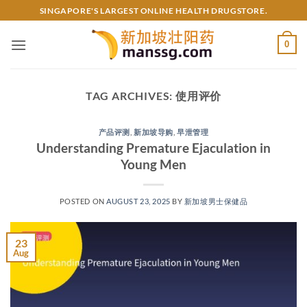
Skip
SINGAPORE'S LARGEST ONLINE HEALTH DRUGSTORE.
to
content
0
TAG ARCHIVES:
使用评价
产品评测
,
新加坡导购
,
早泄管理
Understanding Premature Ejaculation in
Young Men​
POSTED ON
AUGUST 23, 2025
BY
新加坡男士保健品
23
Aug