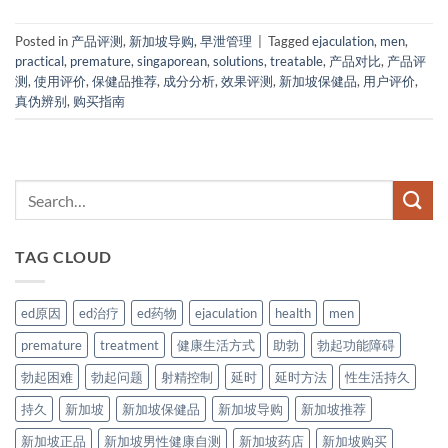
Posted in
产品评测
,
新加坡导购
,
早泄管理
|
Tagged
ejaculation
,
men
,
practical
,
premature
,
singaporean
,
solutions
,
treatable
,
产品对比
,
产品评
测
,
使用评价
,
保健品推荐
,
成分分析
,
效果评测
,
新加坡保健品
,
用户评价
,
真伪辨别
,
购买指南
TAG CLOUD
ed原因
ed治疗
ed药物
ejaculation
health
men
premature
treatment
健康生活方式
助勃
勃起功能障碍
勃起困难
勃起问题
射精控制
延时
延时方法
性生活持久
持久
新加坡
新加坡保健品
新加坡导购
新加坡推荐
新加坡正品
新加坡男性健康自测
新加坡药店
新加坡购买