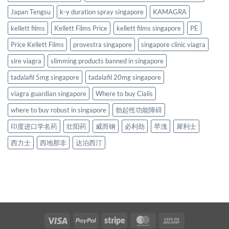
Japan Tengsu
k-y duration spray singapore
KAMAGRA
kellett films
Kellett Films Price
kellett films singapore
PE
Price Kellett Films
provestra singapore
singapore clinic viagra
sire viagra
slimming products banned in singapore
tadalafil 5mg singapore
tadalafil 20mg singapore
viagra guardian singapore
Where to buy Cialis
where to buy robust in singapore
勃起性功能障碍
印度进口学名药
壮阳药
威而钢
必利劲
早洩
犀利士
西力士
西地那非
达泊西汀
Visa
PayPal
Stripe
MasterCard
Cash