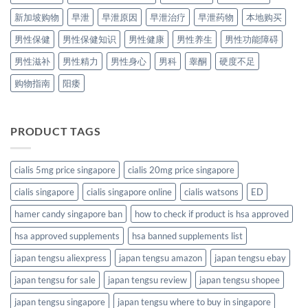
新加坡购物
早泄
早泄原因
早泄治疗
早泄药物
本地购买
男性保健
男性保健知识
男性健康
男性养生
男性功能障碍
男性滋补
男性精力
男性身心
男科
睾酮
硬度不足
购物指南
阳痿
PRODUCT TAGS
cialis 5mg price singapore
cialis 20mg price singapore
cialis singapore
cialis singapore online
cialis watsons
ED
hamer candy singapore ban
how to check if product is hsa approved
hsa approved supplements
hsa banned supplements list
japan tengsu aliexpress
japan tengsu amazon
japan tengsu ebay
japan tengsu for sale
japan tengsu review
japan tengsu shopee
japan tengsu singapore
japan tengsu where to buy in singapore